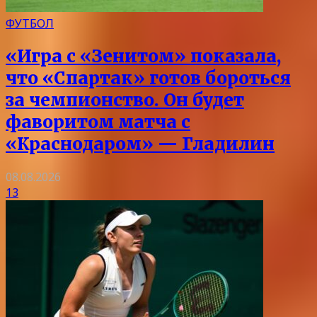
ФУТБОЛ
«Игра с «Зенитом» показала,
что «Спартак» готов бороться
за чемпионство. Он будет
фаворитом матча с
«Краснодаром» — Гладилин
08.08.2026
13