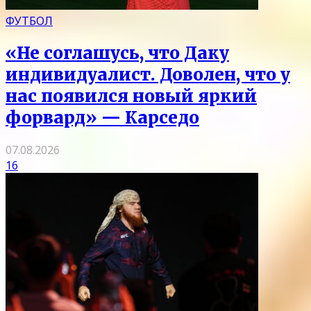
ФУТБОЛ
«Не соглашусь, что Даку
индивидуалист. Доволен, что у
нас появился новый яркий
форвард» — Карседо
07.08.2026
16