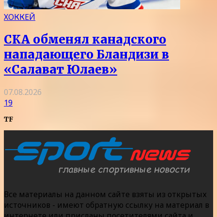
ХОККЕЙ
СКА обменял канадского
нападающего Бландизи в
«Салават Юлаев»
07.08.2026
19
TF
Все материалы на данном сайте взяты из открытых
источников - имеют обратную ссылку на материал в
интернете или присланы посетителями сайта и