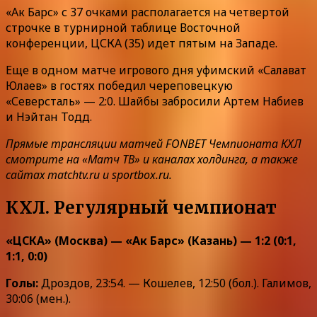
«Ак Барс» с 37 очками располагается на четвертой
строчке в турнирной таблице Восточной
конференции, ЦСКА (35) идет пятым на Западе.
Еще в одном матче игрового дня уфимский «Салават
Юлаев» в гостях победил череповецкую
«Северсталь» — 2:0. Шайбы забросили Артем Набиев
и Нэйтан Тодд.
Прямые трансляции матчей FONBET Чемпионата КХЛ
смотрите на «Матч ТВ» и каналах холдинга, а также
сайтах matchtv.ru и sportbox.ru.
КХЛ. Регулярный чемпионат
«ЦСКА» (Москва) — «Ак Барс» (Казань) — 1:2 (0:1,
1:1, 0:0)
Голы:
Дроздов, 23:54. — Кошелев, 12:50 (бол.). Галимов,
30:06 (мен.).