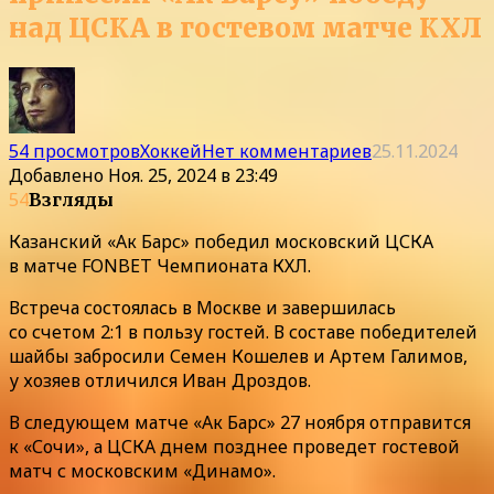
над ЦСКА в гостевом матче КХЛ
54 просмотров
Хоккей
Нет комментариев
25.11.2024
Добавлено
Ноя. 25, 2024 в 23:49
54
Взгляды
Казанский «Ак Барс» победил московский ЦСКА
в матче FONBET Чемпионата КХЛ.
Встреча состоялась в Москве и завершилась
со счетом 2:1 в пользу гостей. В составе победителей
шайбы забросили Семен Кошелев и Артем Галимов,
у хозяев отличился Иван Дроздов.
В следующем матче «Ак Барс» 27 ноября отправится
к «Сочи», а ЦСКА днем позднее проведет гостевой
матч с московским «Динамо».