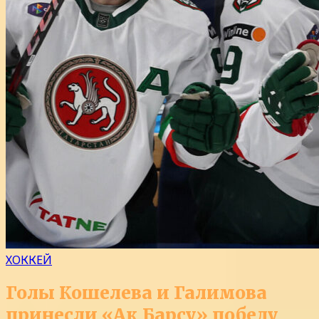
ХОККЕЙ
Голы Кошелева и Галимова
принесли «Ак Барсу» победу