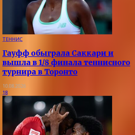
ТЕННИС
Гауфф обыграла Саккари и
вышла в 1/8 финала теннисного
турнира в Торонто
10.08.2026
18