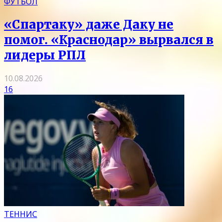
ФУТБОЛ
«Спартаку» даже Даку не
помог. «Краснодар» вырвался в
лидеры РПЛ
10.08.2026
16
ТЕННИС