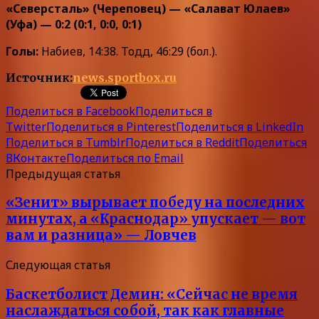
«Северсталь» (Череповец) — «Салават Юлаев»
(Уфа) — 0:2 (0:1, 0:0, 0:1)
Голы:
Набиев, 14:38. Тодд, 46:29 (бол.).
Источник:
news.sportbox.ru
Поделиться в Facebook
Поделиться в
Twitter
Поделиться в Pinterest
Поделиться в LinkedIn
Поделиться в Tumblr
Поделиться в Reddit
Поделиться
ВКонтакте
Поделиться по Email
Предыдущая статья
«Зенит» вырывает победу на последних
минутах, а «Краснодар» упускает — вот
вам и разница» — Ловчев
Следующая статья
Баскетболист Демин: «Сейчас не время
наслаждаться собой, так как главные