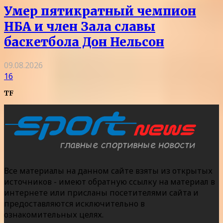
Умер пятикратный чемпион
НБА и член Зала славы
баскетбола Дон Нельсон
09.08.2026
16
TF
Все материалы на данном сайте взяты из открытых
источников - имеют обратную ссылку на материал в
интернете или присланы посетителями сайта и
предоставляются исключительно в
ознакомительных целях.