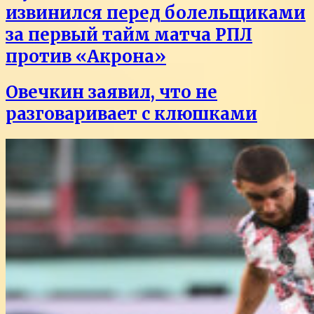
извинился перед болельщиками
за первый тайм матча РПЛ
против «Акрона»
Овечкин заявил, что не
разговаривает с клюшками