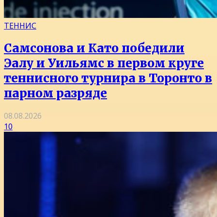
ТЕННИС
Самсонова и Като победили
Эалу и Уильямс в первом круге
теннисного турнира в Торонто в
парном разряде
08.08.2026
10