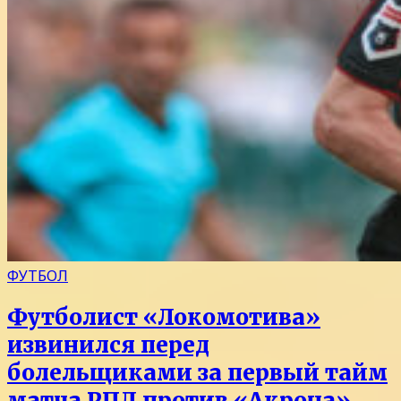
ФУТБОЛ
Футболист «Локомотива»
извинился перед
болельщиками за первый тайм
матча РПЛ против «Акрона»