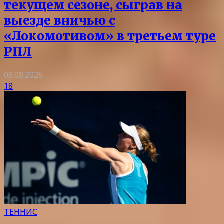
текущем сезоне, сыграв на
выезде вничью с
«Локомотивом» в третьем туре
РПЛ
08.08.2026
18
ТЕННИС