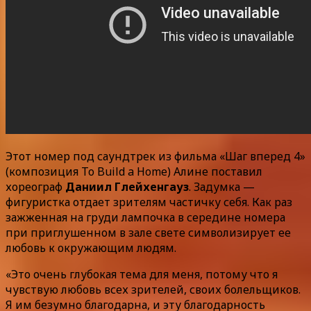
Этот номер под саундтрек из фильма «Шаг вперед 4»
(композиция To Build a Home) Алине поставил
хореограф
Даниил Глейхенгауз
. Задумка —
фигуристка отдает зрителям частичку себя. Как раз
зажженная на груди лампочка в середине номера
при приглушенном в зале свете символизирует ее
любовь к окружающим людям.
«Это очень глубокая тема для меня, потому что я
чувствую любовь всех зрителей, своих болельщиков.
Я им безумно благодарна, и эту благодарность