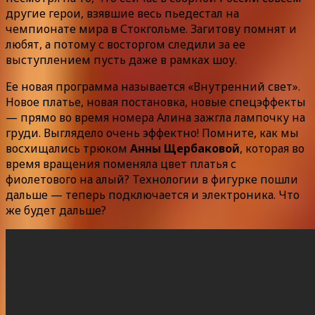
другие герои, взявшие весь пьедестал на
чемпионате мира в Стокгольме. Загитову помнят и
любят, а потому с восторгом следили за ее
выступлением пусть даже в рамках шоу.
Ее новая программа называется «Внутренний свет».
Новое платье, новая постановка, новые спецэффекты
— прямо во время номера Алина зажгла лампочку на
груди. Выглядело очень эффектно! Помните, как мы
восхищались трюком
Анны Щербаковой
, которая во
время вращения поменяла цвет платья с
фиолетового на алый? Технологии в фигурке пошли
дальше — теперь подключается и электроника. Что
же будет дальше?