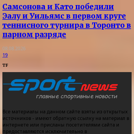
Самсонова и Като победили
Эалу и Уильямс в первом круге
теннисного турнира в Торонто в
парном разряде
08.08.2026
19
TF
Все материалы на данном сайте взяты из открытых
источников - имеют обратную ссылку на материал в
интернете или присланы посетителями сайта и
предоставляются исключительно в