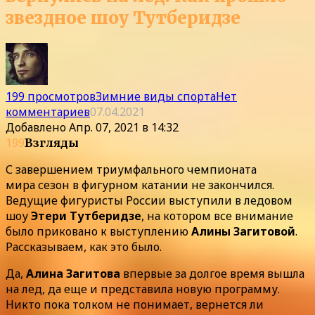
звездное шоу Тутберидзе
199 просмотров
Зимние виды спорта
Нет
комментариев
07.04.2021
Добавлено
Апр. 07, 2021 в 14:32
199
Взгляды
С завершением триумфального чемпионата
мира сезон в фигурном катании не закончился.
Ведущие фигуристы России выступили в ледовом
шоу
Этери Тутберидзе
, на котором все внимание
было приковано к выступлению
Алины Загитовой
.
Рассказываем, как это было.
Да,
Алина Загитова
впервые за долгое время вышла
на лед, да еще и представила новую программу.
Никто пока толком не понимает, вернется ли