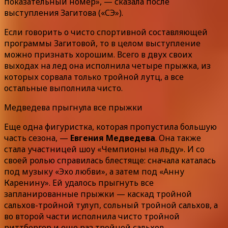
показательный номер», — сказала после
выступления Загитова («СЭ»).
Если говорить о чисто спортивной составляющей
программы Загитовой, то в целом выступление
можно признать хорошим. Всего в двух своих
выходах на лед она исполнила четыре прыжка, из
которых сорвала только тройной лутц, а все
остальные выполнила чисто.
Медведева прыгнула все прыжки
Еще одна фигуристка, которая пропустила большую
часть сезона, —
Евгения Медведева
. Она также
стала участницей шоу «Чемпионы на льду». И со
своей ролью справилась блестяще: сначала каталась
под музыку «Эхо любви», а затем под «Анну
Каренину». Ей удалось прыгнуть все
запланированные прыжки — каскад тройной
сальхов-тройной тулуп, сольный тройной сальхов, а
во второй части исполнила чисто тройной
риттбергер и еще раз тройной сальхов.