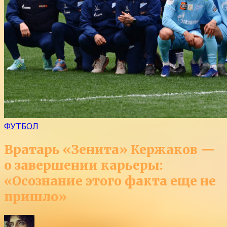
ФУТБОЛ
Вратарь «Зенита» Кержаков —
о завершении карьеры:
«Осознание этого факта еще не
пришло»