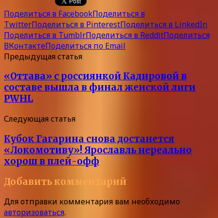
Поделиться в Facebook
Поделиться в
Twitter
Поделиться в Pinterest
Поделиться в LinkedIn
Поделиться в Tumblr
Поделиться в Reddit
Поделиться
ВКонтакте
Поделиться по Email
Предыдущая статья
«Оттава» с россиянкой Кадировой в
составе вышла в финал женской лиги
PWHL
Следующая статья
Кубок Гагарина снова достанется
«Локомотиву»! Ярославль нереально
хорош в плей-офф
Добавить комментарий
Для отправки комментария вам необходимо
авторизоваться
.