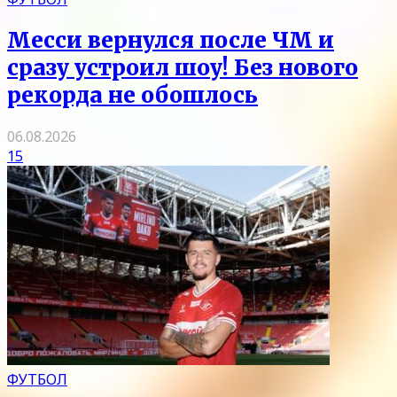
Месси вернулся после ЧМ и
сразу устроил шоу! Без нового
рекорда не обошлось
06.08.2026
15
ФУТБОЛ