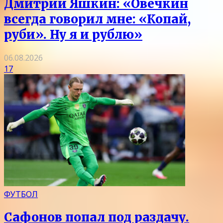
Дмитрий Яшкин: «Овечкин
всегда говорил мне: «Копай,
руби». Ну я и рублю»
06.08.2026
17
ФУТБОЛ
Сафонов попал под раздачу.