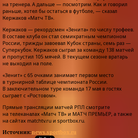
на тренера. А дальше — посмотрим. Как и говорил
раньше, хотел бы остаться в футболе, — сказал
Кержаков «Матч ТВ».
Кержаков — рекордсмен «Зенита» по числу трофеев.
В составе клуба он стал семикратным чемпионом
России, трижды завоевал Кубок страны, семь раз —
Суперкубок. Кержаков сыграл за команду 138 матчей
и пропустил 105 мячей. В текущем сезоне вратарь
не выходил на поле.
«Зенит» с 65 очками занимает первом место
в турнирной таблице чемпионата России.
В заключительном туре команда 17 мая в гостях
сыграет с «Ростовом».
Прямые трансляции матчей РПЛ смотрите
на телеканалах «Матч ТВ» и МАТЧ ПРЕМЬЕР, а также
на сайтах matchtv.ru и sportbox.ru.
Источник:
news.sportbox.ru