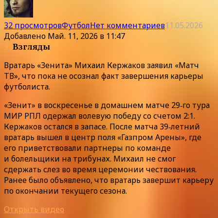
32 просмотров
Футбол
Нет комментариев
11.05.2026
Добавлено
Май. 11, 2026 в 11:47
32
Взгляды
Вратарь «Зенита» Михаил Кержаков заявил «Матч
ТВ», что пока не осознал факт завершения карьеры
футболиста.
«Зенит» в воскресенье в домашнем матче 29‑го тура
МИР РПЛ одержал волевую победу со счетом 2:1.
Кержаков остался в запасе. После матча 39‑летний
вратарь вышел в центр поля «Газпром Арены», где
его приветствовали партнеры по команде
и болельщики на трибунах. Михаил не смог
сдержать слез во время церемонии чествования.
Ранее было объявлено, что вратарь завершит карьеру
по окончании текущего сезона.
Открыть видео