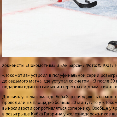
Хоккеисты «Локомотива» и «Ак Барса» / Фото: © КХЛ / 
«Локомотив» устроил в полуфинальной серии розыгры
до седьмого матча, где уступал со счетом 1:3 после
подарили один из самых интересных и драматичных 
Достичь успеха команде Боба Хартли удалось во мног
проводили на площадке больше 20 минут, то у «Локом
выносливости сопротивляться сопернику. Вообще у я
в розыгрыше Кубка Гагарина у железнодорожников вып