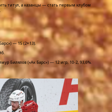
тить титул, а казанцы — стать первым клубом
.
арс») — 15 (2+13).
йб.
р Билялов («Ак Барс») — 12 игр, 10-2, 93,6%.