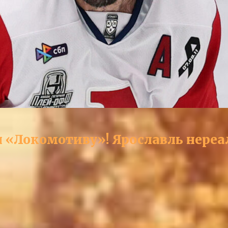
ся «Локомотиву»! Ярославль нере