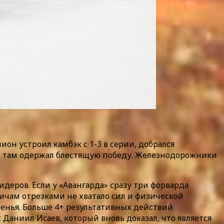
н устроил камбэк с 1-3 в серии, добрался
йм и там одержал блестящую победу. Железнодорожники
деров. Если у «Авангарда» сразу три форварда
мичам отрезками не хватало сил и физической
венья. Больше 4+ результативных действий
Даниил Исаев, который вновь доказал, что является