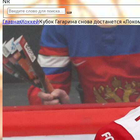
NR
Главная
Хоккей
Кубок Гагарина снова достанется «Локо