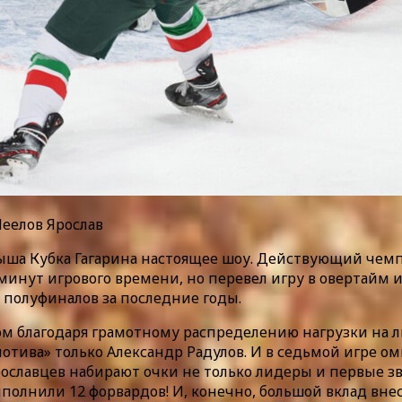
Неелов Ярослав
ша Кубка Гагарина настоящее шоу. Действующий чемпио
 39 минут игрового времени, но перевел игру в оверта
полуфиналов за последние годы.
ом благодаря грамотному распределению нагрузки на ли
отива» только Александр Радулов. И в седьмой игре о
рославцев набирают очки не только лидеры и первые з
олнили 12 форвардов! И, конечно, большой вклад внес 