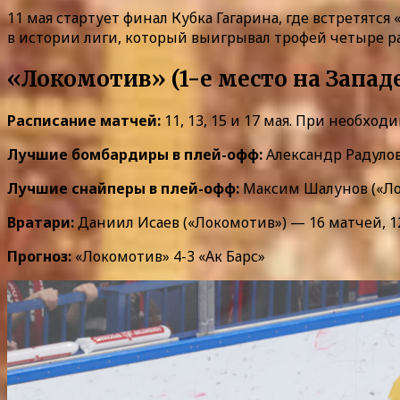
11 мая стартует финал Кубка Гагарина, где встретятс
в истории лиги, который выигрывал трофей четыре ра
«Локомотив» (1-е место на Западе
Расписание матчей:
11, 13, 15 и 17 мая. При необходи
Лучшие бомбардиры в плей-офф:
Александр Радулов 
Лучшие снайперы в плей-офф:
Максим Шалунов («Лок
Вратари:
Даниил Исаев («Локомотив») — 16 матчей, 12 
Прогноз:
«Локомотив» 4-3 «Ак Барс»