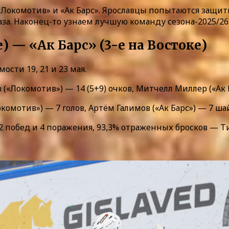
я «Локомотив» и «Ак Барс». Ярославцы попытаются защи
за. Наконец-то узнаем лучшую команду сезона-2025/26
) — «Ак Барс» (3-е на Востоке)
мости 19, 21 и 23 мая.
(«Локомотив») — 14 (5+9) очков, Митчелл Миллер («Ак Б
омотив») — 7 голов, Артём Галимов («Ак Барс») — 7 ша
побед и 4 поражения, 93,3% отраженных бросков — Тиму