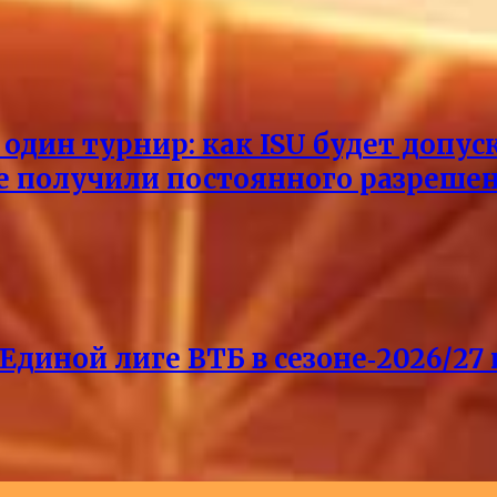
один турнир: как ISU будет допус
не получили постоянного разреше
Единой лиге ВТБ в сезоне‑2026/27 