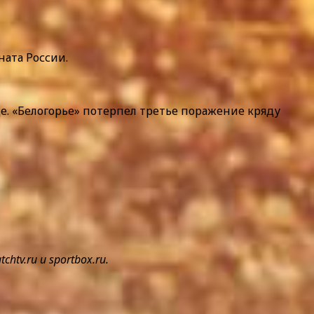
ната России.
е. «Белогорье» потерпел третье поражение кряду
v.ru и sportbox.ru.