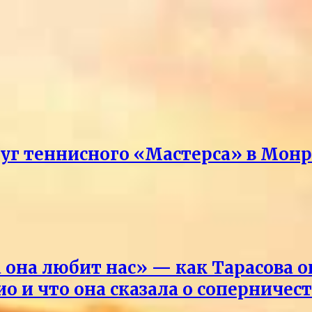
руг теннисного «Мастерса» в Мон
она любит нас» — как Тарасова 
о и что она сказала о соперничес