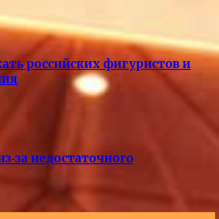
кать российских фигуристов и
ния
из‑за недостаточного