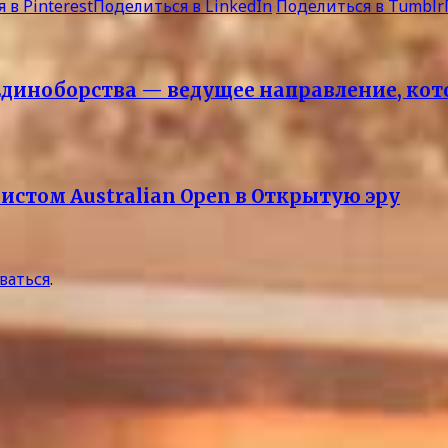
 в Pinterest
Поделиться в LinkedIn
Поделиться в Tumblr
 «Единоборства — ведущее направление, ко
стом Australian Open в Открытую эру
ваться
.