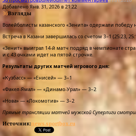
Добавлено
Янв. 31, 2026 в 21:22
36
Взгляды
Волейболисты казанского «Зенита» одержали победу н
Встреча в Казани завершилась со счетом 3–1 (25:23, 25:17
«Зенит» выиграл 14‑й матч подряд в чемпионате стра
и с 43 очками идет на пятой строчке.
Результаты других матчей игрового дня:
«Кузбасс» — «Енисей» — 3–1
«Факел‑Ямал» — «Динамо‑Урал» — 3–2
«Нова» — «Локомотив» — 3–2
Прямые трансляции матчей мужской Суперлиги смотрите в
Источник:
news.sportbox.ru