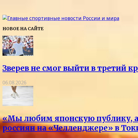
НОВОЕ НА САЙТЕ
Зверев не смог выйти в третий к
06.08.2026
«Мы любим японскую публику, а 
россиян на «Челленджере» в Токи