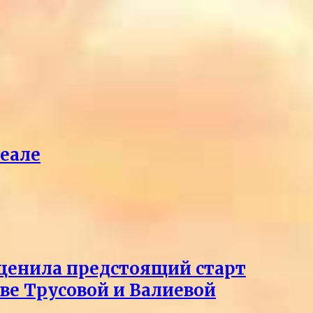
реале
оценила предстоящий старт
тве Трусовой и Валиевой