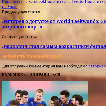
Поделиться в Facebook
Поделиться в Twitter
Поделиться
по Email
Предыдущая статья
Дегтярев о допуске от World Taekwondo:
мировой спорт»
Следующая статья
Джокович стал самым возрастным финали
Добавить комментарий
Для отправки комментария вам необходимо
авторизо
ВАМ МОЖЕТ ПОНРАВИТЬСЯ