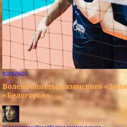
ВОЛЕЙБОЛ
Волейболисты казанского «Зенит
«Белогорье»
36 просмотров
Волейбол
Нет комментариев
31.01.2026