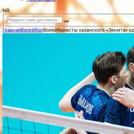
NR
Главная
Волейбол
Волейболисты казанского «Зенита» о