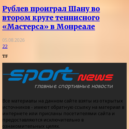
Рублев проиграл Шану во
втором круге теннисного
«Мастерса» в Монреале
05.08.2026
22
TF
Все материалы на данном сайте взяты из открытых
источников - имеют обратную ссылку на материал в
интернете или присланы посетителями сайта и
предоставляются исключительно в
ознакомительных целях.