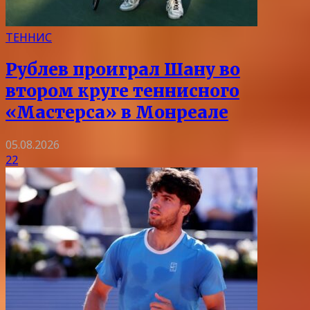
ТЕННИС
Рублев проиграл Шану во
втором круге теннисного
«Мастерса» в Монреале
05.08.2026
22