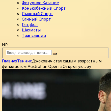
Фигурное Катание
Конькобежный Спорт
Лыжный Спорт
Санный Спорт
Гандбол
Шахматы
Трансляции
NR
Главная
Теннис
Джокович стал самым возрастным
финалистом Australian Open в Открытую эру