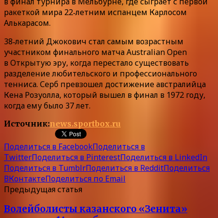
в финал турнира в Мельбурне, где сыграет с первой
ракеткой мира 22‑летним испанцем Карлосом
Алькарасом.
38‑летний Джокович стал самым возрастным
участником финального матча Australian Open
в Открытую эру, когда перестало существовать
разделение любительского и профессионального
тенниса. Серб превзошел достижение австралийца
Кена Розуолла, который вышел в финал в 1972 году,
когда ему было 37 лет.
Источник:
news.sportbox.ru
Поделиться в Facebook
Поделиться в
Twitter
Поделиться в Pinterest
Поделиться в LinkedIn
Поделиться в Tumblr
Поделиться в Reddit
Поделиться
ВКонтакте
Поделиться по Email
Предыдущая статья
Волейболисты казанского «Зенита»