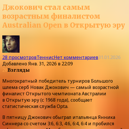
Джокович стал самым
возрастным финалистом
Australian Open в Открытую эру
28 просмотров
Теннис
Нет комментариев
31.01.2026
Добавлено
Янв. 31, 2026 в 22:09
28
Взгляды
Многократный победитель турниров Большого
шлема серб Новак Джокович — самый возрастной
финалист Открытого чемпионата Австралии
в Открытую эру (с 1968 года), сообщает
статистическая служба Opta.
В пятницу Джокович обыграл итальянца Янника
Синнера со счетом 3:6, 6:3, 4:6, 6:4, 6:4 и пробился