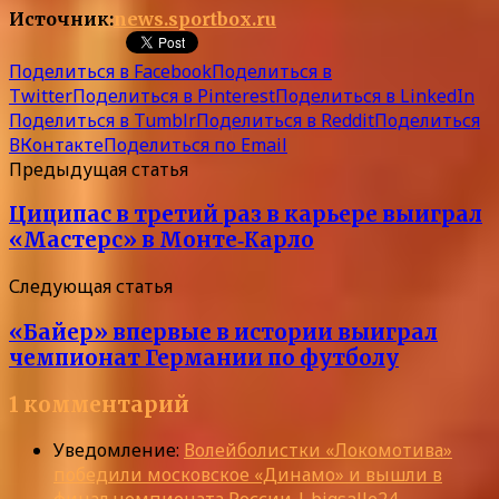
Источник:
news.sportbox.ru
Поделиться в Facebook
Поделиться в
Twitter
Поделиться в Pinterest
Поделиться в LinkedIn
Поделиться в Tumblr
Поделиться в Reddit
Поделиться
ВКонтакте
Поделиться по Email
Предыдущая статья
Циципас в третий раз в карьере выиграл
«Мастерс» в Монте‑Карло
Следующая статья
«Байер» впервые в истории выиграл
чемпионат Германии по футболу
1 комментарий
Уведомление:
Волейболистки «Локомотива»
победили московское «Динамо» и вышли в