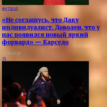
ФУТБОЛ
«Не соглашусь, что Даку
индивидуалист. Доволен, что у
нас появился новый яркий
форвард» — Карседо
07.08.2026
15