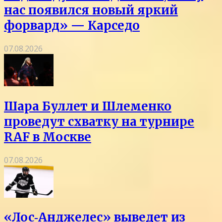
нас появился новый яркий
форвард» — Карседо
07.08.2026
Шара Буллет и Шлеменко
проведут схватку на турнире
RAF в Москве
07.08.2026
«Лос‑Анджелес» выведет из