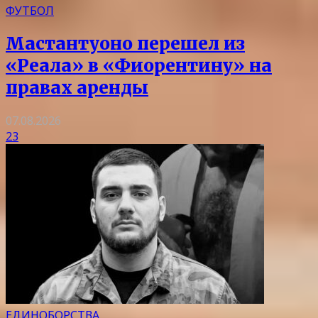
ФУТБОЛ
Мастантуоно перешел из
«Реала» в «Фиорентину» на
правах аренды
07.08.2026
23
ЕДИНОБОРСТВА