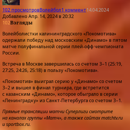
102 просмотров
Волейбол
1 коммент
14.04.2024
Добавлено
Апр. 14, 2024 в 20:32
102
Взгляды
Волейболистки калининградского «Локомотива»
одержали победу над московским «Динамо» в пятом
матче полуфинальной серии плей‑офф чемпионата
России.
Встреча в Москве завершилась со счетом 3–1 (25:19,
27:25, 24:26, 25:18) в пользу «Локомотива».
«Локомотив» выиграл серию у «Динамо» со счетом
3–2 и вышел в финал турнира, где встретится
с казанским «Динамо», которое обыграло в серии
«Ленинградку» из Санкт‑Петербурга со счетом 3–1.
Прямые трансляции матчи Суперлиги смотрите
на каналах группы «Матч», а также сайтах matchtv.ru
и sportbox.ru.