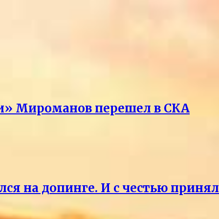
ри» Мироманов перешел в СКА
лся на допинге. И с честью приня