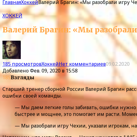
Главная
Хоккей
Валерий Брагин: «Мы разобрали игру Че
ХОККЕЙ
Валерий Брагин: «Мы разобрали 
185 просмотров
Хоккей
Нет комментариев
09.02.2020
Добавлено
Фев. 09, 2020 в 15:58
185
Взгляды
Старший тренер сборной России Валерий Брагин расск
ошибки своей команды.
— Мы даем легкие голы забивать, ошибки нужно 
быстрее и мощнее, это помогает им расти. Моме
— Мы разобрали игру Чехии, указали игрокам, на