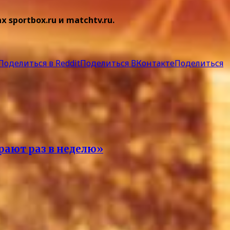
sportbox.ru и matchtv.ru.
Поделиться в Reddit
Поделиться ВКонтакте
Поделиться
грают раз в неделю»