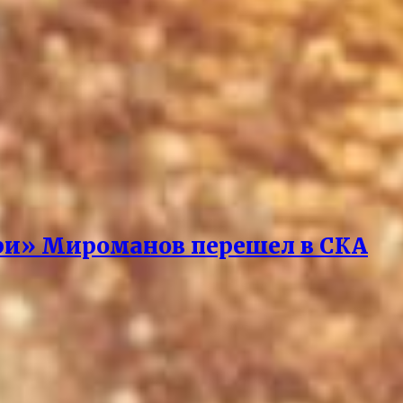
ари» Мироманов перешел в СКА