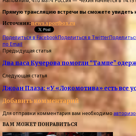
Напомним, что матч Россия — Чехия начнется в 14:15 (
Прямую трансляцию встречи вы сможете увидеть на
Источник:
news.sportbox.ru
Поделиться в Facebook
Поделиться в Twitter
Поделиться
по Email
Предыдущая статья
Два паса Кучерова помогли “Тампе” одер
Следующая статья
Джоан Плаза: «У «Локомотива» есть все ус
Добавить комментарий
Для отправки комментария вам необходимо
авторизо
ВАМ МОЖЕТ ПОНРАВИТЬСЯ