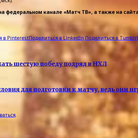
мск).
 федеральном канале «Матч ТВ», а также на сайтах 
 в Pinterest
Поделиться в LinkedIn
Поделиться в Tumblr
жать шестую победу подряд в НХЛ
ловия для подготовки к матчу, ведь они и
ваться
.