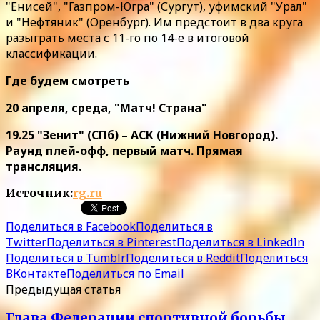
"Енисей", "Газпром-Югра" (Сургут), уфимский "Урал"
и "Нефтяник" (Оренбург). Им предстоит в два круга
разыграть места с 11-го по 14-е в итоговой
классификации.
Где будем смотреть
20 апреля, среда, "Матч! Страна"
19.25 "Зенит" (СПб) – АСК (Нижний Новгород).
Раунд плей-офф, первый матч. Прямая
трансляция.
Источник:
rg.ru
Поделиться в Facebook
Поделиться в
Twitter
Поделиться в Pinterest
Поделиться в LinkedIn
Поделиться в Tumblr
Поделиться в Reddit
Поделиться
ВКонтакте
Поделиться по Email
Предыдущая статья
Глава Федерации спортивной борьбы