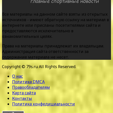
Все материалы на данном сайте взяты из открытых
источников - имеют обратную ссылку на материал в
интернете или присланы посетителями сайта и
предоставляются исключительно в
ознакомительных целях.
Права на материалы принадлежат их владельцам.
Администрация сайта ответственности за
содержание материала не несет.
Copyright © 79s.ru All Rights Reserved.
О нас
Политика DMCA
Правообладателям
Карта сайта
Контакты
Политика конфедициальности