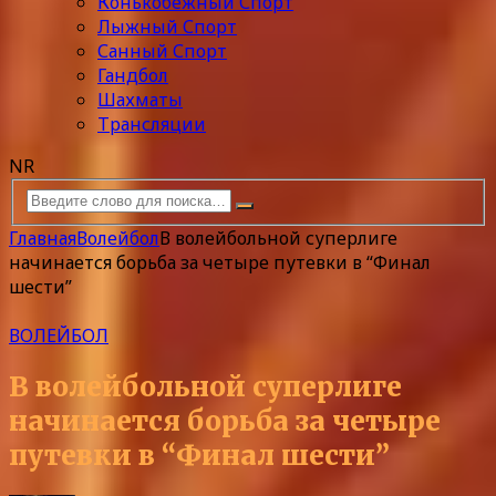
Конькобежный Спорт
Лыжный Спорт
Санный Спорт
Гандбол
Шахматы
Трансляции
NR
Главная
Волейбол
В волейбольной суперлиге
начинается борьба за четыре путевки в “Финал
шести”
ВОЛЕЙБОЛ
В волейбольной суперлиге
начинается борьба за четыре
путевки в “Финал шести”