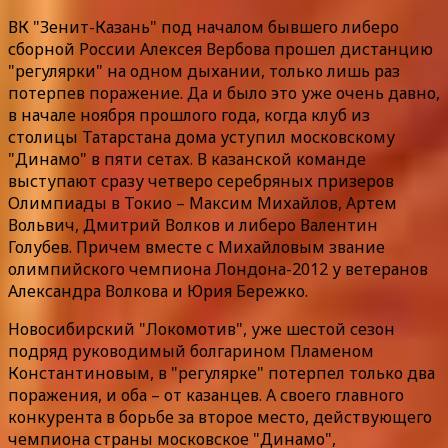
ВК "Зенит-Казань" под началом бывшего либеро
сборной России Алексея Вербова прошел дистанцию
"регулярки" на одном дыхании, только лишь раз
потерпев поражение. Да и было это уже очень давно,
в начале ноября прошлого года, когда клуб из
столицы Татарстана дома уступил московскому
"Динамо" в пяти сетах. В казанской команде
выступают сразу четверо серебряных призеров
Олимпиады в Токио – Максим Михайлов, Артем
Вольвич, Дмитрий Волков и либеро Валентин
Голубев. Причем вместе с Михайловым звание
олимпийского чемпиона Лондона-2012 у ветеранов
Александра Волкова и Юрия Бережко.
Новосибирский "Локомотив", уже шестой сезон
подряд руководимый болгарином Пламеном
Константиновым, в "регулярке" потерпел только два
поражения, и оба – от казанцев. А своего главного
конкурента в борьбе за второе место, действующего
чемпиона страны московское "Динамо",