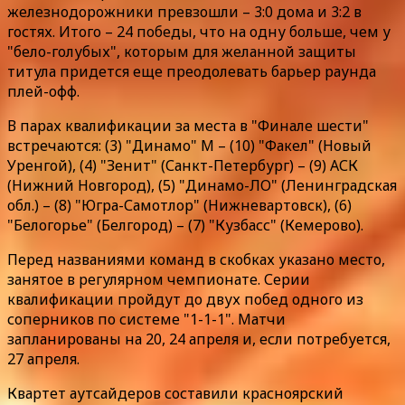
железнодорожники превзошли – 3:0 дома и 3:2 в
гостях. Итого – 24 победы, что на одну больше, чем у
"бело-голубых", которым для желанной защиты
титула придется еще преодолевать барьер раунда
плей-офф.
В парах квалификации за места в "Финале шести"
встречаются: (3) "Динамо" М – (10) "Факел" (Новый
Уренгой), (4) "Зенит" (Санкт-Петербург) – (9) АСК
(Нижний Новгород), (5) "Динамо-ЛО" (Ленинградская
обл.) – (8) "Югра-Самотлор" (Нижневартовск), (6)
"Белогорье" (Белгород) – (7) "Кузбасс" (Кемерово).
Перед названиями команд в скобках указано место,
занятое в регулярном чемпионате. Серии
квалификации пройдут до двух побед одного из
соперников по системе "1-1-1". Матчи
запланированы на 20, 24 апреля и, если потребуется,
27 апреля.
Квартет аутсайдеров составили красноярский