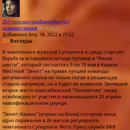
251 просмотров
Волейбол
Нет
комментариев
18.04.2022
Добавлено
Апр. 18, 2022 в 21:52
251
Взгляды
В чемпионате мужской Суперлиги в среду стартует
борьба за оставшиеся четыре путевки в “Финал
шести”, который состоится с 5 по 10 мая в Казани.
Местный “Зенит” на правах лучшей команды
регулярного сезона не только попал в решающую
стадию напрямую, но и будет ее хозяином. Занявший
второе место новосибирский “Локомотив” также
освобожден от участия в начинающемся 20 апреля
квалификационном раунде.
“Зенит-Казань” (игроки на блоке) потерпел лишь
одно поражение в 26 матчах регулярного
чемпионата Суперлиги. Фото: Пресс-служба ВФВ