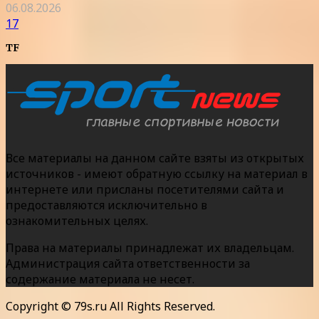
06.08.2026
17
TF
Все материалы на данном сайте взяты из открытых
источников - имеют обратную ссылку на материал в
интернете или присланы посетителями сайта и
предоставляются исключительно в
ознакомительных целях.
Права на материалы принадлежат их владельцам.
Администрация сайта ответственности за
содержание материала не несет.
Copyright © 79s.ru All Rights Reserved.