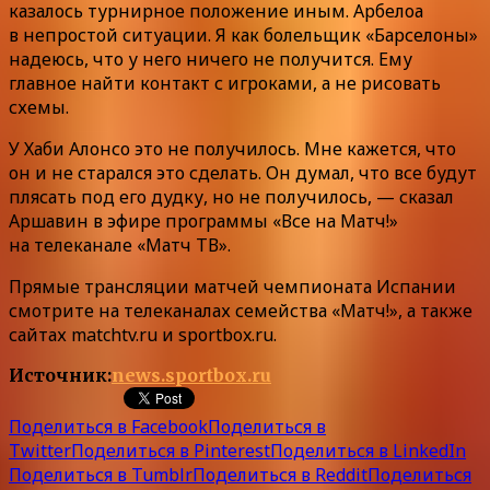
казалось турнирное положение иным. Арбелоа
в непростой ситуации. Я как болельщик «Барселоны»
надеюсь, что у него ничего не получится. Ему
главное найти контакт с игроками, а не рисовать
схемы.
У Хаби Алонсо это не получилось. Мне кажется, что
он и не старался это сделать. Он думал, что все будут
плясать под его дудку, но не получилось, — сказал
Аршавин в эфире программы «Все на Матч!»
на телеканале «Матч ТВ».
Прямые трансляции матчей чемпионата Испании
смотрите на телеканалах семейства «Матч!», а также
сайтах matchtv.ru и sportbox.ru.
Источник:
news.sportbox.ru
Поделиться в Facebook
Поделиться в
Twitter
Поделиться в Pinterest
Поделиться в LinkedIn
Поделиться в Tumblr
Поделиться в Reddit
Поделиться