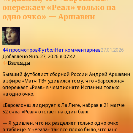
опережает «Реал» только на
одно очко» — Аршавин
44 просмотров
Футбол
Нет комментариев
27.01.2026
Добавлено
Янв. 27, 2026 в 07:42
44
Взгляды
Бывший футболист сборной России Андрей Аршавин
в эфире «Матч ТВ» удивился тому, что «Барселона»
опережает «Реал» в чемпионате Испании только
на одно очко.
«Барселона» лидирует в Ла Лиге, набрав в 21 матче
52 очка. «Реал» отстает на один балл.
— Я удивлен, что их разделяет только одно очко
в таблице. У «Реала» так все плохо было, что мне