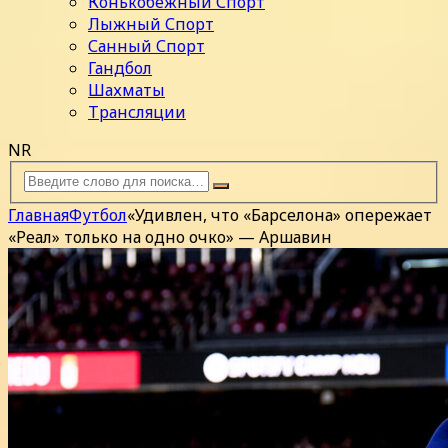
Конькобежный Спорт
Лыжный Спорт
Санный Спорт
Гандбол
Шахматы
Трансляции
NR
Главная
Футбол
«Удивлен, что «Барселона» опережает
«Реал» только на одно очко» — Аршавин