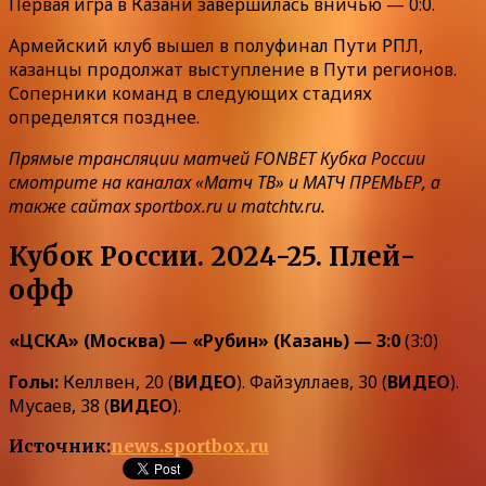
Первая игра в Казани завершилась вничью — 0:0.
Армейский клуб вышел в полуфинал Пути РПЛ,
казанцы продолжат выступление в Пути регионов.
Соперники команд в следующих стадиях
определятся позднее.
Прямые трансляции матчей FONBET Кубка России
смотрите на каналах «Матч ТВ» и МАТЧ ПРЕМЬЕР, а
также сайтах sportbox.ru и matchtv.ru.
Кубок России. 2024-25. Плей-
офф
«ЦСКА» (Москва) — «Рубин» (Казань) — 3:0
(3:0)
Голы:
Келлвен, 20 (
ВИДЕО
). Файзуллаев, 30 (
ВИДЕО
).
Мусаев, 38 (
ВИДЕО
).
Источник:
news.sportbox.ru