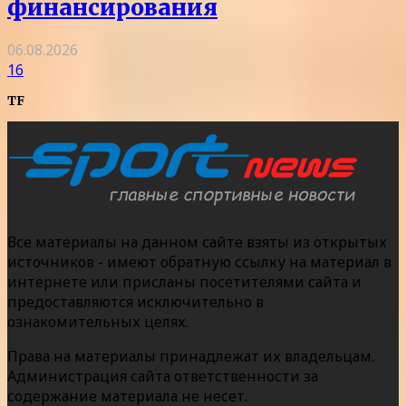
финансирования
06.08.2026
16
TF
Все материалы на данном сайте взяты из открытых
источников - имеют обратную ссылку на материал в
интернете или присланы посетителями сайта и
предоставляются исключительно в
ознакомительных целях.
Права на материалы принадлежат их владельцам.
Администрация сайта ответственности за
содержание материала не несет.