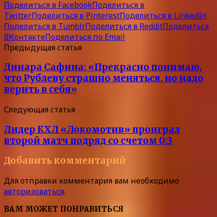
Поделиться в Facebook
Поделиться в
Twitter
Поделиться в Pinterest
Поделиться в LinkedIn
Поделиться в Tumblr
Поделиться в Reddit
Поделиться
ВКонтакте
Поделиться по Email
Предыдущая статья
Динара Сафина: «Прекрасно понимаю,
что Рублеву страшно меняться, но надо
верить в себя»
Следующая статья
Лидер КХЛ «Локомотив» проиграл
второй матч подряд со счетом 0:3
Добавить комментарий
Для отправки комментария вам необходимо
авторизоваться
.
ВАМ МОЖЕТ ПОНРАВИТЬСЯ