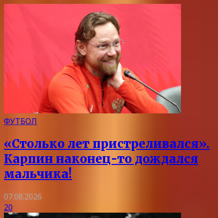
ФУТБОЛ
«Столько лет пристреливался».
Карпин наконец-то дождался
мальчика!
07.08.2026
20