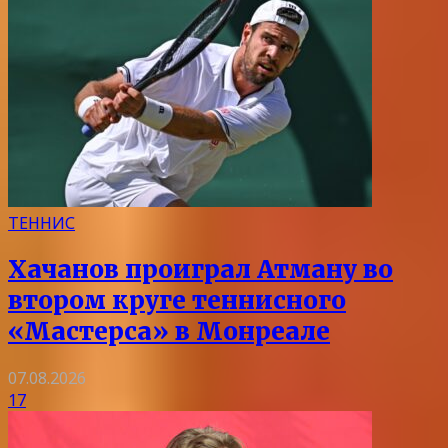
ТЕННИС
Хачанов проиграл Атману во
втором круге теннисного
«Мастерса» в Монреале
07.08.2026
17