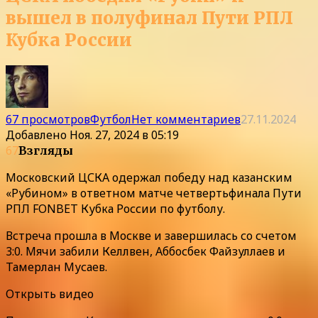
вышел в полуфинал Пути РПЛ
Кубка России
67 просмотров
Футбол
Нет комментариев
27.11.2024
Добавлено
Ноя. 27, 2024 в 05:19
67
Взгляды
Московский ЦСКА одержал победу над казанским
«Рубином» в ответном матче четвертьфинала Пути
РПЛ FONBET Кубка России по футболу.
Встреча прошла в Москве и завершилась со счетом
3:0. Мячи забили Келлвен, Аббосбек Файзуллаев и
Тамерлан Мусаев.
Открыть видео