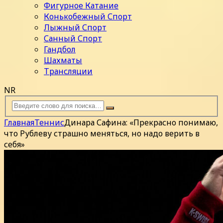
Фигурное Катание
Конькобежный Спорт
Лыжный Спорт
Санный Спорт
Гандбол
Шахматы
Трансляции
NR
Главная
Теннис
Динара Сафина: «Прекрасно понимаю,
что Рублеву страшно меняться, но надо верить в
себя»