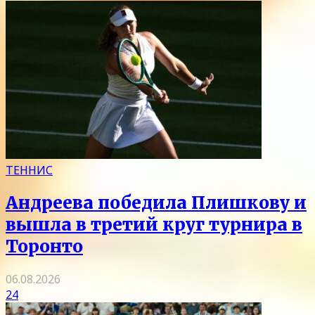
ТЕННИС
Андреева победила Плишкову и
вышла в третий круг турнира в
Торонто
06.08.2026
24