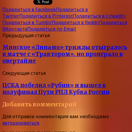
Поделиться в Facebook
Поделиться в
Twitter
Поделиться в Pinterest
Поделиться в LinkedIn
Поделиться в Tumblr
Поделиться в Reddit
Поделиться
ВКонтакте
Поделиться по Email
Предыдущая статья
Минское «Динамо» трижды отыгралось
в матче с «Трактором», но проиграло в
овертайме
Следующая статья
ЦСКА победил «Рубин» и вышел в
полуфинал Пути РПЛ Кубка России
Добавить комментарий
Для отправки комментария вам необходимо
авторизоваться
.