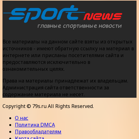
Все материалы на данном сайте взяты из открытых
источников - имеют обратную ссылку на материал в
интернете или присланы посетителями сайта и
предоставляются исключительно в
ознакомительных целях.
Права на материалы принадлежат их владельцам.
Администрация сайта ответственности за
содержание материала не несет.
Copyright © 79s.ru All Rights Reserved.
О нас
Политика DMCA
Правообладателям
Карта сайта