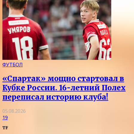
ФУТБОЛ
«Спартак» мощно стартовал в
Кубке России. 16-летний Полех
переписал историю клуба!
05.08.2026
19
TF