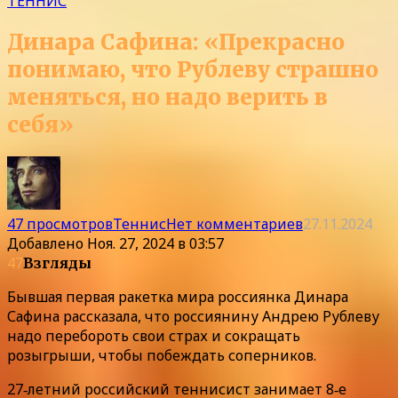
ТЕННИС
Динара Сафина: «Прекрасно
понимаю, что Рублеву страшно
меняться, но надо верить в
себя»
47 просмотров
Теннис
Нет комментариев
27.11.2024
Добавлено
Ноя. 27, 2024 в 03:57
47
Взгляды
Бывшая первая ракетка мира россиянка Динара
Сафина рассказала, что россиянину Андрею Рублеву
надо перебороть свои страх и сокращать
розыгрыши, чтобы побеждать соперников.
27‑летний российский теннисист занимает 8‑е