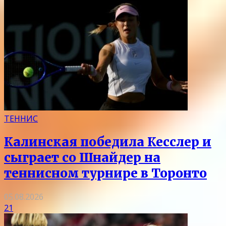
ТЕННИС
Калинская победила Кесслер и
сыграет со Шнайдер на
теннисном турнире в Торонто
05.08.2026
21