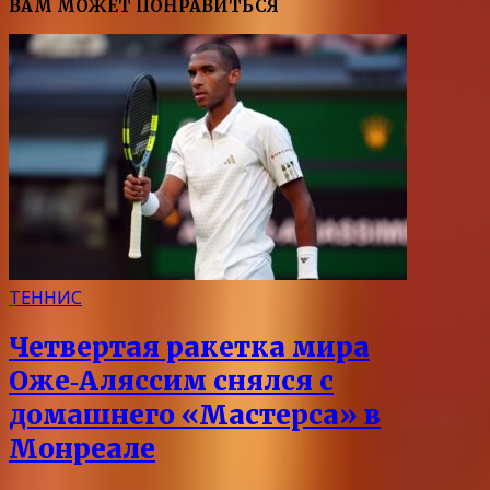
ВАМ МОЖЕТ ПОНРАВИТЬСЯ
ТЕННИС
Четвертая ракетка мира
Оже‑Аляссим снялся с
домашнего «Мастерса» в
Монреале