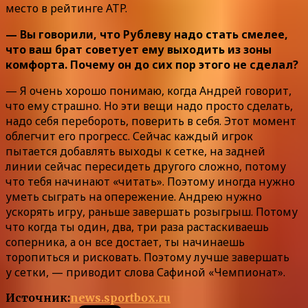
место в рейтинге ATP.
— Вы говорили, что Рублеву надо стать смелее,
что ваш брат советует ему выходить из зоны
комфорта. Почему он до сих пор этого не сделал?
— Я очень хорошо понимаю, когда Андрей говорит,
что ему страшно. Но эти вещи надо просто сделать,
надо себя перебороть, поверить в себя. Этот момент
облегчит его прогресс. Сейчас каждый игрок
пытается добавлять выходы к сетке, на задней
линии сейчас пересидеть другого сложно, потому
что тебя начинают «читать». Поэтому иногда нужно
уметь сыграть на опережение. Андрею нужно
ускорять игру, раньше завершать розыгрыш. Потому
что когда ты один, два, три раза растаскиваешь
соперника, а он все достает, ты начинаешь
торопиться и рисковать. Поэтому лучше завершать
у сетки, — приводит слова Сафиной «Чемпионат».
Источник:
news.sportbox.ru