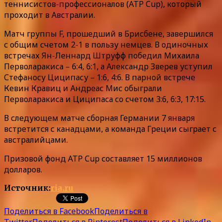
теннисистов-профессионалов (ATP Cup), который
проходит в Австралии.
Матч группы F, прошедший в Брисбене, завершился
с общим счетом 2-1 в пользу немцев. В одиночных
встречах Ян-Леннард Штруфф победил Михаила
Перволаракиса – 6:4, 6:1, а Александр Зверев уступил
Стефаносу Циципасу – 1:6, 4:6. В парной встрече
Кевин Кравиц и Андреас Мис обыграли
Перволаракиса и Циципаса со счетом 3:6, 6:3, 17:15.
В следующем матче сборная Германии 7 января
встретится с канадцами, а команда Греции сыграет с
австралийцами.
Призовой фонд ATP Cup составляет 15 миллионов
долларов.
Источник:
ria.ru
Поделиться в Facebook
Поделиться в
Twitter
Поделиться в Pinterest
Поделиться в LinkedIn