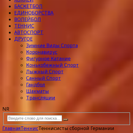
БАСКЕТБОЛ
ЕДИНОБОРСТВА
ВОЛЕЙБОЛ
ТЕННИС
АВТОСПОРТ
ДРУГОЕ
Зимние Виды Спорта
Коронавирус
Фигурное Катание
Конькобежный Спорт
Лыжный Спорт
Санный Спорт
Гандбол
Шахматы
Трансляции
NR
Главная
Теннис
Теннисисты сборной Германии