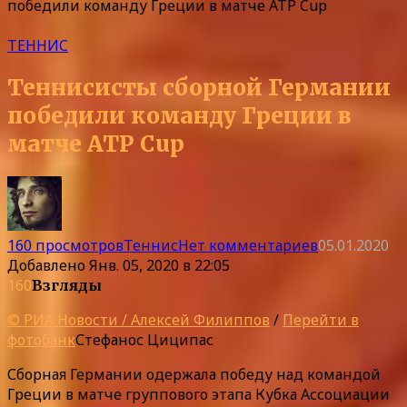
победили команду Греции в матче ATP Cup
ТЕННИС
Теннисисты сборной Германии
победили команду Греции в
матче ATP Cup
160 просмотров
Теннис
Нет комментариев
05.01.2020
Добавлено
Янв. 05, 2020 в 22:05
160
Взгляды
© РИА Новости / Алексей Филиппов
/
Перейти в
фотобанк
Стефанос Циципас
Сборная Германии одержала победу над командой
Греции в матче группового этапа Кубка Ассоциации