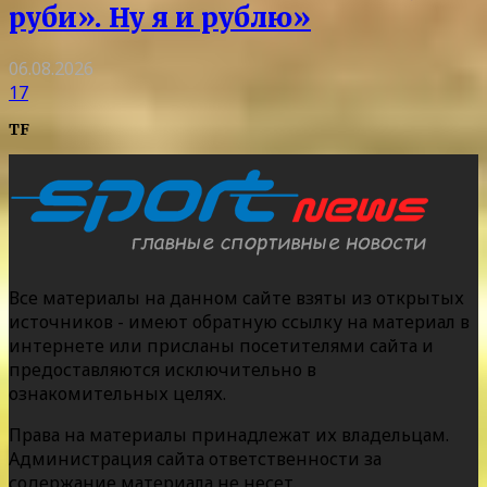
руби». Ну я и рублю»
06.08.2026
17
TF
Все материалы на данном сайте взяты из открытых
источников - имеют обратную ссылку на материал в
интернете или присланы посетителями сайта и
предоставляются исключительно в
ознакомительных целях.
Права на материалы принадлежат их владельцам.
Администрация сайта ответственности за
содержание материала не несет.