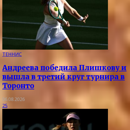
ТЕННИС
Андреева победила Плишкову и
вышла в третий круг турнира в
Торонто
06.08.2026
25