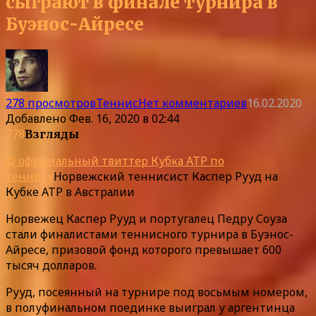
сыграют в финале турнира в
Буэнос-Айресе
278 просмотров
Теннис
Нет комментариев
16.02.2020
Добавлено
Фев. 16, 2020 в 02:44
278
Взгляды
© официальный твиттер Кубка ATP по
теннису
Норвежский теннисист Каспер Рууд на
Кубке ATP в Австралии
Норвежец Каспер Рууд и португалец Педру Соуза
стали финалистами теннисного турнира в Буэнос-
Айресе, призовой фонд которого превышает 600
тысяч долларов.
Рууд, посеянный на турнире под восьмым номером,
в полуфинальном поединке выиграл у аргентинца