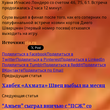
Хуана Игнасио Лондеро со счетом 4:6, 7:5, 6:1. Встреча
продолжалась 2 часа 12 минут.
Соуза вышел в финал после того, как его соперник по
полуфинальной встрече хозяин кортов Диего
Шварцман (первый номер посева) отказался
выходить на игру.
Источник:
ria.ru
Поделиться в Facebook
Поделиться в
Twitter
Поделиться в Pinterest
Поделиться в LinkedIn
Поделиться в Tumblr
Поделиться в Reddit
Поделиться
ВКонтакте
Поделиться по Email
Предыдущая статья
Хавбек «Ахмата» Швец выбыл на месяц
Следующая статья
“Амьен” сыграл вничью с “ПСЖ” со