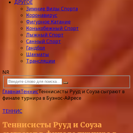
ДРУГОЕ
Зимние Виды Спорта
Коронавирус
Фигурное Катание
Конькобежный Спорт
Лыжный Спорт
Санный Спорт
Гандбол
Шахматы
Трансляции
NR
Главная
Теннис
Теннисисты Рууд и Соуза сыграют в
финале турнира в Буэнос-Айресе
ТЕННИС
Теннисисты Рууд и Соуза