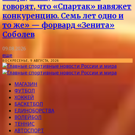
говорят, что «Спартак» навяжет
конкуренцию. Семь лет одно и
то же» — форвард «Зенита»
Соболев
09.08.2026
еще
ВОСКРЕСЕНЬЕ, 9 АВГУСТА, 2026
МАГАЗИН
ФУТБОЛ
ХОККЕЙ
БАСКЕТБОЛ
ЕДИНОБОРСТВА
ВОЛЕЙБОЛ
ТЕННИС
АВТОСПОРТ