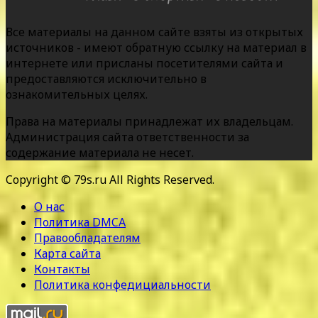
Все материалы на данном сайте взяты из открытых
источников - имеют обратную ссылку на материал в
интернете или присланы посетителями сайта и
предоставляются исключительно в
ознакомительных целях.
Права на материалы принадлежат их владельцам.
Администрация сайта ответственности за
содержание материала не несет.
Copyright © 79s.ru All Rights Reserved.
О нас
Политика DMCA
Правообладателям
Карта сайта
Контакты
Политика конфедициальности