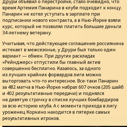
Друри объявил о перестройке, стало очевидно, что
время Артемия Панарина в клубе подходит к концу.
Панарин не хотел уступать в зарплате при
подписании нового контракта, а в Нью-Йорке взяли
курс, который не позволял платить большие деньги
34-летнему ветерану.
Учитывая, что действующее соглашение россиянина
истекает в межсезонье, у Друри был только один
вариант — обмен. При других раскладах
«Рейнджерс» отпустили бы главный актив
совершенно бесплатно. Казалось, за одного
из лучших крайних форвардов лиги можно
выторговать что-то интересное. Все-таки Панарин
за 482 матча в Нью-Йорке набрал 607 очков (205 шайб
и 402 результативные передачи) и поднялся
на девятую строчку в списке лучших бомбардиров
за всю историю клуба. А с момента прихода в лигу
уроженец Коркино находится в пятерке самых
результативных игроков.