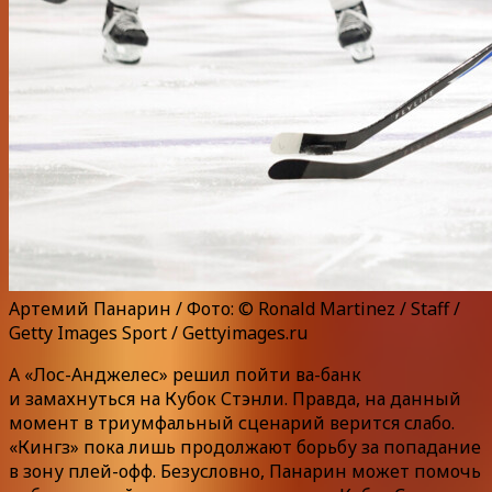
Артемий Панарин / Фото: © Ronald Martinez / Staff /
Getty Images Sport / Gettyimages.ru
А «Лос-Анджелес» решил пойти ва-банк
и замахнуться на Кубок Стэнли. Правда, на данный
момент в триумфальный сценарий верится слабо.
«Кингз» пока лишь продолжают борьбу за попадание
в зону плей-офф. Безусловно, Панарин может помочь