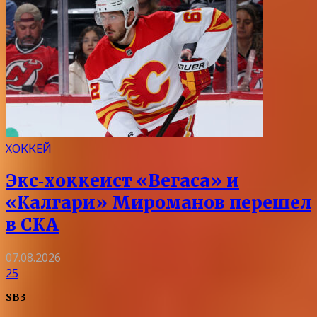
ХОККЕЙ
Экс‑хоккеист «Вегаса» и
«Калгари» Мироманов перешел
в СКА
07.08.2026
25
SB3