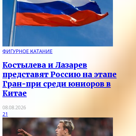
ФИГУРНОЕ КАТАНИЕ
Костылева и Лазарев
представят Россию на этапе
Гран-при среди юниоров в
Китае
08.08.2026
21