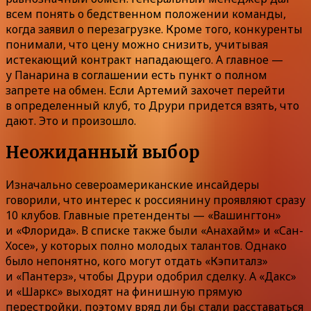
всем понять о бедственном положении команды,
когда заявил о перезагрузке. Кроме того, конкуренты
понимали, что цену можно снизить, учитывая
истекающий контракт нападающего. А главное —
у Панарина в соглашении есть пункт о полном
запрете на обмен. Если Артемий захочет перейти
в определенный клуб, то Друри придется взять, что
дают. Это и произошло.
Неожиданный выбор
Изначально североамериканские инсайдеры
говорили, что интерес к россиянину проявляют сразу
10 клубов. Главные претенденты — «Вашингтон»
и «Флорида». В списке также были «Анахайм» и «Сан-
Хосе», у которых полно молодых талантов. Однако
было непонятно, кого могут отдать «Кэпиталз»
и «Пантерз», чтобы Друри одобрил сделку. А «Дакс»
и «Шаркс» выходят на финишную прямую
перестройки, поэтому вряд ли бы стали расставаться