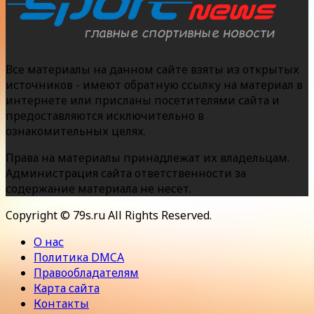
Все материалы на данном сайте взяты из открытых
источников - имеют обратную ссылку на материал в
интернете или присланы посетителями сайта и
предоставляются исключительно в
ознакомительных целях.
Права на материалы принадлежат их владельцам.
Администрация сайта ответственности за
содержание материала не несет.
Copyright © 79s.ru All Rights Reserved.
О нас
Политика DMCA
Правообладателям
Карта сайта
Контакты