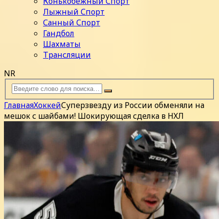
Конькобежный Спорт
Лыжный Спорт
Санный Спорт
Гандбол
Шахматы
Трансляции
NR
Главная
Хоккей
Суперзвезду из России обменяли на
мешок с шайбами! Шокирующая сделка в НХЛ