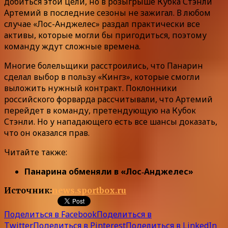
добиться этой цели, но в розыгрыше Кубка Стэнли
Артемий в последние сезоны не зажигал. В любом
случае «Лос-Анджелес» раздал практически все
активы, которые могли бы пригодиться, поэтому
команду ждут сложные времена.
Многие болельщики расстроились, что Панарин
сделал выбор в пользу «Кингз», которые смогли
выложить нужный контракт. Поклонники
российского форварда рассчитывали, что Артемий
перейдет в команду, претендующую на Кубок
Стэнли. Но у нападающего есть все шансы доказать,
что он оказался прав.
Читайте также:
Панарина обменяли в «Лос‑Анджелес»
Источник:
news.sportbox.ru
Поделиться в Facebook
Поделиться в
Twitter
Поделиться в Pinterest
Поделиться в LinkedIn