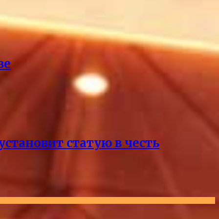
ве
становит статую в честь