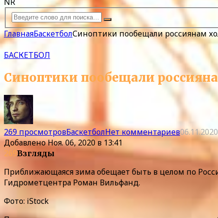
NR
Главная
Баскетбол
Синоптики пообещали россиянам х
БАСКЕТБОЛ
Синоптики пообещали россияна
269 просмотров
Баскетбол
Нет комментариев
06.11.2020
Добавлено
Ноя. 06, 2020 в 13:41
269
Взгляды
Приближающаяся зима обещает быть в целом по Росс
Гидрометцентра Роман Вильфанд.
Фото: iStock