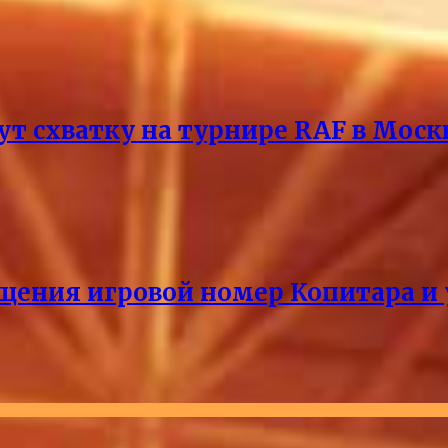
т схватку на турнире RAF в Моск
щения игровой номер Копитара и у