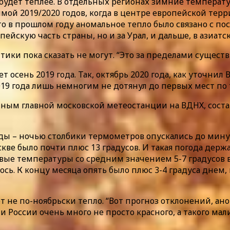
 будет теплее. В отдельных регионах зимние темпера
мой 2019/2020 годов, когда в центре европейской тер
 в прошлом году аномальное тепло было связано с по
йскую часть страны, но и за Урал, и дальше, в азиатск
тики пока сказать не могут. “Это за пределами сущест
т осень 2019 года. Так, октябрь 2020 года, как уточни
19 года лишь немногим не дотянул до первых мест по 
ным главной московской метеостанции на ВДНХ, состав
ды – ночью столбики термометров опускались до минус 
скве было почти плюс 13 градусов. И такая погода держ
вые температуры со средним значением 5-7 градусов в
сь. К концу месяца опять было плюс 3-4 градуса днем,
т не по-ноябрьски тепло. “Вот прогноз отклонений, а
и России очень много не просто красного, а такого мал