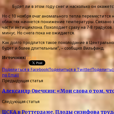
Будет ли в этом году снег и насколько он окаже
Но с 10 ноября очаг аномального тепла переместится 
областях начнется понижение температуры. Связано 
части антициклона. Похолодает сразу на 7-8 градусо
минус. Но снега пока не ожидается.
Как долго продлится такое похолодание в Центральн
будет и более длительным”, – сообщил Вильфанд.
Источник:
rg.ru
Поделиться в Facebook
Поделиться в Twitter
Поделиться
по Email
Предыдущая статья
Александр Овечкин: «Мои слова о том, что
Следующая статья
ЦСКА в Роттердаме. Плоды сизифова труд