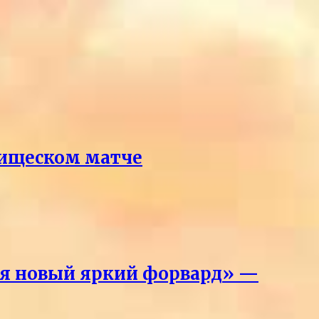
рищеском матче
лся новый яркий форвард» —