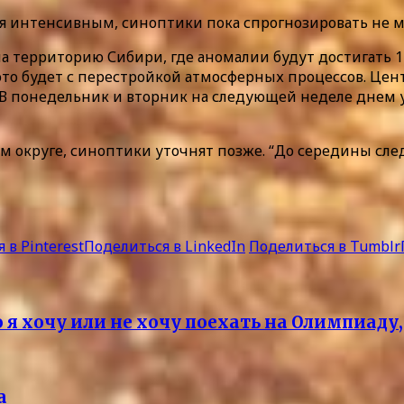
тся интенсивным, синоптики пока спрогнозировать не 
на территорию Сибири, где аномалии будут достигать 1
это будет с перестройкой атмосферных процессов. Цен
в. В понедельник и вторник на следующей неделе днем 
ом округе, синоптики уточнят позже. “До середины сл
 в Pinterest
Поделиться в LinkedIn
Поделиться в Tumblr
 я хочу или не хочу поехать на Олимпиаду,
а