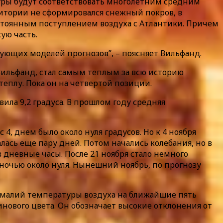
туры будут соответствовать многолетним средним
ритории не сформировался снежный покров, в
стоянным поступлением воздуха с Атлантики. Причем
ую часть.
вующих моделей прогнозов”, – поясняет Вильфанд.
л Вильфанд, стал самым теплым за всю историю
теплу. Пока он на четвертой позиции.
ила 9,2 градуса. В прошлом году средняя
4, днем было около нуля градусов. Но к 4 ноября
алась еще пару дней. Потом начались колебания, но в
 дневные часы. После 21 ноября стало немного
 ночью около нуля. Нынешний ноябрь, по прогнозу
номалий температуры воздуха на ближайшие пять
инового цвета. Он обозначает высокие отклонения от