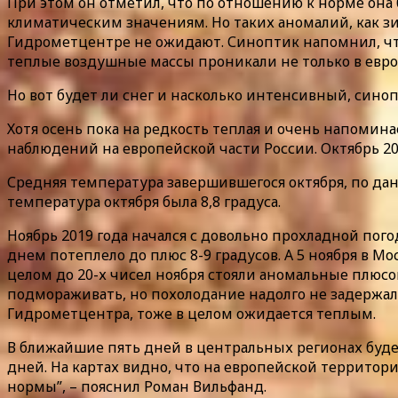
При этом он отметил, что по отношению к норме она
климатическим значениям. Но таких аномалий, как зи
Гидрометцентре не ожидают. Синоптик напомнил, что
теплые воздушные массы проникали не только в европе
Но вот будет ли снег и насколько интенсивный, синоп
Хотя осень пока на редкость теплая и очень напоминае
наблюдений на европейской части России. Октябрь 20
Средняя температура завершившегося октября, по дан
температура октября была 8,8 градуса.
Ноябрь 2019 года начался с довольно прохладной пого
днем потеплело до плюс 8-9 градусов. А 5 ноября в Мо
целом до 20-х чисел ноября стояли аномальные плюсо
подмораживать, но похолодание надолго не задержало
Гидрометцентра, тоже в целом ожидается теплым.
В ближайшие пять дней в центральных регионах буде
дней. На картах видно, что на европейской территори
нормы”, – пояснил Роман Вильфанд.