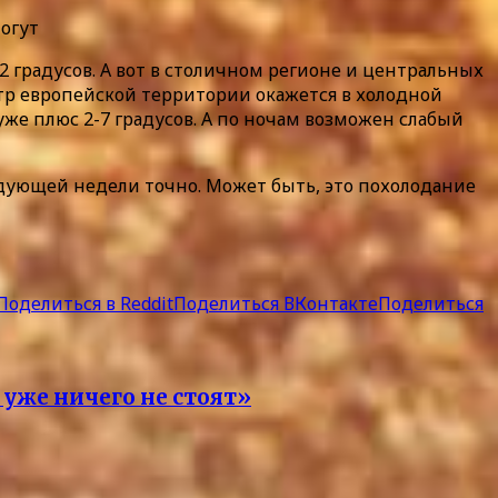
могут
2 градусов. А вот в столичном регионе и центральных
тр европейской территории окажется в холодной
уже плюс 2-7 градусов. А по ночам возможен слабый
едующей недели точно. Может быть, это похолодание
Поделиться в Reddit
Поделиться ВКонтакте
Поделиться
 уже ничего не стоят»