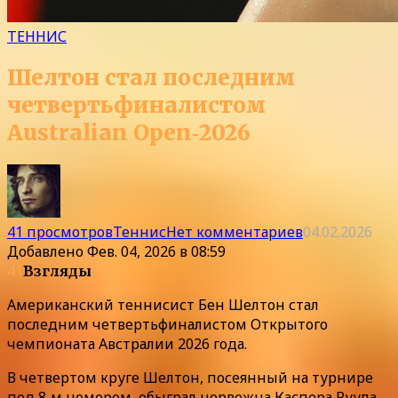
ТЕННИС
Шелтон стал последним
четвертьфиналистом
Australian Open‑2026
41 просмотров
Теннис
Нет комментариев
04.02.2026
Добавлено
Фев. 04, 2026 в 08:59
41
Взгляды
Американский теннисист Бен Шелтон стал
последним четвертьфиналистом Открытого
чемпионата Австралии 2026 года.
В четвертом круге Шелтон, посеянный на турнире
под 8‑м номером, обыграл норвежца Каспера Рууда