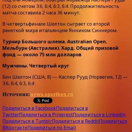
(12) со счетом 3:6, 6:4, 6:3, 6:4. Продолжительность
матча составила 2 часа 36 минут.
В четвертьфинале Шелтон сыграет со второй
ракеткой мира итальянцем Янником Синнером.
Турнир Большого шлема. Australian Open.
Мельбурн (Австралия). Хард. Общий призовой
фонд — около 75 млн долларов
Мужчины. Четвертый круг
Бен Шелтон (США, 8) — Каспер Рууд (Норвегия, 12) —
3:6, 6:4, 6:3, 6:4
Источник:
news.sportbox.ru
Поделиться в Facebook
Поделиться в
Twitter
Поделиться в Pinterest
Поделиться в LinkedIn
Поделиться в Tumblr
Поделиться в Reddit
Поделиться
ВКонтакте
Поделиться по Email