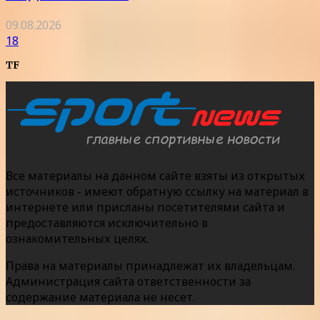
09.08.2026
18
TF
Все материалы на данном сайте взяты из открытых
источников - имеют обратную ссылку на материал в
интернете или присланы посетителями сайта и
предоставляются исключительно в
ознакомительных целях.
Права на материалы принадлежат их владельцам.
Администрация сайта ответственности за
содержание материала не несет.