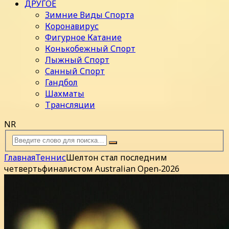
ДРУГОЕ
Зимние Виды Спорта
Коронавирус
Фигурное Катание
Конькобежный Спорт
Лыжный Спорт
Санный Спорт
Гандбол
Шахматы
Трансляции
NR
Главная
Теннис
Шелтон стал последним
четвертьфиналистом Australian Open‑2026