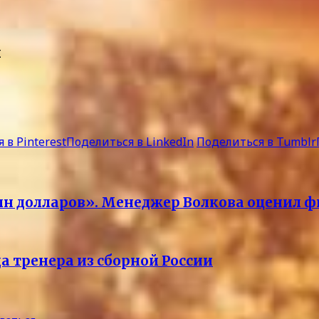
л
 в Pinterest
Поделиться в LinkedIn
Поделиться в Tumblr
млн долларов». Менеджер Волкова оценил
а тренера из сборной России