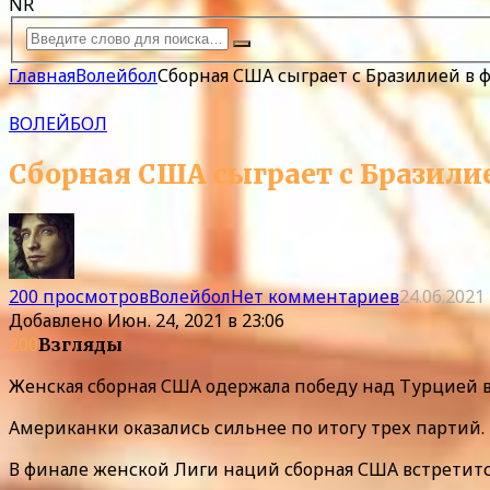
NR
Главная
Волейбол
Сборная США сыграет с Бразилией в
ВОЛЕЙБОЛ
Сборная США сыграет с Бразили
200 просмотров
Волейбол
Нет комментариев
24.06.2021
Добавлено
Июн. 24, 2021 в 23:06
200
Взгляды
Женская сборная США одержала победу над Турцией 
Американки оказались сильнее по итогу трех партий.
В финале женской Лиги наций сборная США встретитс