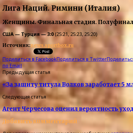
Лига Наций. Римини (Италия)
Женщины. Финальная стадия. Полуфина
США — Турция — 3:0
(25:21, 25:23, 25:20)
Источник:
news.sportbox.ru
Поделиться в Facebook
Поделиться в Twitter
Поделиться
по Email
Предыдущая статья
«За защиту титула Волков заработает 5 
Следующая статья
Агент Черчесова оценил вероятность уход
Добавить комментарий