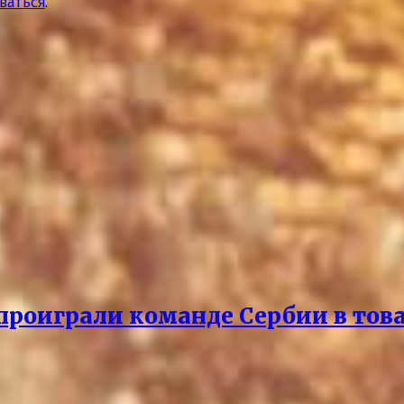
ваться
.
проиграли команде Сербии в то