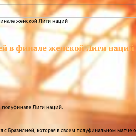
 финале женской Лиги наций
ей в финале женской Лиги наций
в полуфинале Лиги наций.
я с Бразилией, которая в своем полуфинальном матче 