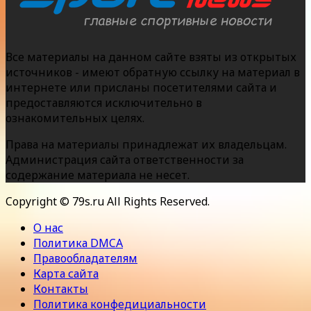
Все материалы на данном сайте взяты из открытых
источников - имеют обратную ссылку на материал в
интернете или присланы посетителями сайта и
предоставляются исключительно в
ознакомительных целях.
Права на материалы принадлежат их владельцам.
Администрация сайта ответственности за
содержание материала не несет.
Copyright © 79s.ru All Rights Reserved.
О нас
Политика DMCA
Правообладателям
Карта сайта
Контакты
Политика конфедициальности