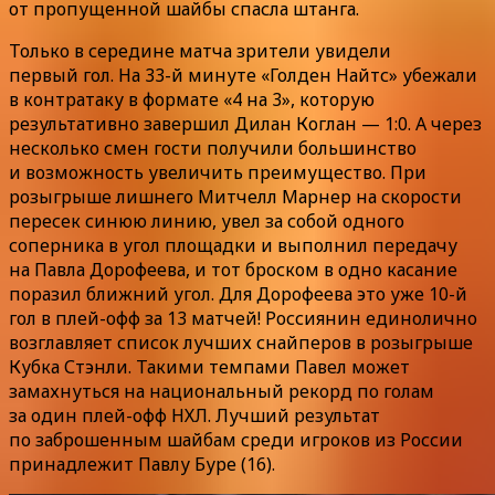
от пропущенной шайбы спасла штанга.
Только в середине матча зрители увидели
первый гол. На 33-й минуте «Голден Найтс» убежали
в контратаку в формате «4 на 3», которую
результативно завершил Дилан Коглан — 1:0. А через
несколько смен гости получили большинство
и возможность увеличить преимущество. При
розыгрыше лишнего Митчелл Марнер на скорости
пересек синюю линию, увел за собой одного
соперника в угол площадки и выполнил передачу
на Павла Дорофеева, и тот броском в одно касание
поразил ближний угол. Для Дорофеева это уже 10-й
гол в плей-офф за 13 матчей! Россиянин единолично
возглавляет список лучших снайперов в розыгрыше
Кубка Стэнли. Такими темпами Павел может
замахнуться на национальный рекорд по голам
за один плей-офф НХЛ. Лучший результат
по заброшенным шайбам среди игроков из России
принадлежит Павлу Буре (16).