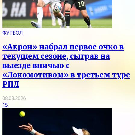
ФУТБОЛ
«Акрон» набрал первое очко в
текущем сезоне, сыграв на
выезде вничью с
«Локомотивом» в третьем туре
РПЛ
08.08.2026
15