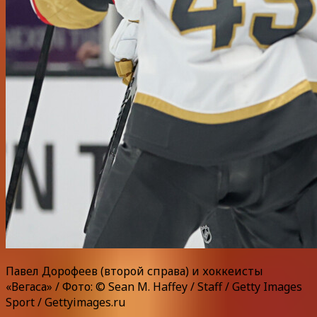
Павел Дорофеев (второй справа) и хоккеисты
«Вегаса» / Фото: © Sean M. Haffey / Staff / Getty Images
Sport / Gettyimages.ru