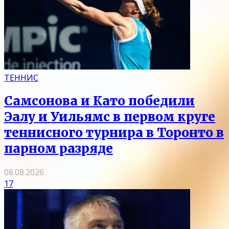
ТЕННИС
Самсонова и Като победили
Эалу и Уильямс в первом круге
теннисного турнира в Торонто в
парном разряде
08.08.2026
17