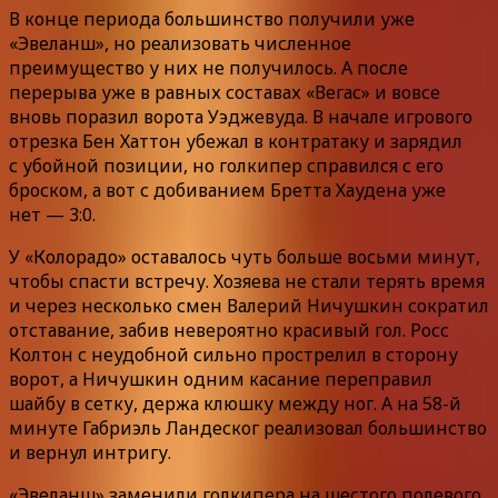
В конце периода большинство получили уже
«Эвеланш», но реализовать численное
преимущество у них не получилось. А после
перерыва уже в равных составах «Вегас» и вовсе
вновь поразил ворота Уэджевуда. В начале игрового
отрезка Бен Хаттон убежал в контратаку и зарядил
с убойной позиции, но голкипер справился с его
броском, а вот с добиванием Бретта Хаудена уже
нет — 3:0.
У «Колорадо» оставалось чуть больше восьми минут,
чтобы спасти встречу. Хозяева не стали терять время
и через несколько смен Валерий Ничушкин сократил
отставание, забив невероятно красивый гол. Росс
Колтон с неудобной сильно прострелил в сторону
ворот, а Ничушкин одним касание переправил
шайбу в сетку, держа клюшку между ног. А на 58-й
минуте Габриэль Ландеског реализовал большинство
и вернул интригу.
«Эвеланш» заменили голкипера на шестого полевого