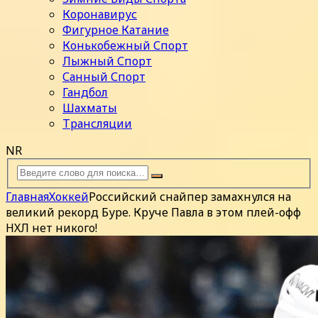
Коронавирус
Фигурное Катание
Конькобежный Спорт
Лыжный Спорт
Санный Спорт
Гандбол
Шахматы
Трансляции
NR
Главная
Хоккей
Российский снайпер замахнулся на
великий рекорд Буре. Круче Павла в этом плей-офф
НХЛ нет никого!