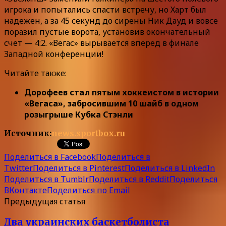
игрока и попытались спасти встречу, но Харт был
надежен, а за 45 секунд до сирены Ник Дауд и вовсе
поразил пустые ворота, установив окончательный
счет — 4:2. «Вегас» вырывается вперед в финале
Западной конференции!
Читайте также:
Дорофеев стал пятым хоккеистом в истории
«Вегаса», забросившим 10 шайб в одном
розыгрыше Кубка Стэнли
Источник:
news.sportbox.ru
Поделиться в Facebook
Поделиться в
Twitter
Поделиться в Pinterest
Поделиться в LinkedIn
Поделиться в Tumblr
Поделиться в Reddit
Поделиться
ВКонтакте
Поделиться по Email
Предыдущая статья
Два украинских баскетболиста