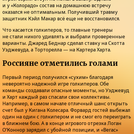
и у «Колорадо» состав на домашнюю встречу
оказался не оптимальным. Получивший травму
защитник Кэйл Макар всё еще не восстановился.
Что касается голкиперов, то главные тренеры
не стали никого удивлять и выбрали проверенные
варианты. Джаред Беднар сделал ставку на Скотта
Уэджевуда, а Торторелла — на Картера Харта.
Россияне отметились голами
Первый период получился «сухим» благодаря
невероятно надежной игре голкиперов. Обе
команды создавали опасные моменты, но Уэджевуд
и Харт каждый раз спасали свои коллективы.
Например, в самом начале отличный шанс открыть
счет был у Кигана Колесара. Форвард гостей выбежал
один на один с голкипером и не смог его переиграть
в ближнем бою. А в конце игрового отрезка Логан
О’Коннор зарядил с убойной позиции, и «Вегас»