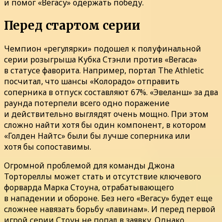
и помог «Вегасу» одержать победу.
Перед стартом серии
Чемпион «регулярки» подошел к полуфинальной
серии розыгрыша Кубка Стэнли против «Вегаса»
в статусе фаворита. Например, портал The Athletic
посчитал, что шансы «Колорадо» отправить
соперника в отпуск составляют 67%. «Эвеланш» за два
раунда потерпели всего одно поражение
и действительно выглядят очень мощно. При этом
сложно найти хотя бы один компонент, в котором
«Голден Найтс» были бы лучше соперника или
хотя бы сопоставимы.
Огромной проблемой для команды Джона
Тортореллы может стать и отсутствие ключевого
форварда Марка Стоуна, отрабатывающего
в нападении и обороне. Без него «Вегасу» будет еще
сложнее навязать борьбу «лавинам». И перед первой
игрой серии Стоун не попал в заявку. Однако