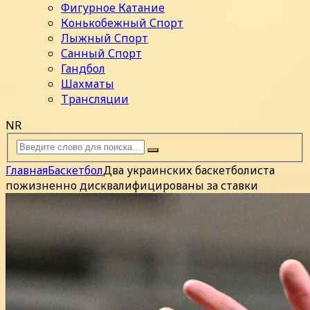
Фигурное Катание
Конькобежный Спорт
Лыжный Спорт
Санный Спорт
Гандбол
Шахматы
Трансляции
NR
Главная
Баскетбол
Два украинских баскетболиста
пожизненно дисквалифицированы за ставки