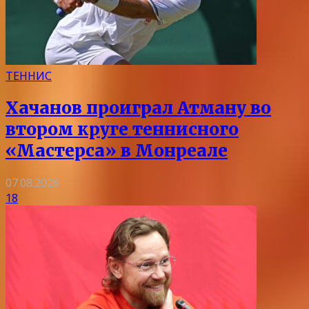
ТЕННИС
Хачанов проиграл Атману во
втором круге теннисного
«Мастерса» в Монреале
07.08.2026
18