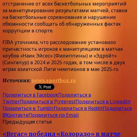
отстранение от всех баскетбольных мероприятий
за манипулирование результатами матчей, ставки
на баскетбольные соревнования и нарушение
обязанности сообщать об обнаруженных фактах
коррупции в спорте.
FIBA уточнила, что расследование установило
причастность игроков к манипуляциям в матчах
клубов «Наик Эйсес» (Филиппины) и «Эдройт»
(Сингапур) в 2024 и 2025 годах, в том числе в двух
играх азиатской Лиги чемпионов в мае 2025‑го.
Источник:
news.sportbox.ru
Поделиться в Facebook
Поделиться в
Twitter
Поделиться в Pinterest
Поделиться в LinkedIn
Поделиться в Tumblr
Поделиться в Reddit
Поделиться
ВКонтакте
Поделиться по Email
Предыдущая статья
«Вегас» победил «Колорадо» в матче