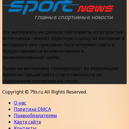
Все материалы на данном сайте взяты из открытых
источников - имеют обратную ссылку на материал в
интернете или присланы посетителями сайта и
предоставляются исключительно в
ознакомительных целях.
Права на материалы принадлежат их владельцам.
Администрация сайта ответственности за
содержание материала не несет.
Copyright © 79s.ru All Rights Reserved.
О нас
Политика DMCA
Правообладателям
Карта сайта
Контакты