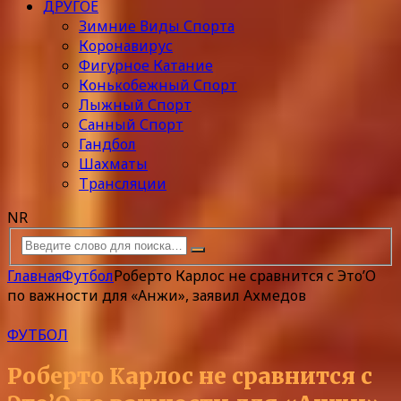
ДРУГОЕ
Зимние Виды Спорта
Коронавирус
Фигурное Катание
Конькобежный Спорт
Лыжный Спорт
Санный Спорт
Гандбол
Шахматы
Трансляции
NR
Главная
Футбол
Роберто Карлос не сравнится с Это’О
по важности для «Анжи», заявил Ахмедов
ФУТБОЛ
Роберто Карлос не сравнится с