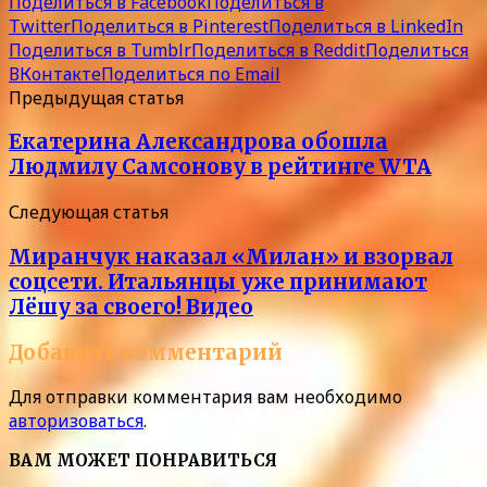
Поделиться в Facebook
Поделиться в
Twitter
Поделиться в Pinterest
Поделиться в LinkedIn
Поделиться в Tumblr
Поделиться в Reddit
Поделиться
ВКонтакте
Поделиться по Email
Предыдущая статья
Екатерина Александрова обошла
Людмилу Самсонову в рейтинге WTA
Следующая статья
Миранчук наказал «Милан» и взорвал
соцсети. Итальянцы уже принимают
Лёшу за своего! Видео
Добавить комментарий
Для отправки комментария вам необходимо
авторизоваться
.
ВАМ МОЖЕТ ПОНРАВИТЬСЯ