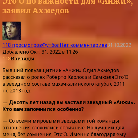
Это’О по важности для «Анжи»,
заявил Ахмедов
118 просмотров
Футбол
Нет комментариев
31.10.2022
Добавлено
Окт. 31, 2022 в 11:26
118
Взгляды
Бывший полузащитник «Анжи» Одил Ахмедов
рассказал о ролях Роберто Карлоса и Самюэля Это’О
в звездном составе махачкалинского клуба с 2011
по 2013 год.
— Десять лет назад вы застали звездный «Анжи».
Кто вам запомнился особенно?
— Со всеми мировыми звездами той команды
отношения сложились отличные. Но лучший для
меня, без сомнения, Это’О. Именно благодаря ему