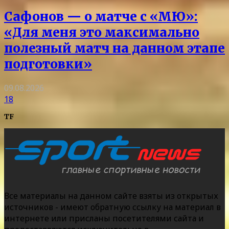
Сафонов — о матче с «МЮ»:
«Для меня это максимально
полезный матч на данном этапе
подготовки»
09.08.2026
18
TF
Все материалы на данном сайте взяты из открытых
источников - имеют обратную ссылку на материал в
интернете или присланы посетителями сайта и