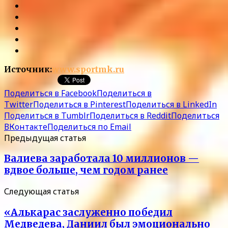
Источник:
www.sportmk.ru
Поделиться в Facebook
Поделиться в
Twitter
Поделиться в Pinterest
Поделиться в LinkedIn
Поделиться в Tumblr
Поделиться в Reddit
Поделиться
ВКонтакте
Поделиться по Email
Предыдущая статья
Валиева заработала 10 миллионов —
вдвое больше, чем годом ранее
Следующая статья
«Алькарас заслуженно победил
Медведева, Даниил был эмоционально