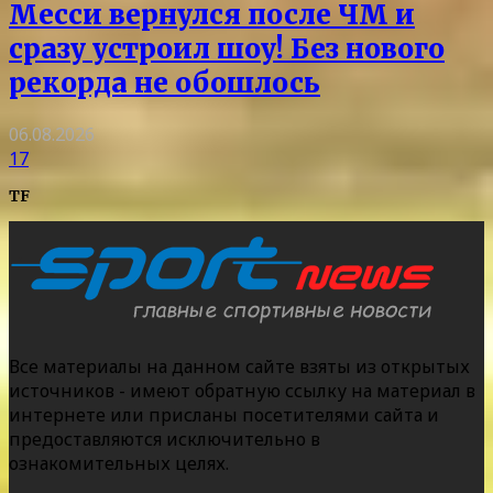
Месси вернулся после ЧМ и
сразу устроил шоу! Без нового
рекорда не обошлось
06.08.2026
17
TF
Все материалы на данном сайте взяты из открытых
источников - имеют обратную ссылку на материал в
интернете или присланы посетителями сайта и
предоставляются исключительно в
ознакомительных целях.