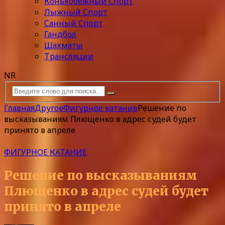
Конькобежный Спорт
Лыжный Спорт
Санный Спорт
Гандбол
Шахматы
Трансляции
NR
Главная
Другое
Фигурное катание
Решение по
высказываниям Плющенко в адрес судей будет
принято в апреле
ФИГУРНОЕ КАТАНИЕ
Решение по высказываниям
Плющенко в адрес судей будет
принято в апреле