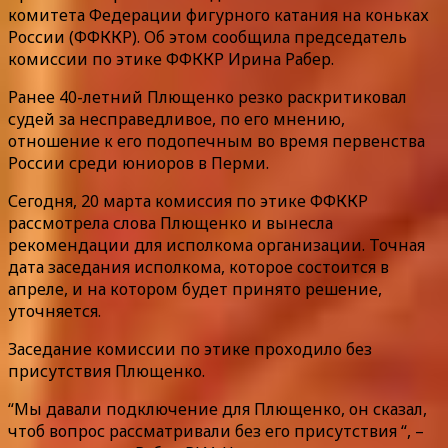
комитета Федерации фигурного катания на коньках
России (ФФККР). Об этом сообщила председатель
комиссии по этике ФФККР Ирина Рабер.
Ранее 40-летний Плющенко резко раскритиковал
судей за несправедливое, по его мнению,
отношение к его подопечным во время первенства
России среди юниоров в Перми.
Сегодня, 20 марта комиссия по этике ФФККР
рассмотрела слова Плющенко и вынесла
рекомендации для исполкома организации. Точная
дата заседания исполкома, которое состоится в
апреле, и на котором будет принято решение,
уточняется.
Заседание комиссии по этике проходило без
присутствия Плющенко.
“Мы давали подключение для Плющенко, он сказал,
чтоб вопрос рассматривали без его присутствия “, –