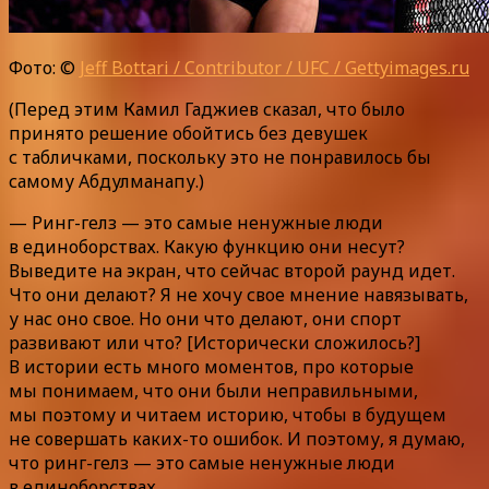
Фото: ©
Jeff Bottari / Contributor / UFC / Gettyimages.ru
(Перед этим Камил Гаджиев сказал, что было
принято решение обойтись без девушек
с табличками, поскольку это не понравилось бы
самому Абдулманапу.)
— Ринг-гелз — это самые ненужные люди
в единоборствах. Какую функцию они несут?
Выведите на экран, что сейчас второй раунд идет.
Что они делают? Я не хочу свое мнение навязывать,
у нас оно свое. Но они что делают, они спорт
развивают или что? [Исторически сложилось?]
В истории есть много моментов, про которые
мы понимаем, что они были неправильными,
мы поэтому и читаем историю, чтобы в будущем
не совершать каких-то ошибок. И поэтому, я думаю,
что ринг-гелз — это самые ненужные люди
в единоборствах.