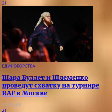
21
ЕДИНОБОРСТВА
Шара Буллет и Шлеменко
проведут схватку на турнире
RAF в Москве
07.08.2026
21