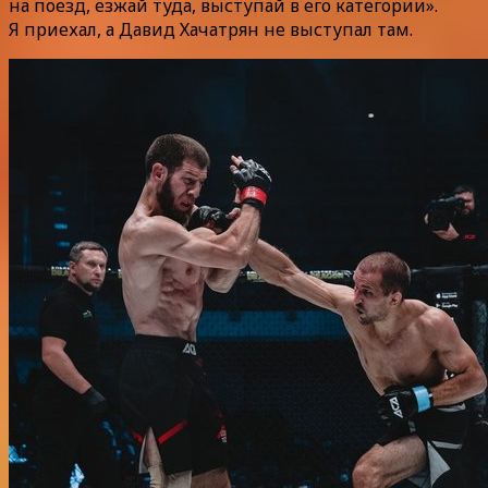
на поезд, езжай туда, выступай в его категории».
Я приехал, а Давид Хачатрян не выступал там.