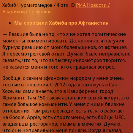
Хабиб Нурмагомедов / Фото: ©
РИА Новости /
Владимир Трефилов
Мы спросили Хабиба про Афганистан
— Реакция была на то, что я не хотел политические
моменты комментировать. Да, конечно, я получил
бурную реакцию от моих болельщиков, от афганцев.
Я пересмотрел свой ответ. Думаю, было неправильно
сказать, что то, что за тысячу километров творится,
не касается меня и того, кто спрашивал вопрос.
Вообще, с самим афганским народом у меня очень
тесные отношения. С 2012 года я нахожусь в Сан-
Хосе, вы сами знаете, это в Калифорнии, город
Фримонт. Там 150 тысяч афганских семей живут, это
самое большое комьюнити. У меня с ними близкие
отношения. Там разные люди: есть те, кто работает
на Google, Apple, есть спортсмены, есть бойцы UFC,
владельцы ресторанов, имамы в мечетях. Думаю,
что они неправильно меня поняли. Когда я сказал,