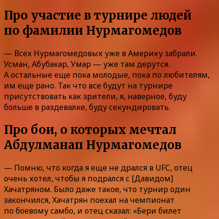
Про участие в турнире людей
по фамилии Нурмагомедов
— Всех Нурмагомедовых уже в Америку забрали.
Усман, Абубакар, Умар — уже там дерутся.
А остальные еще пока молодые, пока по любителям,
им еще рано. Так что все будут на турнире
присутствовать как зрители, я, наверное, буду
больше в раздевалке, буду секундировать.
Про бои, о которых мечтал
Абдулманап Нурмагомедов
— Помню, что когда я еще не дрался в UFC, отец
очень хотел, чтобы я подрался с [Давидом]
Хачатряном. Было даже такое, что турнир один
закончился, Хачатрян поехал на чемпионат
по боевому самбо, и отец сказал: «Бери билет