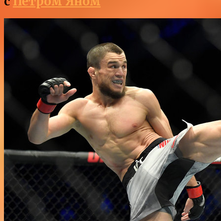
с
Петром Яном