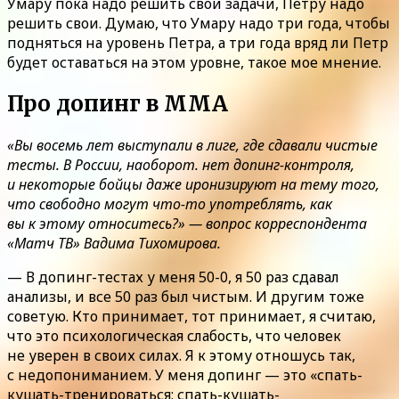
Умару пока надо решить свои задачи, Петру надо
решить свои. Думаю, что Умару надо три года, чтобы
подняться на уровень Петра, а три года вряд ли Петр
будет оставаться на этом уровне, такое мое мнение.
Про допинг в ММА
«Вы восемь лет выступали в лиге, где сдавали чистые
тесты. В России, наоборот. нет допинг-контроля,
и некоторые бойцы даже иронизируют на тему того,
что свободно могут что-то употреблять, как
вы к этому относитесь?» — вопрос корреспондента
«Матч ТВ» Вадима Тихомирова.
— В допинг-тестах у меня 50-0, я 50 раз сдавал
анализы, и все 50 раз был чистым. И другим тоже
советую. Кто принимает, тот принимает, я считаю,
что это психологическая слабость, что человек
не уверен в своих силах. Я к этому отношусь так,
с недопониманием. У меня допинг — это «спать-
кушать-тренироваться; спать-кушать-