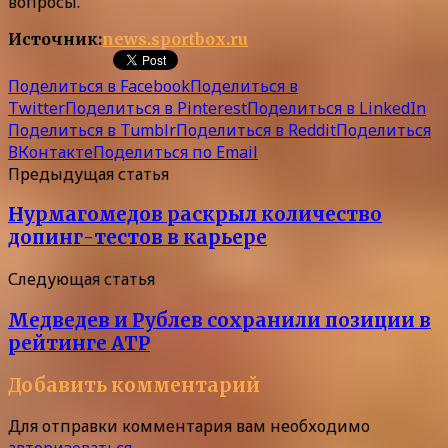
вопросы.
Источник:
news.sportbox.ru
Поделиться в Facebook
Поделиться в
Twitter
Поделиться в Pinterest
Поделиться в LinkedIn
Поделиться в Tumblr
Поделиться в Reddit
Поделиться
ВКонтакте
Поделиться по Email
Предыдущая статья
Нурмагомедов раскрыл количество
допинг-тестов в карьере
Следующая статья
Медведев и Рублев сохранили позиции в
рейтинге ATP
Добавить комментарий
Для отправки комментария вам необходимо