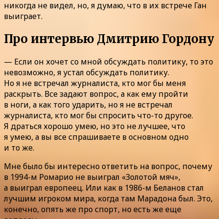
никогда не видел, но, я думаю, что в их встрече Ган
выиграет.
Про интервью Дмитрию Гордону
— Если он хочет со мной обсуждать политику, то это
невозможно, я устал обсуждать политику.
Но я не встречал журналиста, кто мог бы меня
раскрыть. Все задают вопрос, а как ему пройти
в ноги, а как того ударить, но я не встречал
журналиста, кто мог бы спросить что-то другое.
Я драться хорошо умею, но это не лучшее, что
я умею, а вы все спрашиваете в основном одно
и то же.
Мне было бы интересно ответить на вопрос, почему
в 1994-м Ромарио не выиграл «Золотой мяч»,
а выиграл европеец. Или как в 1986-м Беланов стал
лучшим игроком мира, когда там Марадона был. Это,
конечно, опять же про спорт, но есть же еще