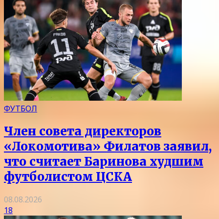
ФУТБОЛ
Член совета директоров
«Локомотива» Филатов заявил,
что считает Баринова худшим
футболистом ЦСКА
08.08.2026
18