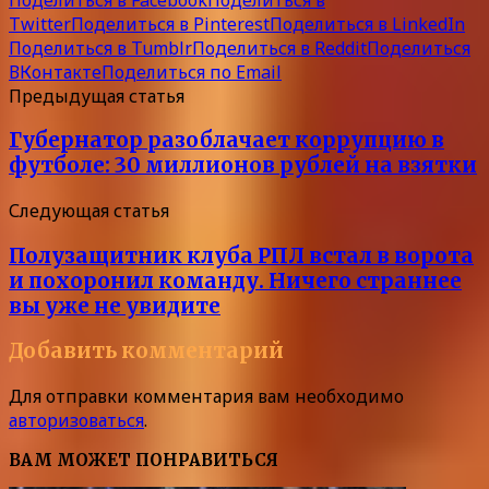
Twitter
Поделиться в Pinterest
Поделиться в LinkedIn
Поделиться в Tumblr
Поделиться в Reddit
Поделиться
ВКонтакте
Поделиться по Email
Предыдущая статья
Губернатор разоблачает коррупцию в
футболе: 30 миллионов рублей на взятки
Следующая статья
Полузащитник клуба РПЛ встал в ворота
и похоронил команду. Ничего страннее
вы уже не увидите
Добавить комментарий
Для отправки комментария вам необходимо
авторизоваться
.
ВАМ МОЖЕТ ПОНРАВИТЬСЯ