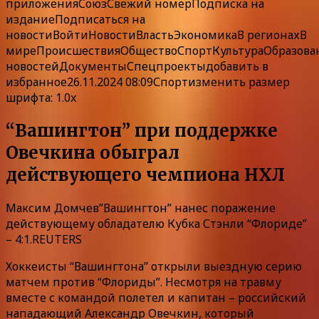
приложения
Союз
Свежий номер
Подписка
на
издание
Подписаться на
новости
Войти
Новости
Власть
Экономика
В регионах
В
мире
Происшествия
Общество
Спорт
Культура
Образова
новостей
ДокументыСпецпроекты
добавить в
избранное
26.11.2024 08:09Спорт
изменить размер
шрифта: 1.0x
“Вашингтон” при поддержке
Овечкина обыграл
действующего чемпиона НХЛ
Максим Домчев”Вашингтон” нанес поражение
действующему обладателю Кубка Стэнли “Флориде”
– 4:1.REUTERS
Хоккеисты “Вашингтона” открыли выездную серию
матчем против “Флориды”. Несмотря на травму
вместе с командой полетел и капитан – российский
нападающий Александр Овечкин, который