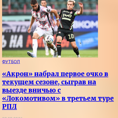
ФУТБОЛ
«Акрон» набрал первое очко в
текущем сезоне, сыграв на
выезде вничью с
«Локомотивом» в третьем туре
РПЛ