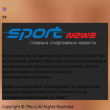
08.08.2026
19
TF
Все материалы на данном сайте взяты из открытых
источников - имеют обратную ссылку на материал в
интернете или присланы посетителями сайта и
предоставляются исключительно в
ознакомительных целях.
Права на материалы принадлежат их владельцам.
Администрация сайта ответственности за
содержание материала не несет.
Copyright © 79s.ru All Rights Reserved.