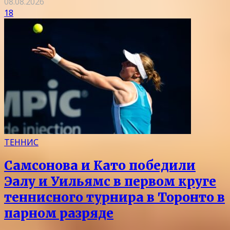
08.08.2026
18
ТЕННИС
Самсонова и Като победили
Эалу и Уильямс в первом круге
теннисного турнира в Торонто в
парном разряде