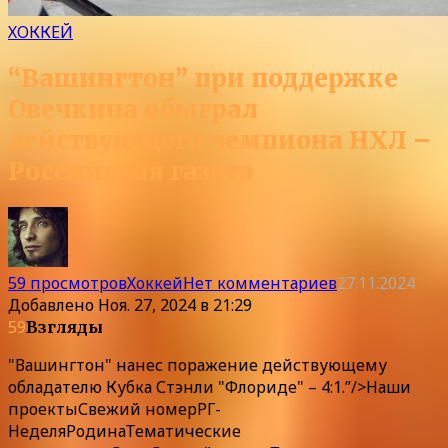
ХОККЕЙ
“Вашингтон” при поддержке
Овечкина обыграл
действующего чемпиона НХЛ –
Российская газета
59 просмотров
Хоккей
Нет комментариев
27.11.2024
Добавлено
Ноя. 27, 2024 в 21:29
59
Взгляды
"Вашингтон" нанес поражение действующему
обладателю Кубка Стэнли "Флориде" – 4:1.”/>
Наши
проекты
Свежий номер
РГ-
Неделя
Родина
Тематические