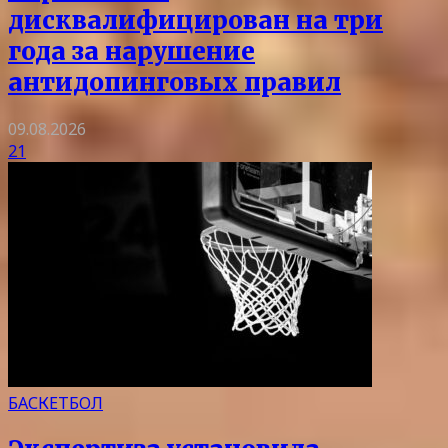
дисквалифицирован на три
года за нарушение
антидопинговых правил
09.08.2026
21
БАСКЕТБОЛ