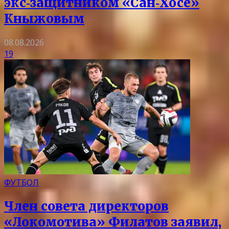
экс‑защитником «Сан‑Хосе»
Кныжовым
08.08.2026
19
ФУТБОЛ
Член совета директоров
«Локомотива» Филатов заявил,