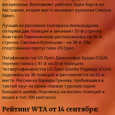
воскресенье. Возглавляет рейтинг Эшли Барти из
Австралии, второе место занимает румынка Симона
Халеп.
Лучшая из россиянок Екатерина Александрова
потеряла две позиции и занимает 31-ю строчку.
Анастасия Павлюченкова расположилась на 36-й
строчке, Светлана Кузнецова – на 38-й. Обе
спортсменки пропустили US Open.
Полуфиналистка US Open Дженнифер Брэди (США)
переместилась с 41-й на 25-ю позицию.
Четвертьфиналистка US Open Шелби Роджерс (США)
поднялась на 38 позиций и располагается на 55-м
месте. Россиянка Варвара Грачева, пробившаяся в
третий круг на своем первом турнире серии
Большого шлема, поднялась на восемь позиций и
вошла в топ-100 рейтинга.
Рейтинг WTA от 14 сентября: