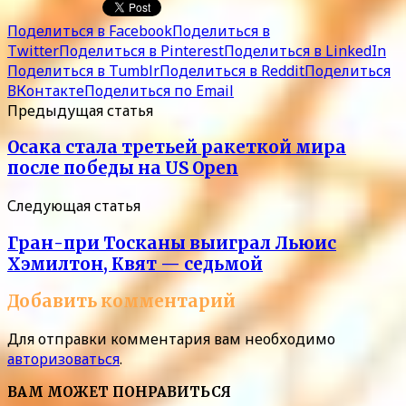
Поделиться в Facebook
Поделиться в
Twitter
Поделиться в Pinterest
Поделиться в LinkedIn
Поделиться в Tumblr
Поделиться в Reddit
Поделиться
ВКонтакте
Поделиться по Email
Предыдущая статья
Осака стала третьей ракеткой мира
после победы на US Open
Следующая статья
Гран-при Тосканы выиграл Льюис
Хэмилтон, Квят — седьмой
Добавить комментарий
Для отправки комментария вам необходимо
авторизоваться
.
ВАМ МОЖЕТ ПОНРАВИТЬСЯ