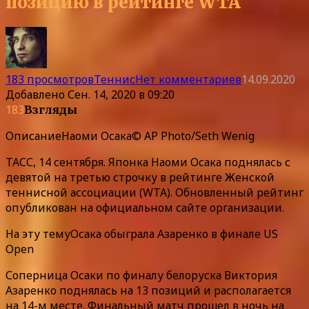
позицию в рейтинге WTA
183 просмотров
Теннис
Нет комментариев
14.09.2020
Добавлено
Сен. 14, 2020 в 09:20
183
Взгляды
Описание
Наоми Осака© AP Photo/Seth Wenig
ТАСС, 14 сентября. Японка Наоми Осака поднялась с
девятой на третью строчку в рейтинге Женской
теннисной ассоциации (WTA). Обновленный рейтинг
опубликован на официальном сайте организации.
На эту темуОсака обыграла Азаренко в финале US
Open
Соперница Осаки по финалу белоруска Виктория
Азаренко поднялась на 13 позиций и располагается
на 14-м месте. Финальный матч прошел в ночь на