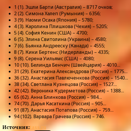
1 (1). Эшли Барти (Австралия) – 8717 очков;
2 (2). Симона Халеп (Румыния) – 6356;
3 (9). Наоми Осака (Япония) – 5780;
4 (3). Каролина Плишкова (Чехия) – 5205;
5 (4). София Кенин (США) – 4700;
6 (5). Элина Свитолина (Украина) – 4580;
7 (6). Бьянка Андрееску (Канада) – 4555;
8 (7). Кики Бертенс (Нидерланды) – 4335;
9 (8). Серена Уильямс (США) – 4080;
10 (10). Белинда Бенчич (Швейцария) – 4010…
31 (29). Екатерина Александрова (Россия) – 1775…
36 (32). Анастасия Павлюченкова (Россия) – 1540…
38 (34). Светлана Кузнецова (Россия) – 1527…
42 (42). Вероника Кудерметова (Россия) – 1388…
65 (62). Анна Блинкова (Россия) – 984…
74 (70). Дарья Касаткина (Россия) – 905…
91 (87). Анастасия Потапова (Россия) – 759…
94 (102). Варвара Грачева (Россия) – 746.
Источник:
tass.ru