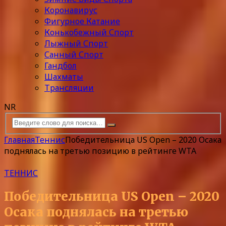
Коронавирус
Фигурное Катание
Конькобежный Спорт
Лыжный Спорт
Санный Спорт
Гандбол
Шахматы
Трансляции
NR
Главная
Теннис
Победительница US Open – 2020 Осака
поднялась на третью позицию в рейтинге WTA
ТЕННИС
Победительница US Open – 2020
Осака поднялась на третью