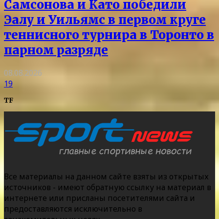
Самсонова и Като победили
Эалу и Уильямс в первом круге
теннисного турнира в Торонто в
парном разряде
08.08.2026
19
TF
Все материалы на данном сайте взяты из открытых
источников - имеют обратную ссылку на материал в
интернете или присланы посетителями сайта и
предоставляются исключительно в