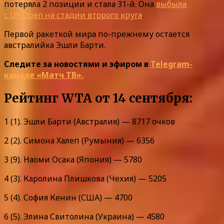
потеряла 2 позиции и стала 31-й. Она
выбыла
с US Open на стадии второго круга
.
Первой ракеткой мира по-прежнему остается
австралийка Эшли Барти.
Следите за новостями и эфиром в
Telegram-
канале «Матч ТВ».
Рейтинг WTA от 14 сентября:
1 (1). Эшли Барти (Австралия) — 8717 очков
2 (2). Симона Халеп (Румыния) — 6356
3 (9). Наоми Осака (Япония) — 5780
4 (3). Каролина Плишкова (Чехия) — 5205
5 (4). София Кенин (США) — 4700
6 (5). Элина Свитолина (Украина) — 4580