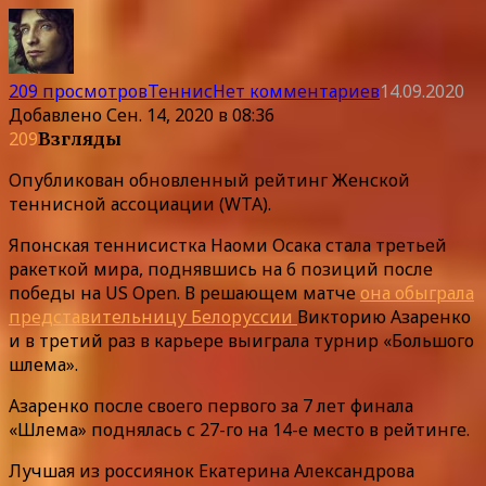
209 просмотров
Теннис
Нет комментариев
14.09.2020
Добавлено
Сен. 14, 2020 в 08:36
209
Взгляды
Опубликован обновленный рейтинг Женской
теннисной ассоциации (WTA).
Японская теннисистка Наоми Осака стала третьей
ракеткой мира, поднявшись на 6 позиций после
победы на US Open. В решающем матче
она обыграла
представительницу Белоруссии
Викторию Азаренко
и в третий раз в карьере выиграла турнир «Большого
шлема».
Азаренко после своего первого за 7 лет финала
«Шлема» поднялась с 27-го на 14-е место в рейтинге.
Лучшая из россиянок Екатерина Александрова