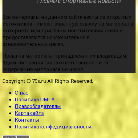
Все материалы на данном сайте взяты из открытых
источников - имеют обратную ссылку на материал в
интернете или присланы посетителями сайта и
предоставляются исключительно в
ознакомительных целях.
Права на материалы принадлежат их владельцам.
Администрация сайта ответственности за
содержание материала не несет.
Copyright © 79s.ru All Rights Reserved.
О нас
Политика DMCA
Правообладателям
Карта сайта
Контакты
Политика конфедициальности