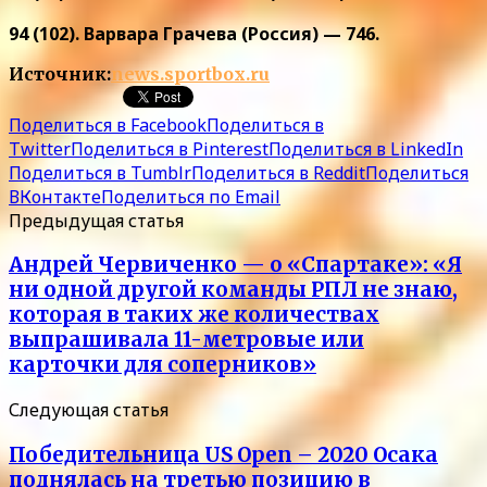
94 (102). Варвара Грачева (Россия) — 746.
Источник:
news.sportbox.ru
Поделиться в Facebook
Поделиться в
Twitter
Поделиться в Pinterest
Поделиться в LinkedIn
Поделиться в Tumblr
Поделиться в Reddit
Поделиться
ВКонтакте
Поделиться по Email
Предыдущая статья
Андрей Червиченко — о «Спартаке»: «Я
ни одной другой команды РПЛ не знаю,
которая в таких же количествах
выпрашивала 11-метровые или
карточки для соперников»
Следующая статья
Победительница US Open – 2020 Осака
поднялась на третью позицию в