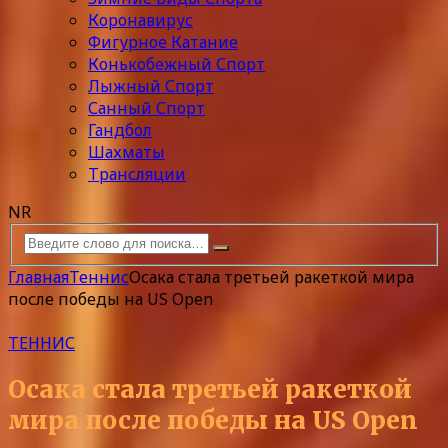
Коронавирус
Фигурное Катание
Конькобежный Спорт
Лыжный Спорт
Санный Спорт
Гандбол
Шахматы
Трансляции
NR
Главная
Теннис
Осака стала третьей ракеткой мира
после победы на US Open
ТЕННИС
Осака стала третьей ракеткой
мира после победы на US Open