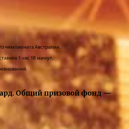
го чемпионата Австралии.
тавила 1 час 18 минут.
ревнований.
.
Хард. Общий призовой фонд —