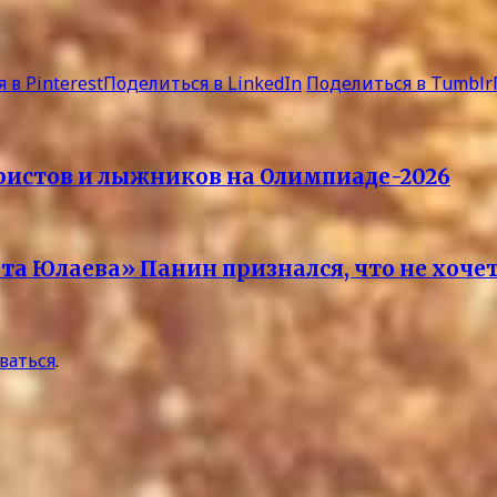
 в Pinterest
Поделиться в LinkedIn
Поделиться в Tumblr
ристов и лыжников на Олимпиаде-2026
ата Юлаева» Панин признался, что не хоче
ваться
.