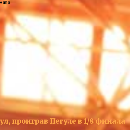
нала
л, проиграв Пегуле в 1/8 финала