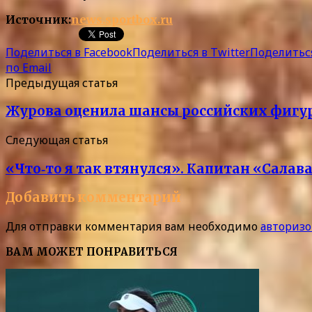
Источник:
news.sportbox.ru
Поделиться в Facebook
Поделиться в Twitter
Поделиться
по Email
Предыдущая статья
Журова оценила шансы российских фигу
Следующая статья
«Что‑то я так втянулся». Капитан «Салав
Добавить комментарий
Для отправки комментария вам необходимо
авторизо
ВАМ МОЖЕТ ПОНРАВИТЬСЯ