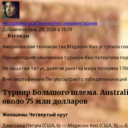
44 просмотров
Теннис
Нет комментариев
29.01.2026
Добавлено
Янв. 29, 2026 в 15:19
44
Взгляды
Американская теннисистка Мэдисон Киз уступила соо
Прошлогодняя чемпионка турнира Киз потерпела пораж
Не защитив титул, девятая ракетка мира потеряла 176
В четвертьфинале Пегула сыграет с победительницей
Турнир Большого шлема. Austral
около 75 млн долларов
Женщины. Четвертый круг
Джессика Пегула (США, 6) — Мэдисон Киз (США, 9) — 6:3