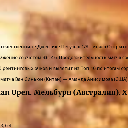
течественнице Джессике Пегуле в 1/8 финала Открыто
ение со счетом 3:6, 4:6. Продолжительность матча сос
0 рейтинговых очков и вылетит из Топ‑10 по итогам со
 матча Ван Синьюй (Китай) — Аманда Анисимова (США)
ian Open. Мельбурн (Австралия). 
, 6:4