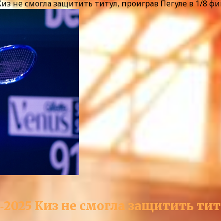
из не смогла защитить титул, проиграв Пегуле в 1/8 фи
2025 Киз не смогла защитить титу