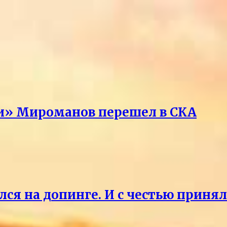
ри» Мироманов перешел в СКА
лся на допинге. И с честью приня