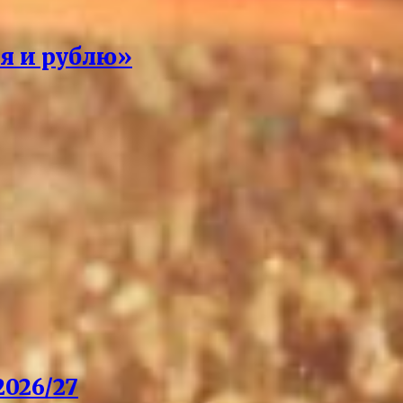
 я и рублю»
026/27