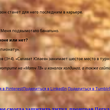
зон станет для него последним в карьере.
 Меня подвымотало банально.
оне или нет?
мпионату».
ков (3+4). «Салават Юлаев» занимает шестое место в т
ите на «Матч ТВ» и каналах холдинга, а также сайтах ma
 в Pinterest
Поделиться в LinkedIn
Поделиться в Tumblr
не смогла защитить титул, проиграв Пегуле