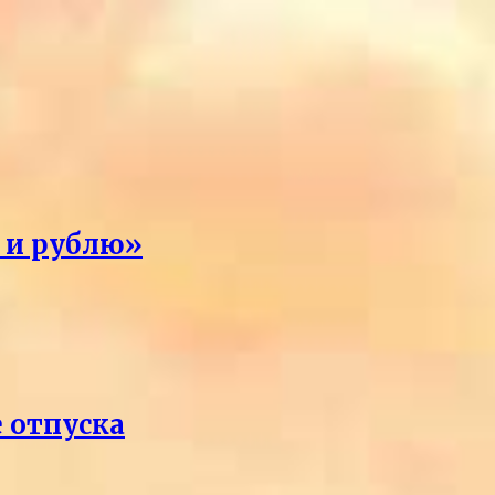
я и рублю»
е отпуска