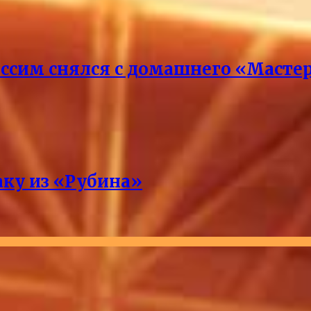
ссим снялся с домашнего «Масте
аку из «Рубина»