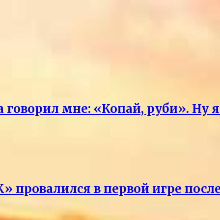
говорил мне: «Копай, руби». Ну 
» провалился в первой игре посл