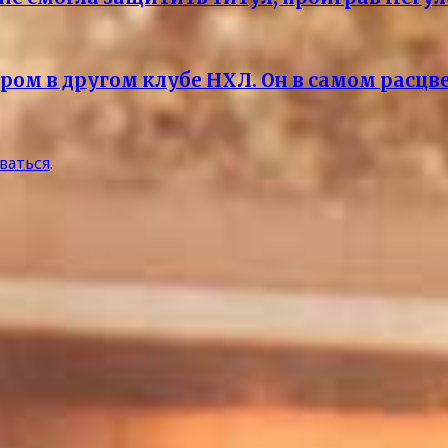
ом в другом клубе НХЛ. Он в самом расцв
ваться
.