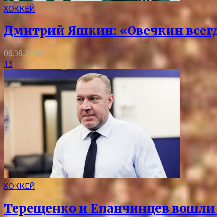
ХОККЕЙ
Дмитрий Яшкин: «Овечкин всегда
06.08.2026
13
ХОККЕЙ
Терещенко и Епанчинцев вошли в