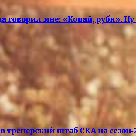
 говорил мне: «Копай, руби». Ну
 тренерский штаб СКА на сезон‑2