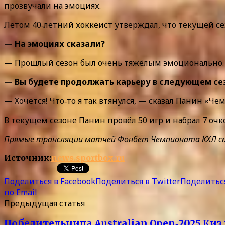
прозвучали на эмоциях.
Летом 40‑летний хоккеист утверждал, что текущей се
— На эмоциях сказали?
— Прошлый сезон был очень тяжёлым эмоционально.
— Вы будете продолжать карьеру в следующем сез
— Хочется! Что‑то я так втянулся, — сказал Панин «Че
В текущем сезоне Панин провёл 50 игр и набрал 7 оч
Прямые трансляции матчей Фонбет Чемпионата КХЛ смотр
Источник:
news.sportbox.ru
Поделиться в Facebook
Поделиться в Twitter
Поделиться
по Email
Предыдущая статья
Победительница Australian Open‑2025 Киз 