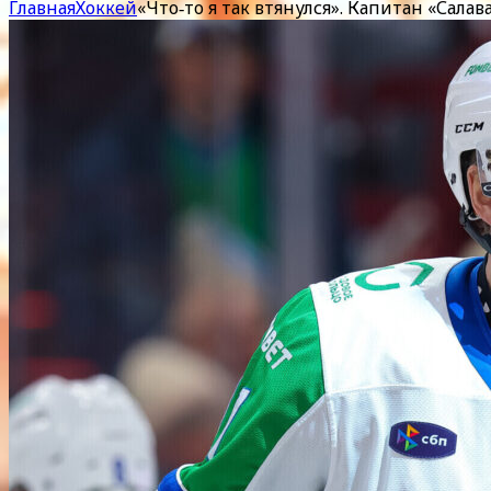
Главная
Хоккей
«Что‑то я так втянулся». Капитан «Сала