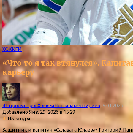
ХОККЕЙ
«Что‑то я так втянулся». Капит
карьеру
41 просмотров
Хоккей
Нет комментариев
29.01.2026
Добавлено
Янв. 29, 2026 в 15:29
41
Взгляды
Защитник и капитан «Салавата Юлаева» Григорий Панин