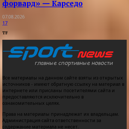
форвард» — Карседо
07.08.2026
17
TF
Все материалы на данном сайте взяты из открытых
источников - имеют обратную ссылку на материал в
интернете или присланы посетителями сайта и
предоставляются исключительно в
ознакомительных целях.
Права на материалы принадлежат их владельцам.
Администрация сайта ответственности за
содержание материала не несет.