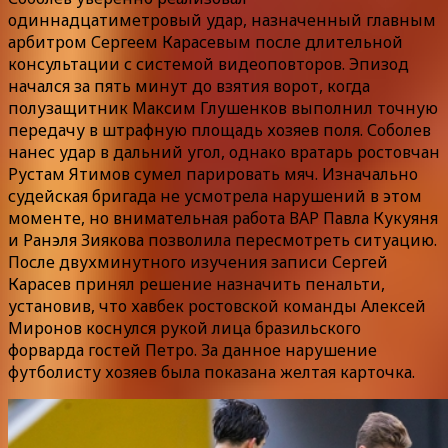
одиннадцатиметровый удар, назначенный главным
арбитром Сергеем Карасевым после длительной
консультации с системой видеоповторов. Эпизод
начался за пять минут до взятия ворот, когда
полузащитник Максим Глушенков выполнил точную
передачу в штрафную площадь хозяев поля. Соболев
нанес удар в дальний угол, однако вратарь ростовчан
Рустам Ятимов сумел парировать мяч. Изначально
судейская бригада не усмотрела нарушений в этом
моменте, но внимательная работа ВАР Павла Кукуяня
и Ранэля Зиякова позволила пересмотреть ситуацию.
После двухминутного изучения записи Сергей
Карасев принял решение назначить пенальти,
установив, что хавбек ростовской команды Алексей
Миронов коснулся рукой лица бразильского
форварда гостей Петро. За данное нарушение
футболисту хозяев была показана желтая карточка.