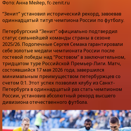
Фото: Анна Мейер, fc-zenit.ru
“Зенит” установил исторический рекорд, завоевав
одиннадцатый титул чемпиона России по футболу.
Петербургский “Зенит” официально подтвердил
статус сильнейшей команды страны в сезоне
2025/26. Подопечные Сергея Семака гарантировали
себе золотые медали чемпионата России после
гостевой победы над “Ростовом” в заключительном,
тридцатом туре Российской Премьер-Лиги. Матч,
состоявшийся 17 мая 2026 года, завершился
минимальным преимуществом петербуржцев со
счетом 0:1. Этот успех позволил клубу из Санкт-
Петербурга в одиннадцатый раз стать чемпионом
России, установив абсолютный рекорд высшего
дивизиона отечественного футбола.