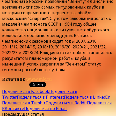
чемпионате России позволили “Зениту” единолично
возглавить список самых титулованных клубов в
истории современного первенства, обойдя
московский “Спартак”. С учетом завоевания золотых
медалей чемпионата СССР в 1984 году общее
количество национальных титулов петербургского
коллектива достигло двенадцати. В список
чемпионских сезонов входят годы 2007, 2010,
2011/12, 2014/15, 2018/19, 2019/20, 2020/21, 2021/22,
2022/23 и 2023/24. Каждая из этих побед становилась
результатом планомерной работы клуба, а
нынешний успех закрепил за “Зенитом” статус
гегемона российского футбола.
Источник:
www.mk.ru
Поделиться в Facebook
Поделиться в
Twitter
Поделиться в Pinterest
Поделиться в LinkedIn
Поделиться в Tumblr
Поделиться в Reddit
Поделиться
ВКонтакте
Поделиться по Email
Предыдущая статья