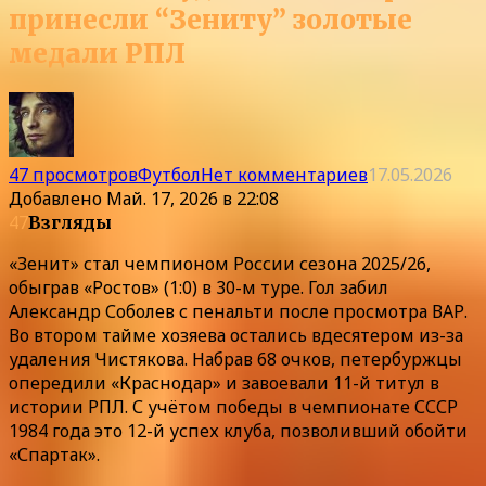
принесли “Зениту” золотые
медали РПЛ
47 просмотров
Футбол
Нет комментариев
17.05.2026
Добавлено
Май. 17, 2026 в 22:08
47
Взгляды
«Зенит» стал чемпионом России сезона 2025/26,
обыграв «Ростов» (1:0) в 30-м туре. Гол забил
Александр Соболев с пенальти после просмотра ВАР.
Во втором тайме хозяева остались вдесятером из-за
удаления Чистякова. Набрав 68 очков, петербуржцы
опередили «Краснодар» и завоевали 11-й титул в
истории РПЛ. С учётом победы в чемпионате СССР
1984 года это 12-й успех клуба, позволивший обойти
«Спартак».