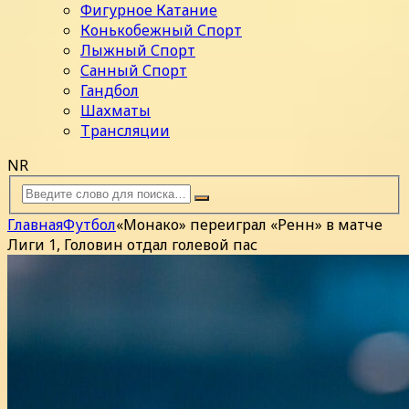
Фигурное Катание
Конькобежный Спорт
Лыжный Спорт
Санный Спорт
Гандбол
Шахматы
Трансляции
NR
Главная
Футбол
«Монако» переиграл «Ренн» в матче
Лиги 1, Головин отдал голевой пас