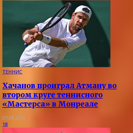
ТЕННИС
Хачанов проиграл Атману во
втором круге теннисного
«Мастерса» в Монреале
07.08.2026
18