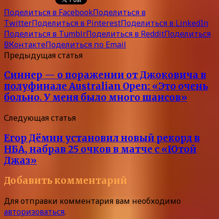
Поделиться в Facebook
Поделиться в
Twitter
Поделиться в Pinterest
Поделиться в LinkedIn
Поделиться в Tumblr
Поделиться в Reddit
Поделиться
ВКонтакте
Поделиться по Email
Предыдущая статья
Синнер — о поражении от Джоковича в
полуфинале Australian Open: «Это очень
больно. У меня было много шансов»
Следующая статья
Егор Дёмин установил новый рекорд в
НБА, набрав 25 очков в матче с «Ютой
Джаз»
Добавить комментарий
Для отправки комментария вам необходимо
авторизоваться
.