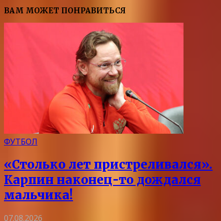
ВАМ МОЖЕТ ПОНРАВИТЬСЯ
ФУТБОЛ
«Столько лет пристреливался».
Карпин наконец-то дождался
мальчика!
07.08.2026