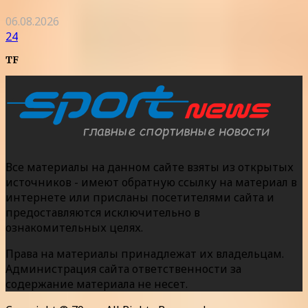
06.08.2026
24
TF
Все материалы на данном сайте взяты из открытых
источников - имеют обратную ссылку на материал в
интернете или присланы посетителями сайта и
предоставляются исключительно в
ознакомительных целях.
Права на материалы принадлежат их владельцам.
Администрация сайта ответственности за
содержание материала не несет.