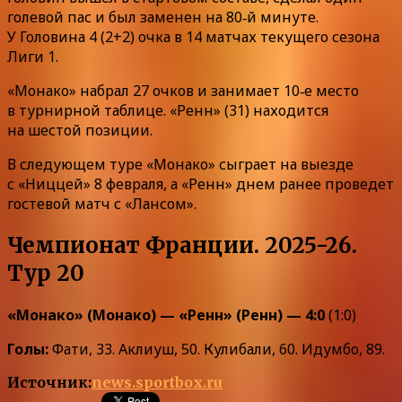
голевой пас и был заменен на 80‑й минуте.
У Головина 4 (2+2) очка в 14 матчах текущего сезона
Лиги 1.
«Монако» набрал 27 очков и занимает 10‑е место
в турнирной таблице. «Ренн» (31) находится
на шестой позиции.
В следующем туре «Монако» сыграет на выезде
с «Ниццей» 8 февраля, а «Ренн» днем ранее проведет
гостевой матч с «Лансом».
Чемпионат Франции. 2025-26.
Тур 20
«Монако» (Монако) — «Ренн» (Ренн) — 4:0
(1:0)
Голы:
Фати, 33. Аклиуш, 50. Кулибали, 60. Идумбо, 89.
Источник:
news.sportbox.ru