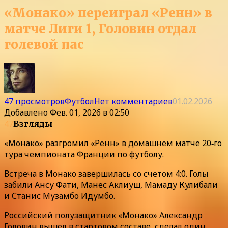
«Монако» переиграл «Ренн» в
матче Лиги 1, Головин отдал
голевой пас
47 просмотров
Футбол
Нет комментариев
01.02.2026
Добавлено
Фев. 01, 2026 в 02:50
47
Взгляды
«Монако» разгромил «Ренн» в домашнем матче 20‑го
тура чемпионата Франции по футболу.
Встреча в Монако завершилась со счетом 4:0. Голы
забили Ансу Фати, Манес Аклиуш, Мамаду Кулибали
и Станис Музамбо Идумбо.
Российский полузащитник «Монако» Александр
Головин вышел в стартовом составе, сделал один