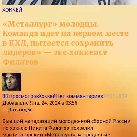
ХОККЕЙ
«Металлург» молодцы.
Команда идет на первом месте
в КХЛ, пытается сохранить
лидеров» — экс‑хоккеист
Филатов
88 просмотров
Хоккей
Нет комментариев
24.01.2024
Добавлено
Янв. 24, 2024 в 03:56
88
Взгляды
Бывший нападающий молодежной сборной России
по хоккею Никита Филатов похвалил
магнитогорский «Металлург» за продление