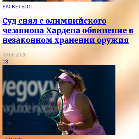
БАСКЕТБОЛ
Суд снял с олимпийского
чемпиона Хардена обвинение в
незаконном хранении оружия
08.08.2026
18