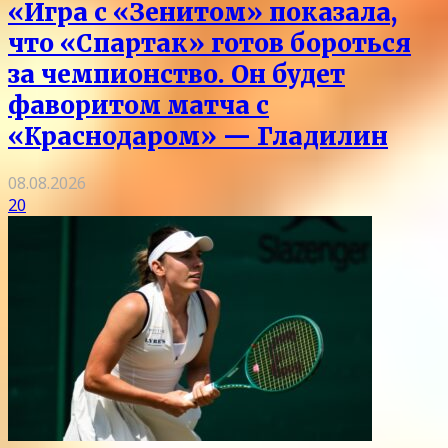
«Игра с «Зенитом» показала,
что «Спартак» готов бороться
за чемпионство. Он будет
фаворитом матча с
«Краснодаром» — Гладилин
08.08.2026
20