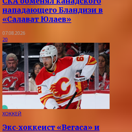
СКА обменял канадского
нападающего Бландизи в
«Салават Юлаев»
07.08.2026
20
ХОККЕЙ
Экс‑хоккеист «Вегаса» и