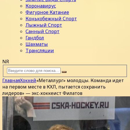
Коронавирус
Фигурное Катание
Конькобежный Спорт
Лыжный Спорт
Санный Спорт
Гандбол
Шахматы
Трансляции
NR
Главная
Хоккей
«Металлург» молодцы. Команда идет
на первом месте в КХЛ, пытается сохранить
лидеров» — экс‑хоккеист Филатов