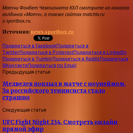
Матчи Фонбет Чемпионата КХЛ смотрите на каналах
холдинга «Матч», а также сайтах matchtv.ru
и sportbox.ru.
Источник:
news.sportbox.ru
Поделиться в Facebook
Поделиться в
Twitter
Поделиться в Pinterest
Поделиться в LinkedIn
Поделиться в Tumblr
Поделиться в Reddit
Поделиться
ВКонтакте
Поделиться по Email
Предыдущая статья
Медведев поплыл в матче с ноунеймом.
За российского теннисиста стало
страшно
Следующая статья
UFC Fight Night 234. Смотреть онлайн
прямой эфир