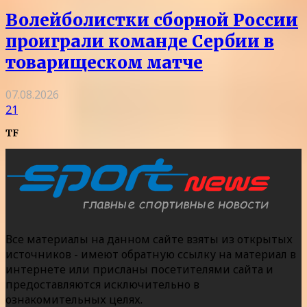
Волейболистки сборной России
проиграли команде Сербии в
товарищеском матче
07.08.2026
21
TF
Все материалы на данном сайте взяты из открытых
источников - имеют обратную ссылку на материал в
интернете или присланы посетителями сайта и
предоставляются исключительно в
ознакомительных целях.