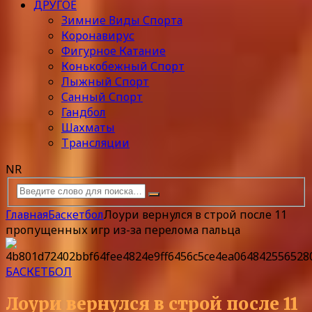
ДРУГОЕ
Зимние Виды Спорта
Коронавирус
Фигурное Катание
Конькобежный Спорт
Лыжный Спорт
Санный Спорт
Гандбол
Шахматы
Трансляции
NR
Главная
Баскетбол
Лоури вернулся в строй после 11
пропущенных игр из-за перелома пальца
БАСКЕТБОЛ
Лоури вернулся в строй после 11