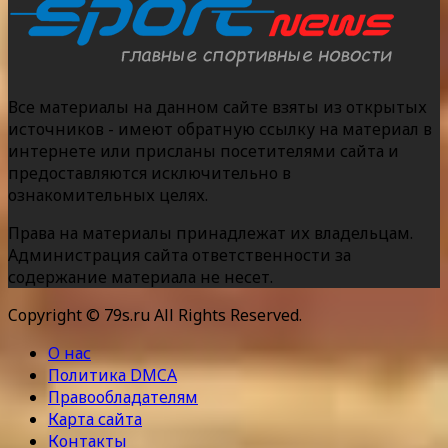
Все материалы на данном сайте взяты из открытых
источников - имеют обратную ссылку на материал в
интернете или присланы посетителями сайта и
предоставляются исключительно в
ознакомительных целях.
Права на материалы принадлежат их владельцам.
Администрация сайта ответственности за
содержание материала не несет.
Copyright © 79s.ru All Rights Reserved.
О нас
Политика DMCA
Правообладателям
Карта сайта
Контакты