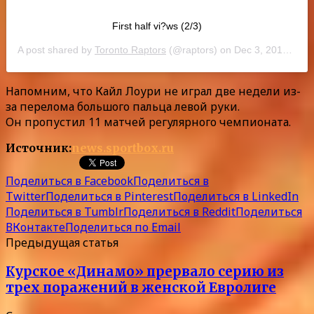
First half vi?ws (2/3)
A post shared by
Toronto Raptors
(@raptors) on
Dec 3, 2019 at 5:59pm PST
Напомним, что Кайл Лоури не играл две недели из-
за перелома большого пальца левой руки.
Он пропустил 11 матчей регулярного чемпионата.
Источник:
news.sportbox.ru
Поделиться в Facebook
Поделиться в
Twitter
Поделиться в Pinterest
Поделиться в LinkedIn
Поделиться в Tumblr
Поделиться в Reddit
Поделиться
ВКонтакте
Поделиться по Email
Предыдущая статья
Курское «Динамо» прервало серию из
трех поражений в женской Евролиге