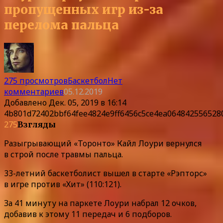
пропущенных игр из-за
перелома пальца
275 просмотров
Баскетбол
Нет
комментариев
05.12.2019
Добавлено
Дек. 05, 2019 в 16:14
4b801d72402bbf64fee4824e9ff6456c5ce4ea064842556528
275
Взгляды
Разыгрывающий «Торонто» Кайл Лоури вернулся
в строй после травмы пальца.
33-летний баскетболист вышел в старте «Рэпторс»
в игре против «Хит» (110:121).
За 41 минуту на паркете Лоури набрал 12 очков,
добавив к этому 11 передач и 6 подборов.