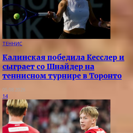
ТЕННИС
Калинская победила Кесслер и
сыграет со Шнайдер на
теннисном турнире в Торонто
05.08.2026
14