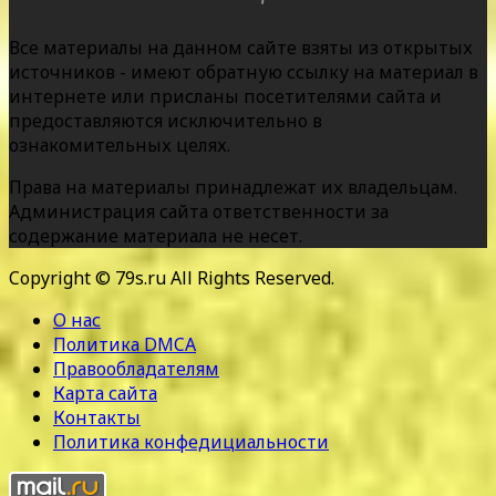
Все материалы на данном сайте взяты из открытых
источников - имеют обратную ссылку на материал в
интернете или присланы посетителями сайта и
предоставляются исключительно в
ознакомительных целях.
Права на материалы принадлежат их владельцам.
Администрация сайта ответственности за
содержание материала не несет.
Copyright © 79s.ru All Rights Reserved.
О нас
Политика DMCA
Правообладателям
Карта сайта
Контакты
Политика конфедициальности