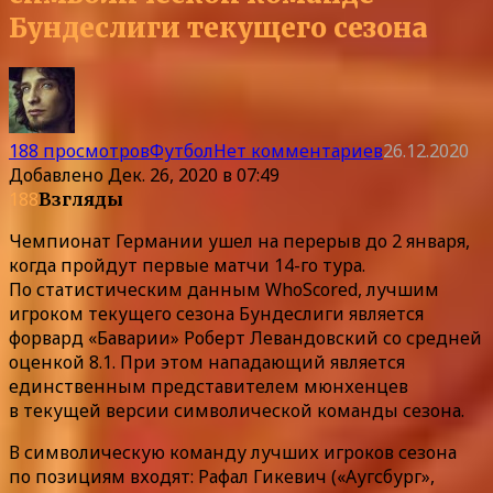
Бундеслиги текущего сезона
188 просмотров
Футбол
Нет комментариев
26.12.2020
Добавлено
Дек. 26, 2020 в 07:49
188
Взгляды
Чемпионат Германии ушел на перерыв до 2 января,
когда пройдут первые матчи 14-го тура.
По статистическим данным WhoScored, лучшим
игроком текущего сезона Бундеслиги является
форвард «Баварии» Роберт Левандовский со средней
оценкой 8.1. При этом нападающий является
единственным представителем мюнхенцев
в текущей версии символической команды сезона.
В символическую команду лучших игроков сезона
по позициям входят: Рафал Гикевич («Аугсбург»,