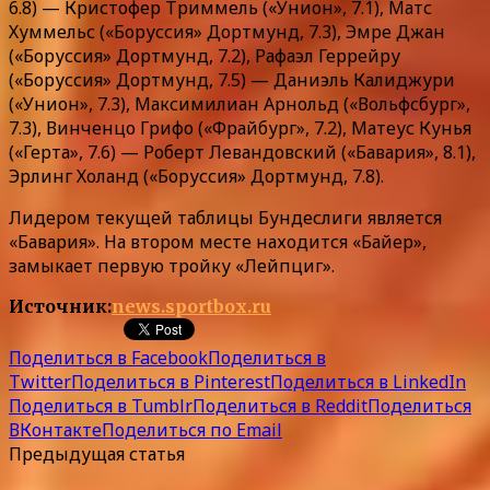
6.8) — Кристофер Триммель («Унион», 7.1), Матс
Хуммельс («Боруссия» Дортмунд, 7.3), Эмре Джан
(«Боруссия» Дортмунд, 7.2), Рафаэл Геррейру
(«Боруссия» Дортмунд, 7.5) — Даниэль Калиджури
(«Унион», 7.3), Максимилиан Арнольд («Вольфсбург»,
7.3), Винченцо Грифо («Фрайбург», 7.2), Матеус Кунья
(«Герта», 7.6) — Роберт Левандовский («Бавария», 8.1),
Эрлинг Холанд («Боруссия» Дортмунд, 7.8).
Лидером текущей таблицы Бундеслиги является
«Бавария». На втором месте находится «Байер»,
замыкает первую тройку «Лейпциг».
Источник:
news.sportbox.ru
Поделиться в Facebook
Поделиться в
Twitter
Поделиться в Pinterest
Поделиться в LinkedIn
Поделиться в Tumblr
Поделиться в Reddit
Поделиться
ВКонтакте
Поделиться по Email
Предыдущая статья