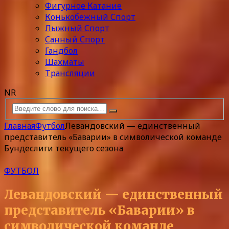
Фигурное Катание
Конькобежный Спорт
Лыжный Спорт
Санный Спорт
Гандбол
Шахматы
Трансляции
NR
Главная
Футбол
Левандовский — единственный
представитель «Баварии» в символической команде
Бундеслиги текущего сезона
ФУТБОЛ
Левандовский — единственный
представитель «Баварии» в
символической команде