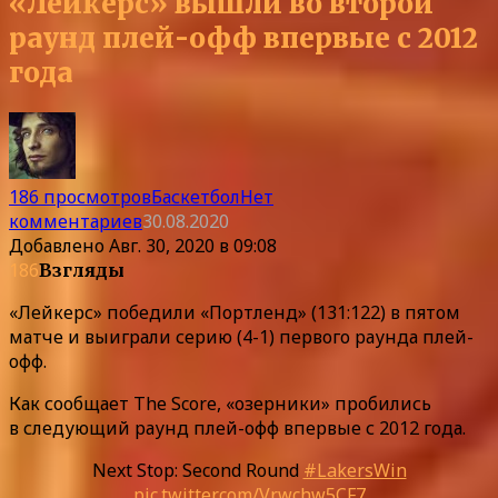
«Лейкерс» вышли во второй
раунд плей-офф впервые с 2012
года
186 просмотров
Баскетбол
Нет
комментариев
30.08.2020
Добавлено
Авг. 30, 2020 в 09:08
186
Взгляды
«Лейкерс» победили «Портленд» (131:122) в пятом
матче и выиграли серию (4-1) первого раунда плей-
офф.
Как сообщает The Score, «озерники» пробились
в следующий раунд плей-офф впервые с 2012 года.
Next Stop: Second Round
#LakersWin
pic.twitter.com/Vrwchw5CF7