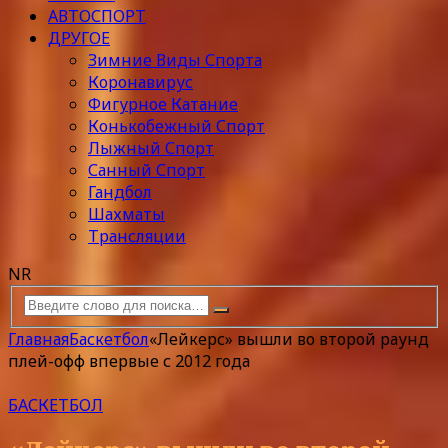
АВТОСПОРТ
ДРУГОЕ
Зимние Виды Спорта
Коронавирус
Фигурное Катание
Конькобежный Спорт
Лыжный Спорт
Санный Спорт
Гандбол
Шахматы
Трансляции
NR
Главная
Баскетбол
«Лейкерс» вышли во второй раунд
плей-офф впервые с 2012 года
БАСКЕТБОЛ