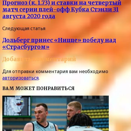
Прогноз (к. 1.73) и ставки на четвертый
матч серии плей-офф Кубка Стэнли 31
августа 2020 года
Следующая статья
Дольберг принес «Ницце» победу над
«Страсбургом»
Добавить комментарий
Для отправки комментария вам необходимо
авторизоваться
.
ВАМ МОЖЕТ ПОНРАВИТЬСЯ