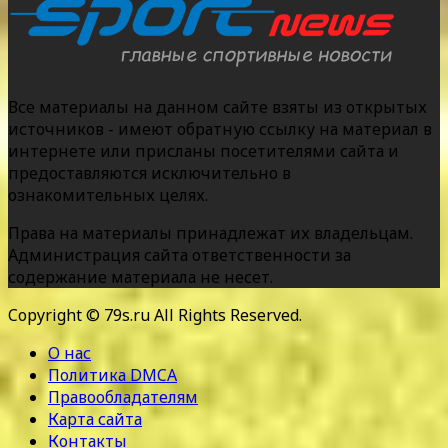
Все материалы на данном сайте взяты из открытых
источников - имеют обратную ссылку на материал в
интернете или присланы посетителями сайта и
предоставляются исключительно в
ознакомительных целях.
Права на материалы принадлежат их владельцам.
Администрация сайта ответственности за
содержание материала не несет.
Copyright © 79s.ru All Rights Reserved.
О нас
Политика DMCA
Правообладателям
Карта сайта
Контакты