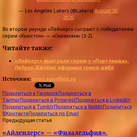
— Los Angeles Lakers (@Lakers)
August 30,
2020
Во втором раунде «Лейкерс» сыграют с победителем
серии «Хьюстон» — «Оклахома» (3-2).
Читайте также:
«Лейкерс» выиграли серию у «Портленда»,
Леброн Джеймс оформил трипл-дабл
Источник:
news.sportbox.ru
Поделиться в Facebook
Поделиться в
Twitter
Поделиться в Pinterest
Поделиться в LinkedIn
Поделиться в Tumblr
Поделиться в Reddit
Поделиться
ВКонтакте
Поделиться по Email
Предыдущая статья
«Айлендерс» — «Филадельфия».