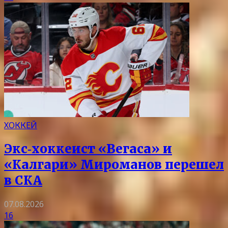
ХОККЕЙ
Экс‑хоккеист «Вегаса» и
«Калгари» Мироманов перешел
в СКА
07.08.2026
16