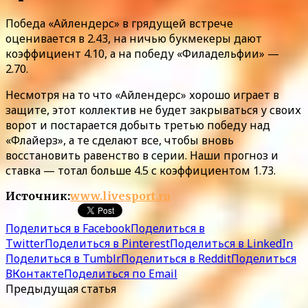
Победа «Айлендерс» в грядущей встрече
оценивается в 2.43, на ничью букмекеры дают
коэффициент 4.10, а на победу «Филадельфии» —
2.70.
Несмотря на то что «Айлендерс» хорошо играет в
защите, этот коллектив не будет закрываться у своих
ворот и постарается добыть третью победу над
«Флайерз», а те сделают все, чтобы вновь
восстановить равенство в серии. Наши прогноз и
ставка — тотал больше 4.5 с коэффициентом 1.73.
Источник:
www.livesport.ru
Поделиться в Facebook
Поделиться в
Twitter
Поделиться в Pinterest
Поделиться в LinkedIn
Поделиться в Tumblr
Поделиться в Reddit
Поделиться
ВКонтакте
Поделиться по Email
Предыдущая статья