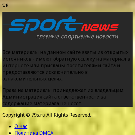
TF
Все материалы на данном сайте взяты из открытых
источников - имеют обратную ссылку на материал в
интернете или присланы посетителями сайта и
предоставляются исключительно в
ознакомительных целях.
Права на материалы принадлежат их владельцам.
Администрация сайта ответственности за
содержание материала не несет.
Copyright © 79s.ru All Rights Reserved.
О нас
Политика DMCA