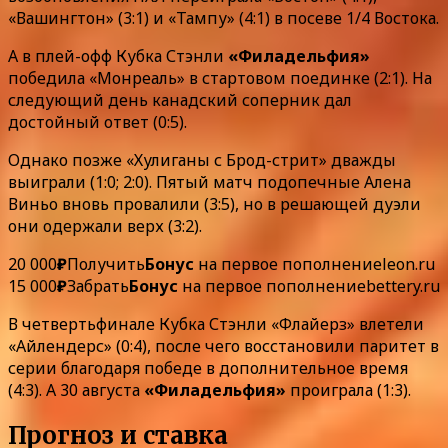
«Вашингтон» (3:1) и «Тампу» (4:1) в посеве 1/4 Востока.
А в плей-офф Кубка Стэнли
«Филадельфия»
победила «Монреаль» в стартовом поединке (2:1). На
следующий день канадский соперник дал
достойный ответ (0:5).
Однако позже «Хулиганы с Брод-стрит» дважды
выиграли (1:0; 2:0). Пятый матч подопечные Алена
Виньо вновь провалили (3:5), но в решающей дуэли
они одержали верх (3:2).
20 000
₽
Получить
Бонус
на первое пополнение
leon.ru
15 000
₽
Забрать
Бонус
на первое пополнение
bettery.ru
В четвертьфинале Кубка Стэнли «Флайерз» влетели
«Айлендерс» (0:4), после чего восстановили паритет в
серии благодаря победе в дополнительное время
(4:3). А 30 августа
«Филадельфия»
проиграла (1:3).
Прогноз и ставка