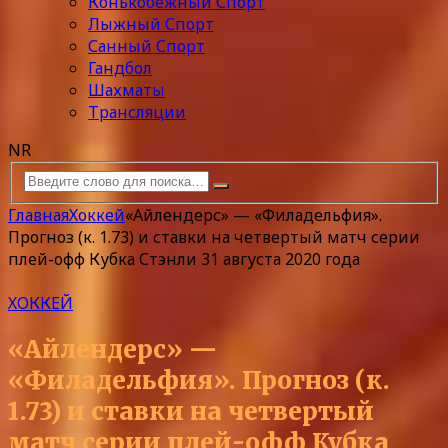
Конькобежный Спорт
Лыжный Спорт
Санный Спорт
Гандбол
Шахматы
Трансляции
NR
Главная
Хоккей
«Айлендерс» — «Филадельфия».
Прогноз (к. 1.73) и ставки на четвертый матч серии
плей-офф Кубка Стэнли 31 августа 2020 года
ХОККЕЙ
«Айлендерс» —
«Филадельфия». Прогноз (к.
1.73) и ставки на четвертый
матч серии плей-офф Кубка