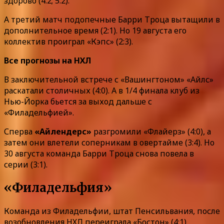
здорово (4:2; 5:2).
А третий матч подопечные Барри Троца вытащили в
дополнительное время (2:1). Но 19 августа его
коллектив проиграл «Кэпс» (2:3).
Все прогнозы на НХЛ
В заключительной встрече с «Вашингтоном» «Айлс»
раскатали столичных (4:0). А в 1/4 финала клуб из
Нью-Йорка бьется за выход дальше с
«Филадельфией».
Сперва
«Айлендерс»
разгромили «Флайерз» (4:0), а
затем они влетели соперникам в овертайме (3:4). Но
30 августа команда Барри Троца снова повела в
серии (3:1).
«Филадельфия»
Команда из Филадельфии, штат Пенсильвания, после
возобновления НХЛ переиграла «Бостон» (4:1),