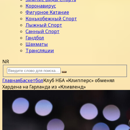
Коронавирус
Фигурное Катание
Конькобежный Спорт
Лыжный Спорт
Санный Спорт
Гандбол
Шахматы
Трансляции
NR
Главная
Баскетбол
Клуб НБА «Клипперс» обменял
Хардена на Гарланда из «Кливленд»