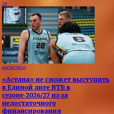
24
БАСКЕТБОЛ
«Астана» не сможет выступить
в Единой лиге ВТБ в
сезоне‑2026/27 из‑за
недостаточного
финансирования