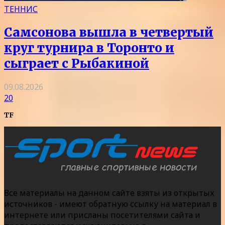
ТЕННИС
Самсонова вышла в четвертый
круг турнира в Торонто и
сыграет с Рыбакиной
09.08.2026
20
TF
Все материалы на данном сайте взяты из открытых
источников - имеют обратную ссылку на материал в
интернете или присланы посетителями сайта и