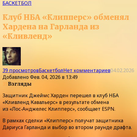
БАСКЕТБОЛ
Клуб НБА «Клипперс» обменял
Хардена на Гарланда из
«Кливленд»
39 просмотров
Баскетбол
Нет комментариев
04.02.2026
Добавлено
Фев. 04, 2026 в 13:49
39
Взгляды
Защитник Джеймс Харден перешел в клуб НБА
«Кливленд Кавальерс» в результате обмена
из «Лос‑Анджелес Клипперс», сообщает ESPN.
В рамках сделки «Клипперс» получат защитника
Дариуса Гарланда и выбор во втором раунде драфта.