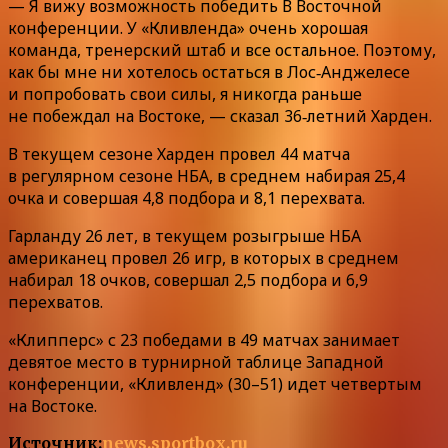
— Я вижу возможность победить В Восточной
конференции. У «Кливленда» очень хорошая
команда, тренерский штаб и все остальное. Поэтому,
как бы мне ни хотелось остаться в Лос‑Анджелесе
и попробовать свои силы, я никогда раньше
не побеждал на Востоке, — сказал 36‑летний Харден.
В текущем сезоне Харден провел 44 матча
в регулярном сезоне НБА, в среднем набирая 25,4
очка и совершая 4,8 подбора и 8,1 перехвата.
Гарланду 26 лет, в текущем розыгрыше НБА
американец провел 26 игр, в которых в среднем
набирал 18 очков, совершал 2,5 подбора и 6,9
перехватов.
«Клипперс» с 23 победами в 49 матчах занимает
девятое место в турнирной таблице Западной
конференции, «Кливленд» (30–51) идет четвертым
на Востоке.
Источник:
news.sportbox.ru