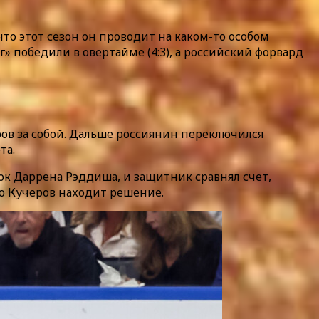
то этот сезон он проводит на каком-то особом
 победили в овертайме (4:3), а российский форвард
еров за собой. Дальше россиянин переключился
та.
ок Даррена Рэддиша, и защитник сравнял счет,
но Кучеров находит решение.