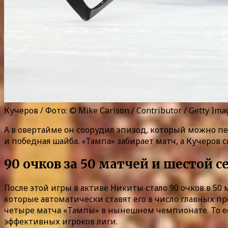
Кучеров / Фото: © Mike Carlson / Contributor / Getty Ima
А в овертайме он соорудил эпизод, который можно п
и победная шайба. «Тампа» забирает матч, а Кучеров 
90 очков за 50 матчей и шестой с
После этой игры в активе Никиты стало 90 очков в 50 
которые автоматически ставят его в число главных 
четыре матча «Тампы» в нынешнем чемпионате. То ес
эффективных игроков лиги.