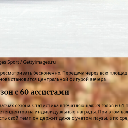
ges Sport / Gettyimages.ru
ересматривать бесконечно. Передача через всю площад
снова становится центральной фигурой вечера.
езон с 60 ассистами
матчах сезона. Статистика впечатляющая: 29 голов и 61
претендентов на индивидуальные награды. При этом в
ть свой темп он держит даже с учетом паузы, а по ср