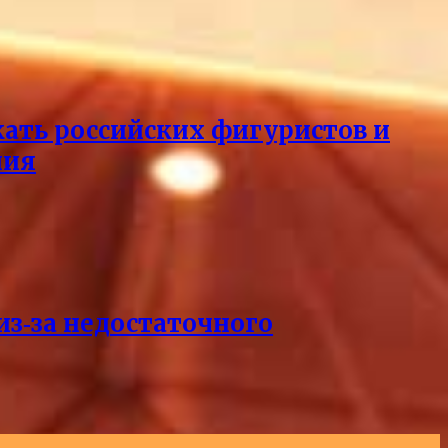
кать российских фигуристов и
ния
из‑за недостаточного