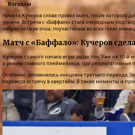
44
Взгляды
Никита Кучеров снова провел матч, после которого д
уровне. Встреча с «Баффало» стала очередным подтв
набрал четыре очка, поучаствовав во всех голах коман
Матч с «Баффало»: Кучеров сдела
Кучеров с самого начала игры задал тон. Уже на 10-й 
в режим главного плеймейкера: три результативные п
Особенно запомнилась концовка третьего периода. За
переведя встречу в овертайм. В такие моменты и проя