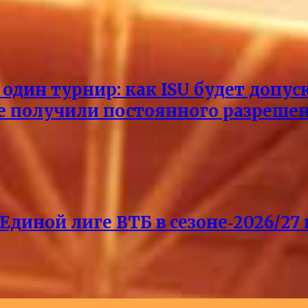
один турнир: как ISU будет допус
не получили постоянного разреше
Единой лиге ВТБ в сезоне‑2026/27 