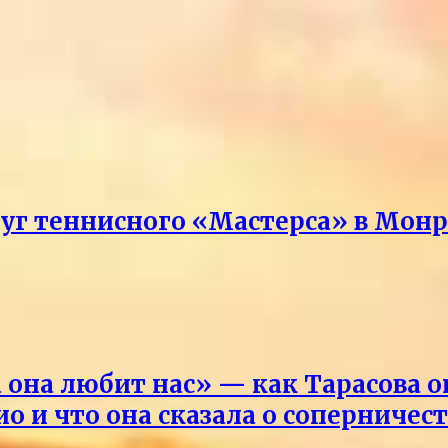
руг теннисного «Мастерса» в Мон
она любит нас» — как Тарасова 
о и что она сказала о соперничес