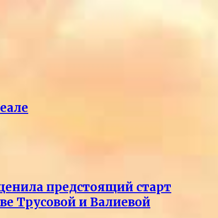
реале
оценила предстоящий старт
тве Трусовой и Валиевой