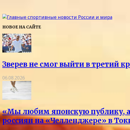
НОВОЕ НА САЙТЕ
Зверев не смог выйти в третий к
06.08.2026
«Мы любим японскую публику, а 
россиян на «Челленджере» в Токи