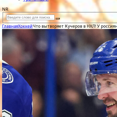
NR
Главная
Хоккей
Что вытворяет Кучеров в НХЛ! У росси