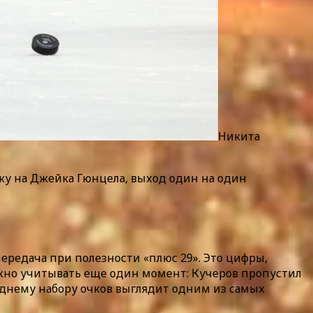
Никита
ку на Джейка Гюнцела, выход один на один
 передача при полезности «плюс 29». Это цифры,
ажно учитывать еще один момент: Кучеров пропустил
еднему набору очков выглядит одним из самых