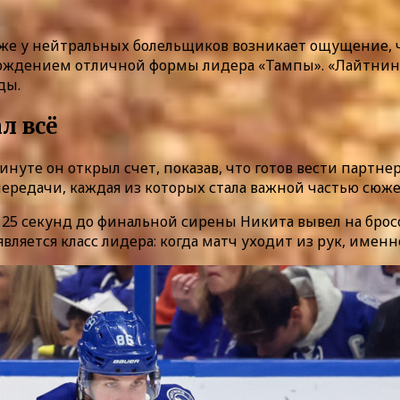
аже у нейтральных болельщиков возникает ощущение, ч
ерждением отличной формы лидера «Тампы». «Лайтнинг»
ды.
л всё
минуте он открыл счет, показав, что готов вести партн
ередачи, каждая из которых стала важной частью сюже
 25 секунд до финальной сирены Никита вывел на брос
вляется класс лидера: когда матч уходит из рук, имен