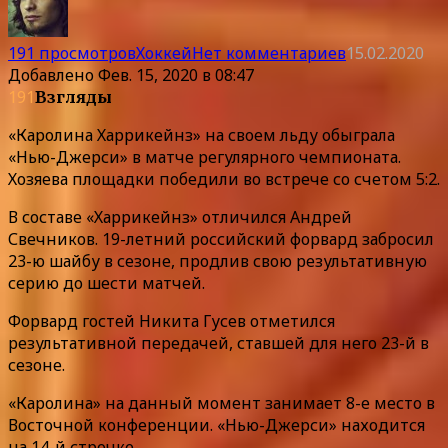
191 просмотров
Хоккей
Нет комментариев
15.02.2020
Добавлено
Фев. 15, 2020 в 08:47
191
Взгляды
«Каролина Харрикейнз» на своем льду обыграла
«Нью-Джерси» в матче регулярного чемпионата.
Хозяева площадки победили во встрече со счетом 5:2.
В составе «Харрикейнз» отличился Андрей
Свечников. 19-летний российский форвард забросил
23-ю шайбу в сезоне, продлив свою результативную
серию до шести матчей.
Форвард гостей Никита Гусев отметился
результативной передачей, ставшей для него 23-й в
сезоне.
«Каролина» на данный момент занимает 8-е место в
Восточной конференции. «Нью-Джерси» находится
на 14-й строчке.