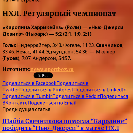
НХЛ. Регулярный чемпионат
«Каролина Харрикейнз» (Роли) — «Нью-Джерси
Девилз» (Ньюарк) — 5:2 (2:1, 1:0, 2:1)
Голы:
Нидеррайтер, 3:43. Фогеле, 11:23.
Свечников
,
33:46. Нечас, 41:44. Эдмундсон, 54:36. — Мюллер
(
Гусев
), 7:07. Андерсон, 54:57.
Источник:
news.sportbox.ru
Поделиться в Facebook
Поделиться в
Twitter
Поделиться в Pinterest
Поделиться в LinkedIn
Поделиться в Tumblr
Поделиться в Reddit
Поделиться
ВКонтакте
Поделиться по Email
Предыдущая статья
Шайба Свечникова помогла “Каролине”
победить “Нью-Джерси” в матче НХЛ