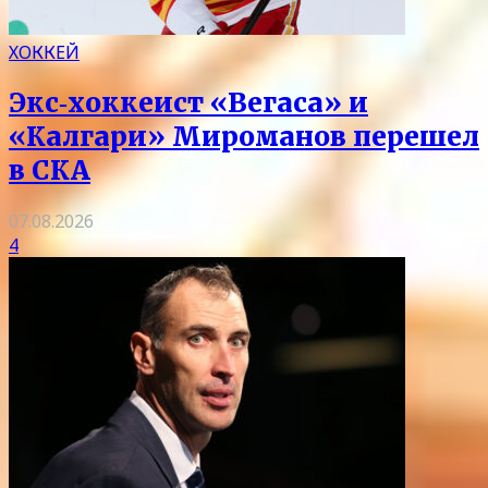
ХОККЕЙ
Экс‑хоккеист «Вегаса» и
«Калгари» Мироманов перешел
в СКА
07.08.2026
4