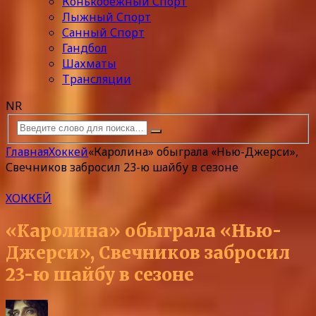
Конькобежный Спорт
Лыжный Спорт
Санный Спорт
Гандбол
Шахматы
Трансляции
NR
Главная
Хоккей
«Каролина» обыграла «Нью-Джерси»,
Свечников забросил 23-ю шайбу в сезоне
ХОККЕЙ
«Каролина» обыграла «Нью-
Джерси», Свечников забросил
23-ю шайбу в сезоне