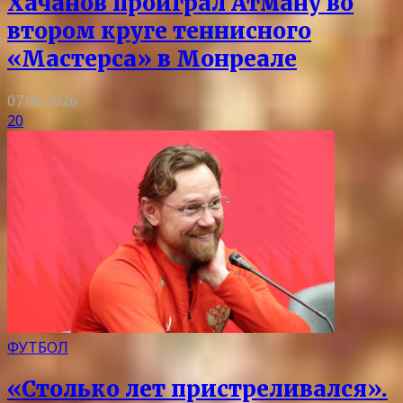
Хачанов проиграл Атману во
втором круге теннисного
«Мастерса» в Монреале
07.08.2026
20
ФУТБОЛ
«Столько лет пристреливался».