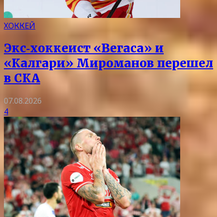
ХОККЕЙ
Экс‑хоккеист «Вегаса» и
«Калгари» Мироманов перешел
в СКА
07.08.2026
4