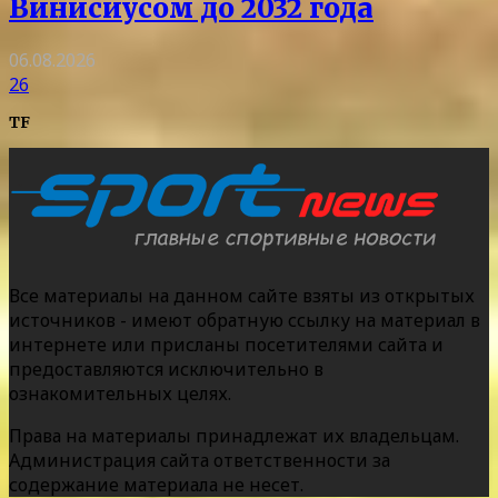
Винисиусом до 2032 года
06.08.2026
26
TF
Все материалы на данном сайте взяты из открытых
источников - имеют обратную ссылку на материал в
интернете или присланы посетителями сайта и
предоставляются исключительно в
ознакомительных целях.
Права на материалы принадлежат их владельцам.
Администрация сайта ответственности за
содержание материала не несет.