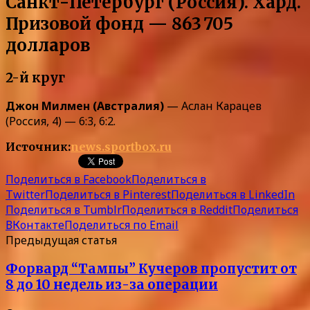
Санкт-Петербург (Россия). Хард.
Призовой фонд — 863 705
долларов
2-й круг
Джон Милмен (Австралия)
— Аслан Карацев
(Россия, 4) — 6:3, 6:2.
Источник:
news.sportbox.ru
Поделиться в Facebook
Поделиться в
Twitter
Поделиться в Pinterest
Поделиться в LinkedIn
Поделиться в Tumblr
Поделиться в Reddit
Поделиться
ВКонтакте
Поделиться по Email
Предыдущая статья
Форвард “Тампы” Кучеров пропустит от
8 до 10 недель из-за операции