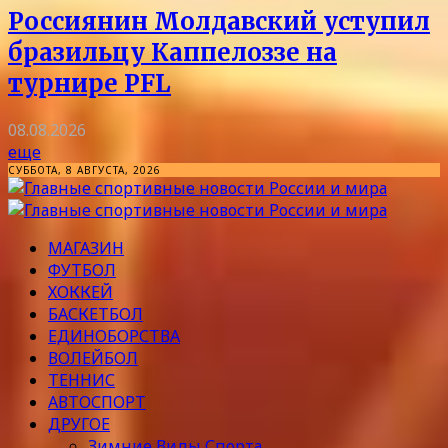
Россиянин Молдавский уступил
бразильцу Каппелоззе на
турнире PFL
08.08.2026
еще
СУББОТА, 8 АВГУСТА, 2026
МАГАЗИН
ФУТБОЛ
ХОККЕЙ
БАСКЕТБОЛ
ЕДИНОБОРСТВА
ВОЛЕЙБОЛ
ТЕННИС
АВТОСПОРТ
ДРУГОЕ
Зимние Виды Спорта