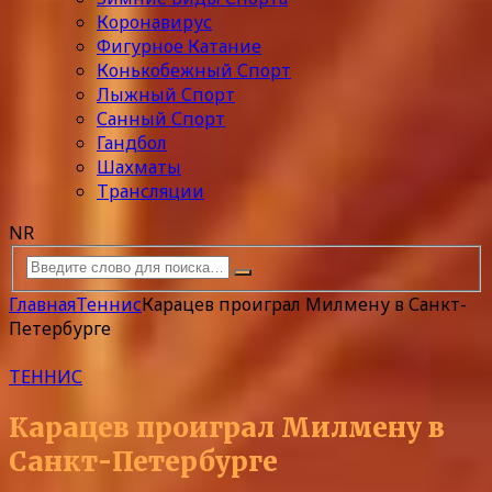
Коронавирус
Фигурное Катание
Конькобежный Спорт
Лыжный Спорт
Санный Спорт
Гандбол
Шахматы
Трансляции
NR
Главная
Теннис
Карацев проиграл Милмену в Санкт-
Петербурге
ТЕННИС
Карацев проиграл Милмену в
Санкт-Петербурге