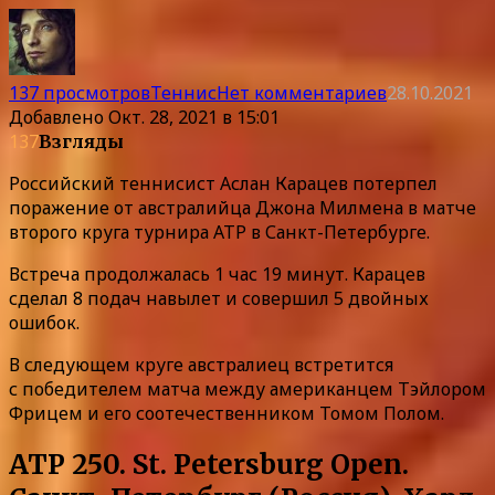
137 просмотров
Теннис
Нет комментариев
28.10.2021
Добавлено
Окт. 28, 2021 в 15:01
137
Взгляды
Российский теннисист Аслан Карацев потерпел
поражение от австралийца Джона Милмена в матче
второго круга турнира ATP в Санкт-Петербурге.
Встреча продолжалась 1 час 19 минут. Карацев
сделал 8 подач навылет и совершил 5 двойных
ошибок.
В следующем круге австралиец встретится
с победителем матча между американцем Тэйлором
Фрицем и его соотечественником Томом Полом.
ATP 250. St. Petersburg Open.