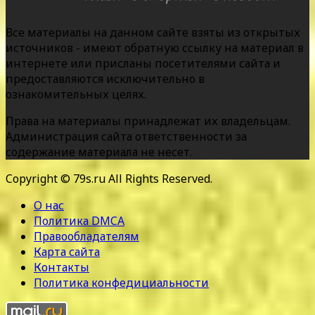
Все материалы на данном сайте взяты из открытых
источников - имеют обратную ссылку на материал в
интернете или присланы посетителями сайта и
предоставляются исключительно в
ознакомительных целях.
Права на материалы принадлежат их владельцам.
Администрация сайта ответственности за
содержание материала не несет.
Copyright © 79s.ru All Rights Reserved.
О нас
Политика DMCA
Правообладателям
Карта сайта
Контакты
Политика конфедициальности