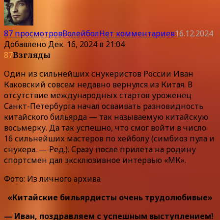
87 просмотров
Волейбол
Нет комментариев
16.12.2024
Добавлено
Дек. 16, 2024 в 21:04
87
Взгляды
Один из сильнейших снукеристов России Иван
Каковский совсем недавно вернулся из Китая. В
отсутствие международных стартов уроженец
Санкт-Петербурга начал осваивать разновидность
китайского бильярда — так называемую китайскую
восьмерку. Да так успешно, что смог войти в число
16 сильнейших мастеров по хейболу (симбиоз пула и
снукера. — Ред.). Сразу после прилета на родину
спортсмен дал эксклюзивное интервью «МК».
Фото: Из личного архива
«Китайские бильярдисты очень трудолюбивые»
— Иван, поздравляем с успешным выступлением!