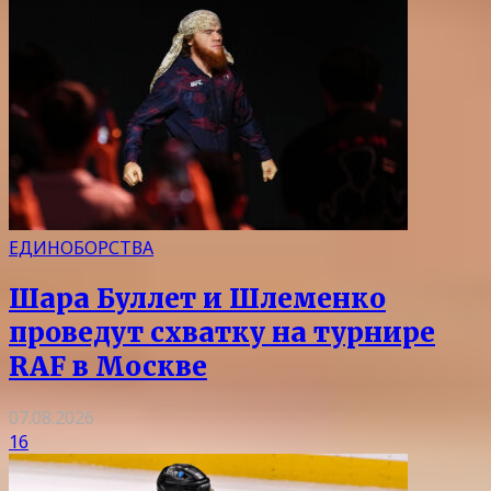
ЕДИНОБОРСТВА
Шара Буллет и Шлеменко
проведут схватку на турнире
RAF в Москве
07.08.2026
16