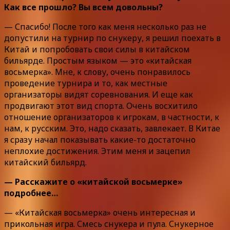
Как все прошло? Вы всем довольны?
— Спасибо! После того как меня несколько раз не
допустили на турнир по снукеру, я решил поехать в
Китай и попробовать свои силы в китайском
бильярде. Простым языком — это «китайская
восьмерка». Мне, к слову, очень понравилось
проведение турнира и то, как местные
организаторы видят соревнования. И еще как
продвигают этот вид спорта. Очень восхитило
отношение организаторов к игрокам, в частности, к
нам, к русским. Это, надо сказать, завлекает. В Китае
я сразу начал показывать какие-то достаточно
неплохие достижения. Этим меня и зацепил
китайский бильярд.
— Расскажите о «китайской восьмерке»
подробнее…
— «Китайская восьмерка» очень интересная и
прикольная игра. Смесь снукера и пула. Снукерное