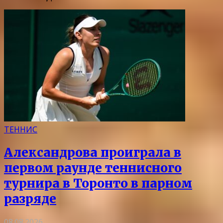
ТЕННИС
Александрова проиграла в
первом раунде теннисного
турнира в Торонто в парном
разряде
08.08.2026