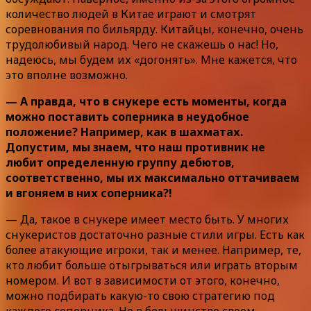
количество людей в Китае играют и смотрят
соревнования по бильярду. Китайцы, конечно, очень
трудолюбивый народ. Чего не скажешь о нас! Но,
надеюсь, мы будем их «догонять». Мне кажется, что
это вполне возможно.
— А правда, что в снукере есть моменты, когда
можно поставить соперника в неудобное
положение? Например, как в шахматах.
Допустим, мы знаем, что наш противник не
любит определенную группу дебютов,
соответственно, мы их максимально оттачиваем
и вгоняем в них соперника?!
— Да, такое в снукере имеет место быть. У многих
снукеристов достаточно разные стили игры. Есть как
более атакующие игроки, так и менее. Например, те,
кто любит больше отыгрываться или играть вторым
номером. И вот в зависимости от этого, конечно,
можно подбирать какую-то свою стратегию под
каждого соперника. Но в большинстве своем,