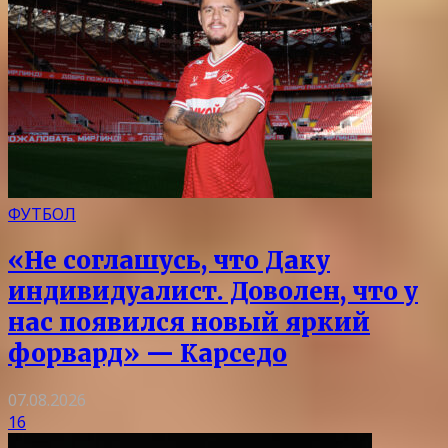
ФУТБОЛ
«Не соглашусь, что Даку
индивидуалист. Доволен, что у
нас появился новый яркий
форвард» — Карседо
07.08.2026
16