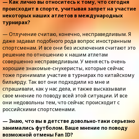
— Как лично вы относитесь к тому, что сегодня
происходит в спорте, учитывая запрет на участие
некоторых наших атлетов в международных
турнирах?
— Отлучение считаю, конечно, несправедливым. Я
даже задавал подобного рода вопрос иностранным
спортсменам. И все они без исключения считают это
решение по отношению к нашим атлетам
совершенно несправедливым. У меня есть очень
хорошие знакомые-снукеристы, которые сейчас
тоже принимали участие в турнирах по китайскому
бильярду. Так вот они подходили ко мне и
спрашивали, как у нас дела, и также высказывали
свое мнение по поводу всей этой ситуации. И все
они недовольны тем, что сейчас происходит с
российскими спортсменами.
— Знаю, что вы в детстве довольно-таки серьезно
занимались футболом. Ваше мнение по поводу
возможной отмены Fan ID?