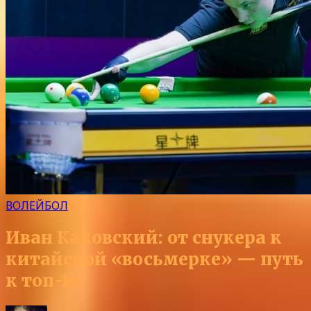
ВОЛЕЙБОЛ
Иван Каковский: от снукера к
китайской «восьмерке» — путь
к топ-16