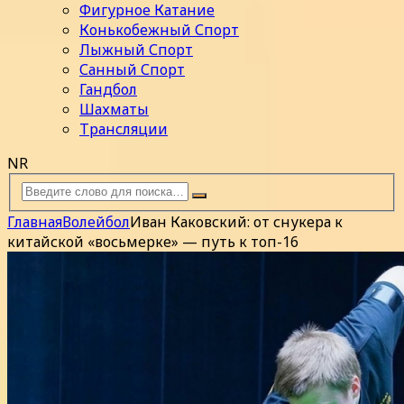
Фигурное Катание
Конькобежный Спорт
Лыжный Спорт
Санный Спорт
Гандбол
Шахматы
Трансляции
NR
Главная
Волейбол
Иван Каковский: от снукера к
китайской «восьмерке» — путь к топ-16