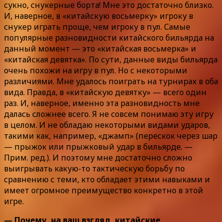
сукно, снукерные борта! Мне это достаточно близко.
И, наверное, в «китайскую восьмерку» игроку в
снукер играть проще, чем игроку в пул. Самые
популярные разновидности китайского бильярда на
данный момент — это «китайская восьмерка» и
«китайская девятка». По сути, данные виды бильярда
очень похожи на игру в пул. Но с некоторыми
различиями. Мне удалось поиграть на турнирах в оба
вида. Правда, в «китайскую девятку» — всего один
раз. И, наверное, именно эта разновидность мне
далась сложнее всего. Я не совсем понимаю эту игру
в целом. И не обладаю некоторыми видами ударов,
такими как, например, «джамп» (перескок через шар
— прыжок или прыжковый удар в бильярде. —
Прим. ред.). И поэтому мне достаточно сложно
выигрывать какую-то тактическую борьбу по
сравнению с теми, кто обладает этими навыками и
имеет огромное преимущество конкретно в этой
игре.
— Почему, на ваш взгляд, китайские