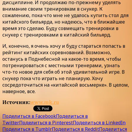
дисциплине. И продолжаю по-прежнему уделять
внимание своим тренировкам в снукер. К
сожалению, пока что мне не удалось купить стол для
китайского бильярда, но надеюсь, что в ближайшее
время это сделаю. Буду совмещать тренировки в
снукер с тренировками в китайский бильярд.
И, конечно, я очень хочу и буду стараться попасть в
рейтинг китайских соревнований. Возможно,
останусь в Поднебесной на какое-то время, чтобы
потренироваться с местными тренерами, узнать
что-то новое для себя об этой удивительной игре. В
снукер пока что играть не планирую. Хочу
сосредоточиться на «китайской восьмерке». В целом,
наверное, все.
Источник:
www.mk.ru
Поделиться в Facebook
Поделиться в
Twitter
Поделиться в Pinterest
Поделиться в LinkedIn
Поделиться в Tumblr
Поделиться в Reddit
Поделиться