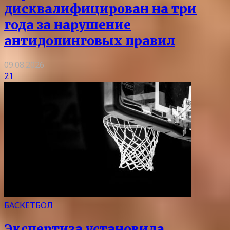
дисквалифицирован на три
года за нарушение
антидопинговых правил
09.08.2026
21
БАСКЕТБОЛ
Экспертиза установила