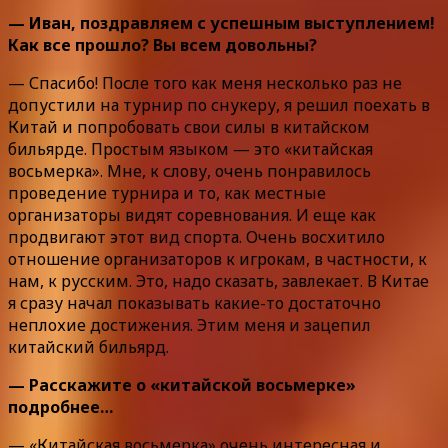
— Иван, поздравляем с успешным выступлением!
Как все прошло? Вы всем довольны?
— Спасибо! После того как меня несколько раз не
допустили на турнир по снукеру, я решил поехать в
Китай и попробовать свои силы в китайском
бильярде. Простым языком — это «китайская
восьмерка». Мне, к слову, очень понравилось
проведение турнира и то, как местные
организаторы видят соревнования. И еще как
продвигают этот вид спорта. Очень восхитило
отношение организаторов к игрокам, в частности, к
нам, к русским. Это, надо сказать, завлекает. В Китае
я сразу начал показывать какие-то достаточно
неплохие достижения. Этим меня и зацепил
китайский бильярд.
— Расскажите о «китайской восьмерке»
подробнее…
— «Китайская восьмерка» очень интересная и