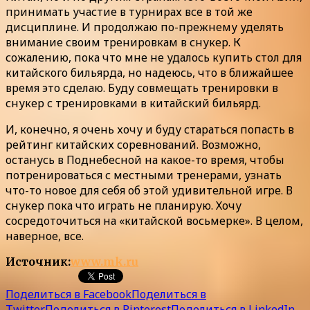
принимать участие в турнирах все в той же
дисциплине. И продолжаю по-прежнему уделять
внимание своим тренировкам в снукер. К
сожалению, пока что мне не удалось купить стол для
китайского бильярда, но надеюсь, что в ближайшее
время это сделаю. Буду совмещать тренировки в
снукер с тренировками в китайский бильярд.
И, конечно, я очень хочу и буду стараться попасть в
рейтинг китайских соревнований. Возможно,
останусь в Поднебесной на какое-то время, чтобы
потренироваться с местными тренерами, узнать
что-то новое для себя об этой удивительной игре. В
снукер пока что играть не планирую. Хочу
сосредоточиться на «китайской восьмерке». В целом,
наверное, все.
Источник:
www.mk.ru
Поделиться в Facebook
Поделиться в
Twitter
Поделиться в Pinterest
Поделиться в LinkedIn