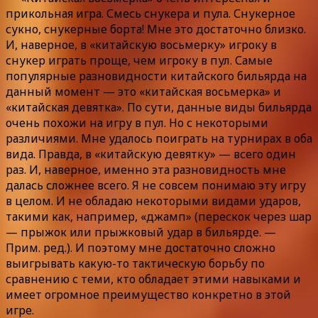
прикольная игра. Смесь снукера и пула. Снукерное
сукно, снукерные борта! Мне это достаточно близко.
И, наверное, в «китайскую восьмерку» игроку в
снукер играть проще, чем игроку в пул. Самые
популярные разновидности китайского бильярда на
данный момент — это «китайская восьмерка» и
«китайская девятка». По сути, данные виды бильярда
очень похожи на игру в пул. Но с некоторыми
различиями. Мне удалось поиграть на турнирах в оба
вида. Правда, в «китайскую девятку» — всего один
раз. И, наверное, именно эта разновидность мне
далась сложнее всего. Я не совсем понимаю эту игру
в целом. И не обладаю некоторыми видами ударов,
такими как, например, «джамп» (перескок через шар
— прыжок или прыжковый удар в бильярде. —
Прим. ред.). И поэтому мне достаточно сложно
выигрывать какую-то тактическую борьбу по
сравнению с теми, кто обладает этими навыками и
имеет огромное преимущество конкретно в этой
игре.