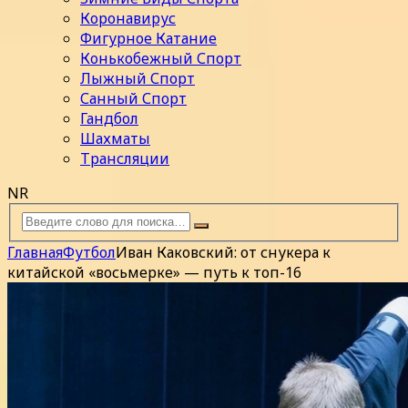
Коронавирус
Фигурное Катание
Конькобежный Спорт
Лыжный Спорт
Санный Спорт
Гандбол
Шахматы
Трансляции
NR
Главная
Футбол
Иван Каковский: от снукера к
китайской «восьмерке» — путь к топ-16