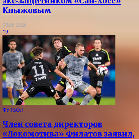
экс‑защитником «Сан‑Хосе»
Кныжовым
08.08.2026
19
ФУТБОЛ
Член совета директоров
«Локомотива» Филатов заявил,