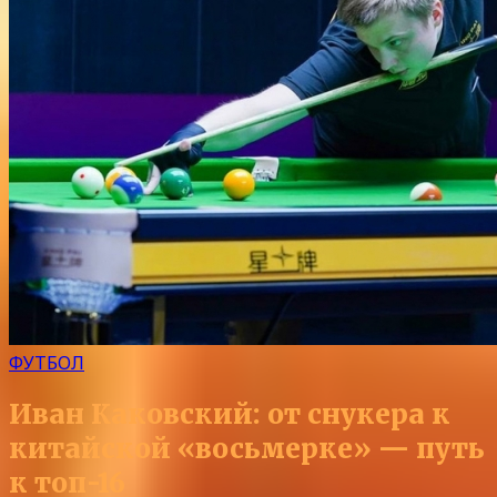
ФУТБОЛ
Иван Каковский: от снукера к
китайской «восьмерке» — путь
к топ-16