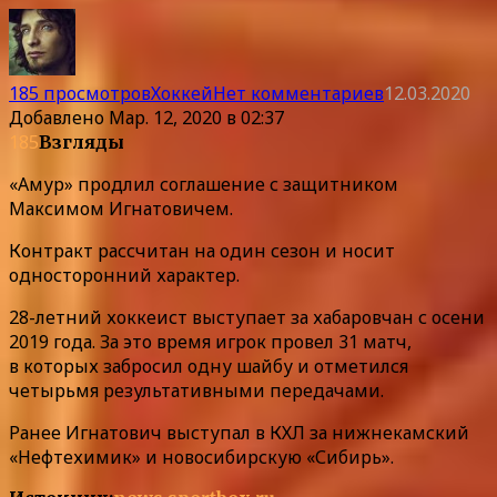
185 просмотров
Хоккей
Нет комментариев
12.03.2020
Добавлено
Мар. 12, 2020 в 02:37
185
Взгляды
«Амур» продлил соглашение с защитником
Максимом Игнатовичем.
Контракт рассчитан на один сезон и носит
односторонний характер.
28-летний хоккеист выступает за хабаровчан с осени
2019 года. За это время игрок провел 31 матч,
в которых забросил одну шайбу и отметился
четырьмя результативными передачами.
Ранее Игнатович выступал в КХЛ за нижнекамский
«Нефтехимик» и новосибирскую «Сибирь».