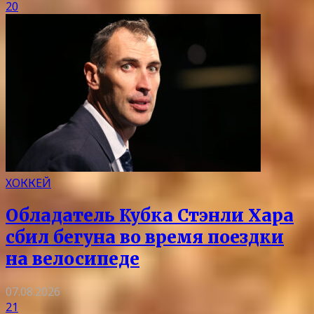
20
ХОККЕЙ
Обладатель Кубка Стэнли Хара
сбил бегуна во время поездки
на велосипеде
07.08.2026
21