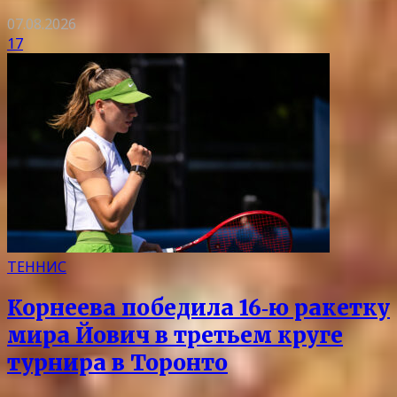
07.08.2026
17
ТЕННИС
Корнеева победила 16‑ю ракетку
мира Йович в третьем круге
турнира в Торонто