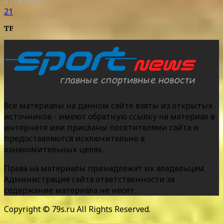
07.08.2026
21
TF
Все материалы на данном сайте взяты из открытых
источников - имеют обратную ссылку на материал в
интернете или присланы посетителями сайта и
предоставляются исключительно в
ознакомительных целях.
Права на материалы принадлежат их владельцам.
Администрация сайта ответственности за
содержание материала не несет.
Copyright © 79s.ru All Rights Reserved.