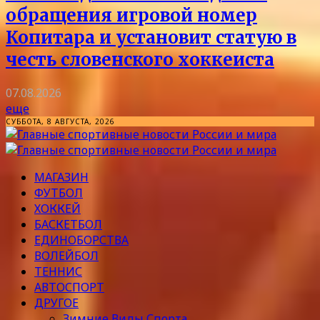
обращения игровой номер
Копитара и установит статую в
честь словенского хоккеиста
07.08.2026
еще
СУББОТА, 8 АВГУСТА, 2026
МАГАЗИН
ФУТБОЛ
ХОККЕЙ
БАСКЕТБОЛ
ЕДИНОБОРСТВА
ВОЛЕЙБОЛ
ТЕННИС
АВТОСПОРТ
ДРУГОЕ
Зимние Виды Спорта