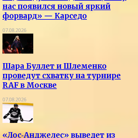
нас появился новый яркий
форвард» — Карседо
07.08.2026
Шара Буллет и Шлеменко
проведут схватку на турнире
RAF в Москве
07.08.2026
«Лос‑Анджелес» выведет из