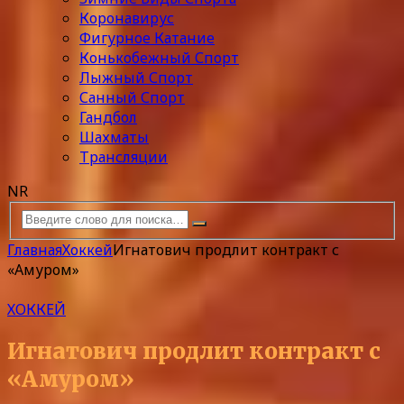
Коронавирус
Фигурное Катание
Конькобежный Спорт
Лыжный Спорт
Санный Спорт
Гандбол
Шахматы
Трансляции
NR
Главная
Хоккей
Игнатович продлит контракт с
«Амуром»
ХОККЕЙ
Игнатович продлит контракт с
«Амуром»