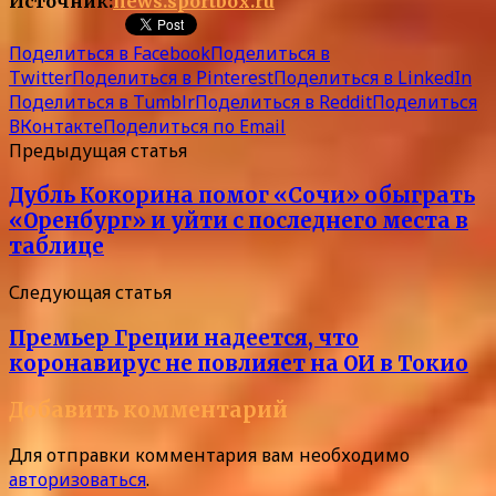
Источник:
news.sportbox.ru
Поделиться в Facebook
Поделиться в
Twitter
Поделиться в Pinterest
Поделиться в LinkedIn
Поделиться в Tumblr
Поделиться в Reddit
Поделиться
ВКонтакте
Поделиться по Email
Предыдущая статья
Дубль Кокорина помог «Сочи» обыграть
«Оренбург» и уйти с последнего места в
таблице
Следующая статья
Премьер Греции надеется, что
коронавирус не повлияет на ОИ в Токио
Добавить комментарий
Для отправки комментария вам необходимо
авторизоваться
.