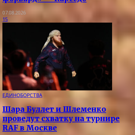
07.08.2026
15
ЕДИНОБОРСТВА
Шара Буллет и Шлеменко
проведут схватку на турнире
RAF в Москве