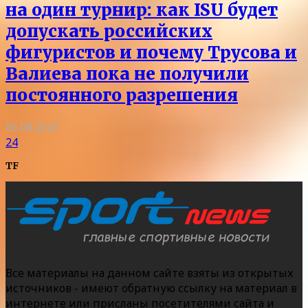
на один турнир: как ISU будет
допускать российских
фигуристов и почему Трусова и
Валиева пока не получили
постоянного разрешения
06.08.2026
24
TF
Все материалы на данном сайте взяты из открытых
источников - имеют обратную ссылку на материал в
интернете или присланы посетителями сайта и