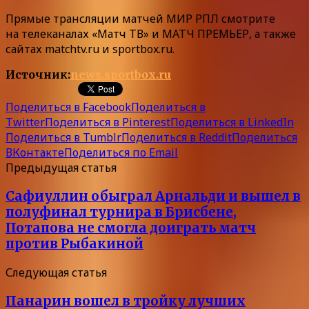
Прямые трансляции матчей МИР РПЛ смотрите
на телеканалах «Матч ТВ» и МАТЧ ПРЕМЬЕР, а также
сайтах matchtv.ru и sportbox.ru.
Источник:
news.sportbox.ru
Поделиться в Facebook
Поделиться в
Twitter
Поделиться в Pinterest
Поделиться в LinkedIn
Поделиться в Tumblr
Поделиться в Reddit
Поделиться
ВКонтакте
Поделиться по Email
Предыдущая статья
Сафиуллин обыграл Арнальди и вышел в
полуфинал турнира в Брисбене,
Потапова не смогла доиграть матч
против Рыбакиной
Следующая статья
Панарин вошел в тройку лучших