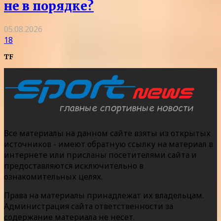
не в порядке?
05.08.2026
18
TF
Все материалы на данном сайте взяты из открытых
источников - имеют обратную ссылку на материал в
интернете или присланы посетителями сайта и
предоставляются исключительно в
ознакомительных целях.
Права на материалы принадлежат их владельцам.
Администрация сайта ответственности за
содержание материала не несет.