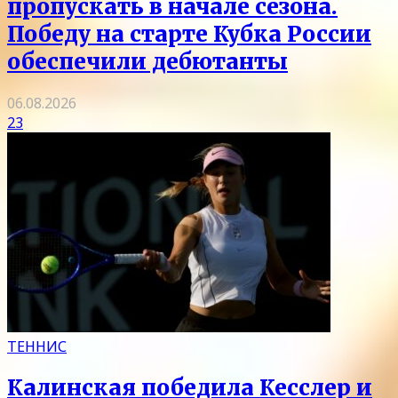
пропускать в начале сезона.
Победу на старте Кубка России
обеспечили дебютанты
06.08.2026
23
ТЕННИС
Калинская победила Кесслер и