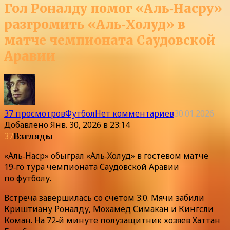
Гол Роналду помог «Аль‑Насру»
разгромить «Аль‑Холуд» в
матче чемпионата Саудовской
Аравии
37 просмотров
Футбол
Нет комментариев
30.01.2026
Добавлено
Янв. 30, 2026 в 23:14
37
Взгляды
«Аль‑Наср» обыграл «Аль‑Холуд» в гостевом матче
19‑го тура чемпионата Саудовской Аравии
по футболу.
Встреча завершилась со счетом 3:0. Мячи забили
Криштиану Роналду, Мохамед Симакан и Кингсли
Коман. На 72‑й минуте полузащитник хозяев Хаттан