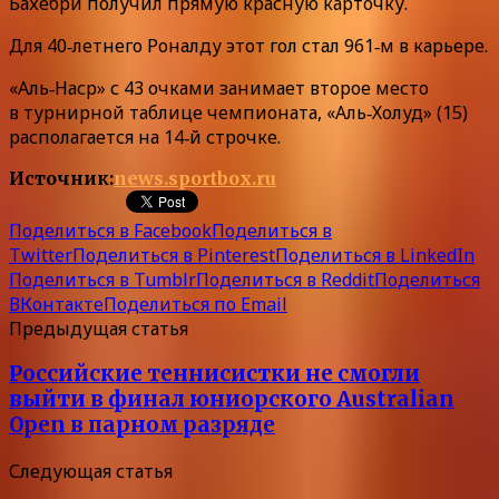
Бахебри получил прямую красную карточку.
Для 40‑летнего Роналду этот гол стал 961‑м в карьере.
«Аль‑Наср» с 43 очками занимает второе место
в турнирной таблице чемпионата, «Аль‑Холуд» (15)
располагается на 14‑й строчке.
Источник:
news.sportbox.ru
Поделиться в Facebook
Поделиться в
Twitter
Поделиться в Pinterest
Поделиться в LinkedIn
Поделиться в Tumblr
Поделиться в Reddit
Поделиться
ВКонтакте
Поделиться по Email
Предыдущая статья
Российские теннисистки не смогли
выйти в финал юниорского Australian
Open в парном разряде
Следующая статья