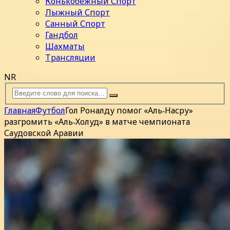
Конькобежный Спорт
Лыжный Спорт
Санный Спорт
Гандбол
Шахматы
Трансляции
NR
Главная
Футбол
Гол Роналду помог «Аль‑Насру»
разгромить «Аль‑Холуд» в матче чемпионата
Саудовской Аравии