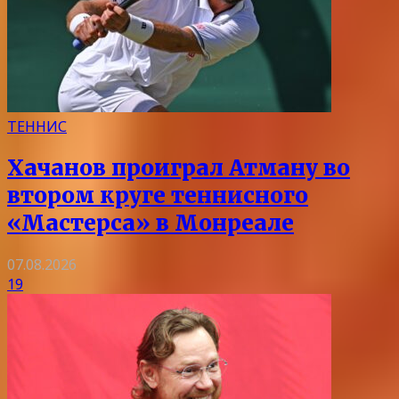
ТЕННИС
Хачанов проиграл Атману во
втором круге теннисного
«Мастерса» в Монреале
07.08.2026
19