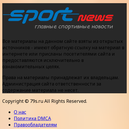
Все материалы на данном сайте взяты из открытых
источников - имеют обратную ссылку на материал в
интернете или присланы посетителями сайта и
предоставляются исключительно в
ознакомительных целях.
Права на материалы принадлежат их владельцам.
Администрация сайта ответственности за
содержание материала не несет.
Copyright © 79s.ru All Rights Reserved.
О нас
Политика DMCA
Правообладателям