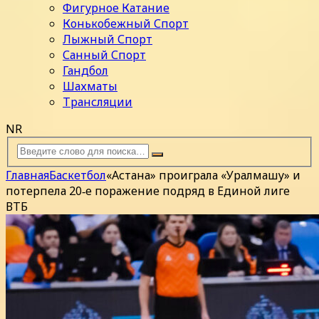
Фигурное Катание
Конькобежный Спорт
Лыжный Спорт
Санный Спорт
Гандбол
Шахматы
Трансляции
NR
Главная
Баскетбол
«Астана» проиграла «Уралмашу» и
потерпела 20‑е поражение подряд в Единой лиге
ВТБ