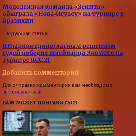
Молодежная команда «Зенита»
обыграла «Нова‑Игуасу» на турнире в
Бразилии
Следующая статья
Штырков единогласным решением
судей победил швейцарца Эномото на
турнире RCC 21
Добавить комментарий
Для отправки комментария вам необходимо
авторизоваться
.
ВАМ МОЖЕТ ПОНРАВИТЬСЯ