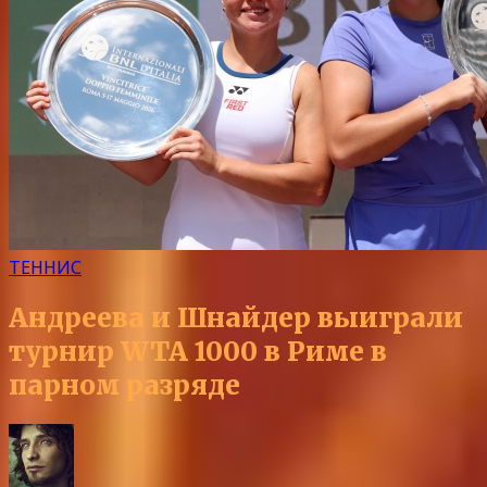
ТЕННИС
Андреева и Шнайдер выиграли
турнир WTA 1000 в Риме в
парном разряде