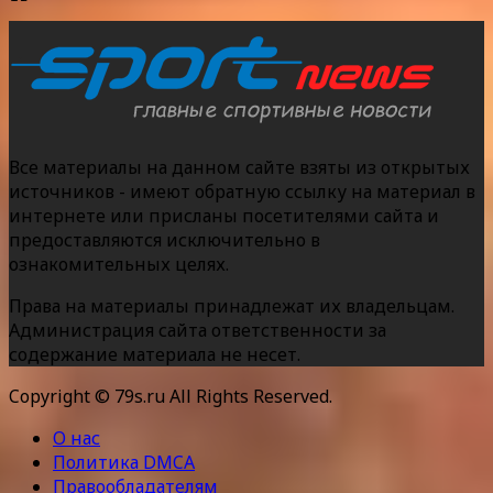
Все материалы на данном сайте взяты из открытых
источников - имеют обратную ссылку на материал в
интернете или присланы посетителями сайта и
предоставляются исключительно в
ознакомительных целях.
Права на материалы принадлежат их владельцам.
Администрация сайта ответственности за
содержание материала не несет.
Copyright © 79s.ru All Rights Reserved.
О нас
Политика DMCA
Правообладателям