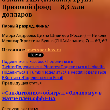
Призовой фонд — 8,3 млн
долларов
Парный разряд. Финал
Мирра Андреева/Диана Шнайдер (Россия) — Николь
Мелихар/Кристина Букша (США/Испания, 7) — 6:3, 6:3
Источник:
news.sportbox.ru
Поделиться в Facebook
Поделиться в
Twitter
Поделиться в Pinterest
Поделиться в LinkedIn
Поделиться в Tumblr
Поделиться в Reddit
Поделиться
ВКонтакте
Поделиться по Email
Предыдущая статья
«Сан‑Антонио» обыграл «Оклахому» в
матче плей‑офф НБА
Следующая статья