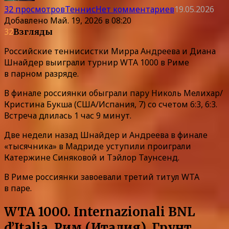
32 просмотров
Теннис
Нет комментариев
19.05.2026
Добавлено
Май. 19, 2026 в 08:20
32
Взгляды
Российские теннисистки Мирра Андреева и Диана
Шнайдер выиграли турнир WTA 1000 в Риме
в парном разряде.
В финале россиянки обыграли пару Николь Мелихар/
Кристина Букша (США/Испания, 7) со счетом 6:3, 6:3.
Встреча длилась 1 час 9 минут.
Две недели назад Шнайдер и Андреева в финале
«тысячника» в Мадриде уступили проиграли
Катержине Синяковой и Тэйлор Таунсенд.
В Риме россиянки завоевали третий титул WTA
в паре.
WTA 1000. Internazionali BNL
d’Italia. Рим (Италия). Грунт.