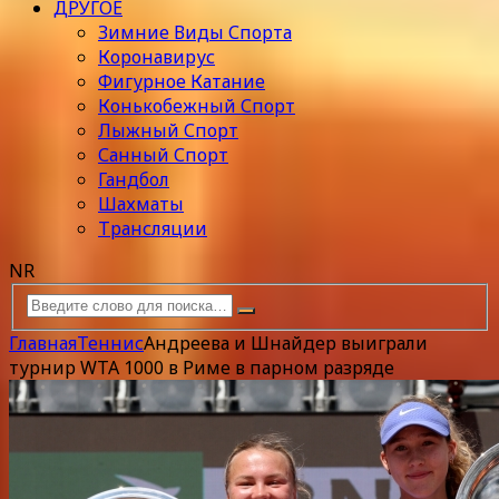
ДРУГОЕ
Зимние Виды Спорта
Коронавирус
Фигурное Катание
Конькобежный Спорт
Лыжный Спорт
Санный Спорт
Гандбол
Шахматы
Трансляции
NR
Главная
Теннис
Андреева и Шнайдер выиграли
турнир WTA 1000 в Риме в парном разряде