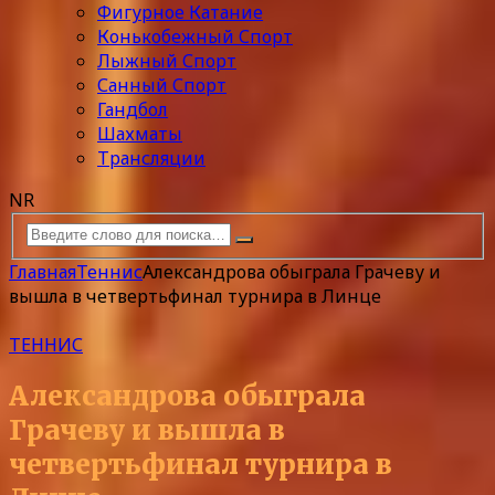
Фигурное Катание
Конькобежный Спорт
Лыжный Спорт
Санный Спорт
Гандбол
Шахматы
Трансляции
NR
Главная
Теннис
Александрова обыграла Грачеву и
вышла в четвертьфинал турнира в Линце
ТЕННИС
Александрова обыграла
Грачеву и вышла в
четвертьфинал турнира в