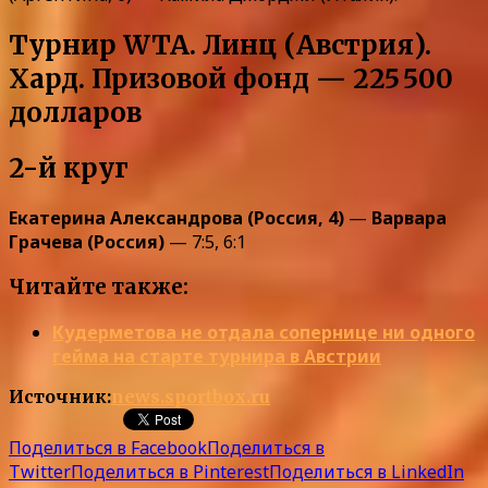
Турнир WTA. Линц (Австрия).
Хард. Призовой фонд — 225 500
долларов
2-й круг
Екатерина Александрова (Россия, 4)
—
Варвара
Грачева (Россия)
— 7:5, 6:1
Читайте также:
Кудерметова не отдала сопернице ни одного
гейма на старте турнира в Австрии
Источник:
news.sportbox.ru
Поделиться в Facebook
Поделиться в
Twitter
Поделиться в Pinterest
Поделиться в LinkedIn