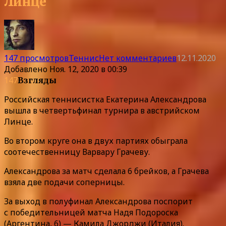
Линце
147 просмотров
Теннис
Нет комментариев
12.11.2020
Добавлено
Ноя. 12, 2020 в 00:39
147
Взгляды
Российская теннисистка Екатерина Александрова
вышла в четвертьфинал турнира в австрийском
Линце.
Во втором круге она в двух партиях обыграла
соотечественницу Варвару Грачеву.
Александрова за матч сделала 6 брейков, а Грачева
взяла две подачи соперницы.
За выход в полуфинал Александрова поспорит
с победительницей матча Надя Подороска
(Аргентина, 6) — Камила Джорджи (Италия).