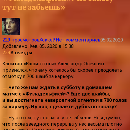
тут не забьешь»
229 просмотров
Хоккей
Нет комментариев
05.02.2020
Добавлено
Фев. 05, 2020 в 15:38
229
Взгляды
Капитан «Вашингтона» Александр Овечкин
признался, что ему хотелось бы скорее преодолеть
отметку в 700 шайб за карьеру.
— Чего же нам ждать в субботу в домашнем
матче с «Филадельфией»? Еще две шайбы,
и вы достигнете невероятной отметки в 700 голов
за карьеру. Ну как, сделаете дубль по заказу?
— Ну что вы, тут по заказу не забьешь. Но я думаю,
что после звездного перерыва у нас весьма плотно