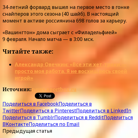
34-летний форвард вышел на первое место в гонке
снайперов этого сезона (40 шайб). В настоящий
момент в активе россиянина 698 голов за карьеру.
«Вашингтон» дома сыграет с «Филадельфией»
9 февраля. Начало матча — в 3:00 мск.
Читайте также:
Александр Овечкин: «Все эти хет-трики —
просто моя работа. Я не восхищаюсь своей
игрой»
Источник:
news.sportbox.ru
Поделиться в Facebook
Поделиться в
Twitter
Поделиться в Pinterest
Поделиться в LinkedIn
Поделиться в Tumblr
Поделиться в Reddit
Поделиться
ВКонтакте
Поделиться по Email
Предыдущая статья