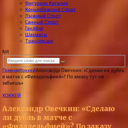
Фигурное Катание
Конькобежный Спорт
Лыжный Спорт
Санный Спорт
Гандбол
Шахматы
Трансляции
NR
Главная
Хоккей
Александр Овечкин: «Сделаю ли дубль
в матче с «Филадельфией»? По заказу тут не
забьешь»
ХОККЕЙ
Александр Овечкин: «Сделаю
ли дубль в матче с
«Филадельфией»? По заказу