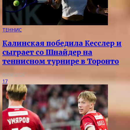
ТЕННИС
Калинская победила Кесслер и
сыграет со Шнайдер на
теннисном турнире в Торонто
05.08.2026
17