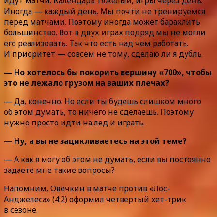
идут матчи. Календарь тяжелый, игры через день.
Иногда — каждый день. Мы почти не тренируемся
перед матчами. Поэтому иногда может барахлить
большинство. Вот в двух играх подряд мы не могли
его реализовать. Так что есть над чем работать.
И приоритет — совсем не тому, сделаю ли я дубль.
— Но хотелось бы покорить вершину «700», чтобы
это не лежало грузом на ваших плечах?
— Да, конечно. Но если ты будешь слишком много
об этом думать, то ничего не сделаешь. Поэтому
нужно просто идти на лед и играть.
— Ну, а вы не зацикливаетесь на этой теме?
— А как я могу об этом не думать, если вы постоянно
задаете мне такие вопросы?
Напомним, Овечкин в матче против «Лос-
Анджелеса» (4:2) оформил четвертый хет-трик
в сезоне.